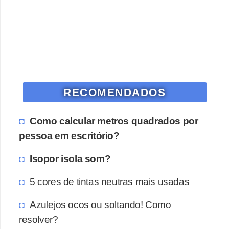
o
D
i
c
a
RECOMENDADOS
s
p
Como calcular metros quadrados por
a
pessoa em escritório?
r
a
Isopor isola som?
s
5 cores de tintas neutras mais usadas
u
a
Azulejos ocos ou soltando! Como
c
resolver?