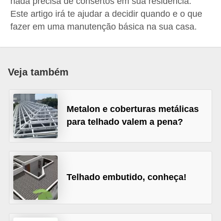
nada precisa de consertos em sua residência.
p
Este artigo irá te ajudar a decidir quando e o que
r
fazer em uma manutenção básica na sua casa.
a
r
o
Veja também
u
a
Metalon e coberturas metálicas
l
para telhado valem a pena?
u
g
a
r
Telhado embutido, conheça!
i
m
ó