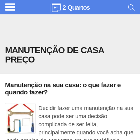
2 Quartos
A
r
q
u
MANUTENÇÃO DE CASA
i
PREÇO
t
e
t
Manutenção na sua casa: o que fazer e
u
quando fazer?
r
a
Decidir fazer uma manutenção na sua
casa pode ser uma decisão
C
complicada de ser feita,
o
principalmente quando você acha que
m