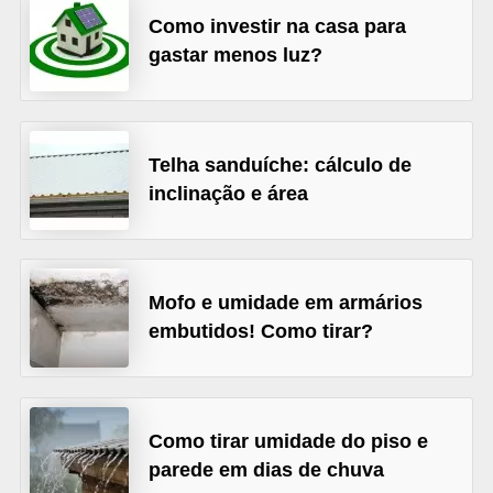
Como investir na casa para
v
gastar menos luz?
e
l
C
Telha sanduíche: cálculo de
o
inclinação e área
n
s
t
Mofo e umidade em armários
r
embutidos! Como tirar?
u
i
r
e
Como tirar umidade do piso e
r
parede em dias de chuva