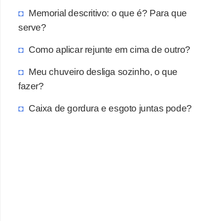
a
Memorial descritivo: o que é? Para que
s
serve?
a
Como aplicar rejunte em cima de outro?
M
ó
Meu chuveiro desliga sozinho, o que
v
fazer?
e
Caixa de gordura e esgoto juntas pode?
i
s
e
u
t
e
n
s