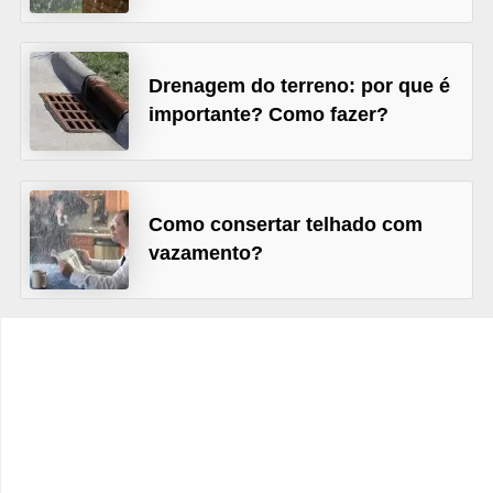
e
f
o
Drenagem do terreno: por que é
r
importante? Como fazer?
m
a
r
Como consertar telhado com
D
vazamento?
e
c
o
r
a
ç
ã