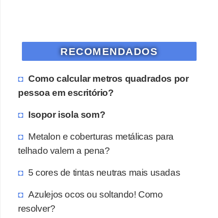
o
D
i
RECOMENDADOS
c
a
Como calcular metros quadrados por
s
pessoa em escritório?
p
Isopor isola som?
a
r
Metalon e coberturas metálicas para
a
telhado valem a pena?
s
5 cores de tintas neutras mais usadas
u
a
Azulejos ocos ou soltando! Como
c
resolver?