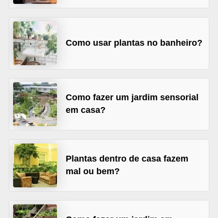
v
e
l
Como usar plantas no banheiro?
C
o
n
Como fazer um jardim sensorial
s
em casa?
t
r
u
Plantas dentro de casa fazem
i
mal ou bem?
r
e
r