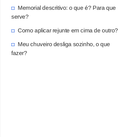
a
Memorial descritivo: o que é? Para que
s
serve?
a
Como aplicar rejunte em cima de outro?
M
ó
Meu chuveiro desliga sozinho, o que
v
fazer?
e
i
s
e
u
t
e
n
s