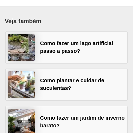
p
r
Veja também
a
r
o
Como fazer um lago artificial
passo a passo?
u
a
l
u
Como plantar e cuidar de
g
suculentas?
a
r
i
Como fazer um jardim de inverno
m
barato?
ó