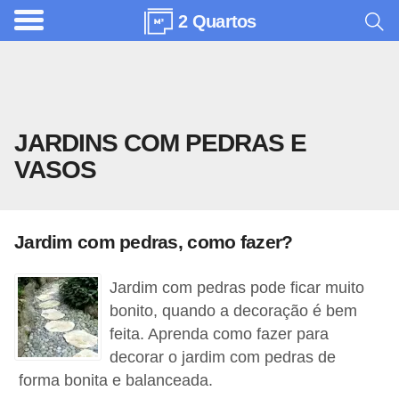
2 Quartos
A
r
q
u
JARDINS COM PEDRAS E
i
VASOS
t
e
t
Jardim com pedras, como fazer?
u
r
Jardim com pedras pode ficar muito
a
bonito, quando a decoração é bem
feita. Aprenda como fazer para
C
decorar o jardim com pedras de
o
forma bonita e balanceada.
m