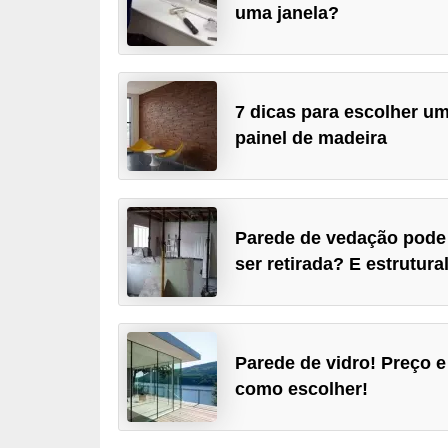
uma janela?
p
r
a
7 dicas para escolher u
r
painel de madeira
o
u
a
l
Parede de vedação pode
u
ser retirada? E estrutura
g
a
r
Parede de vidro! Preço e
i
como escolher!
m
ó