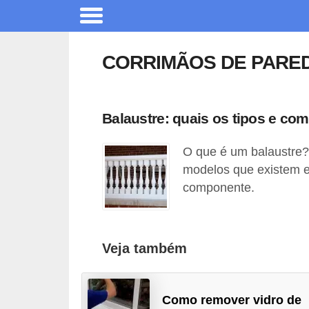
A
r
CORRIMÃOS DE PARE
q
u
i
Balaustre: quais os tipos e com
t
O que é um balaustre?
e
modelos que existem e
t
componente.
u
r
a
Veja também
C
o
Como remover vidro de
m