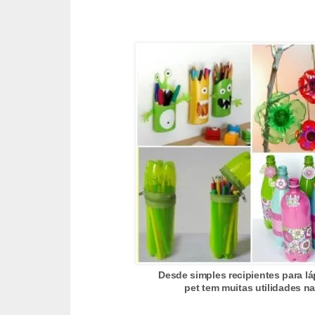
e
f
o
r
m
a
r
D
e
c
o
r
a
Desde simples recipientes para lá
ç
pet tem muitas utilidades na
ã