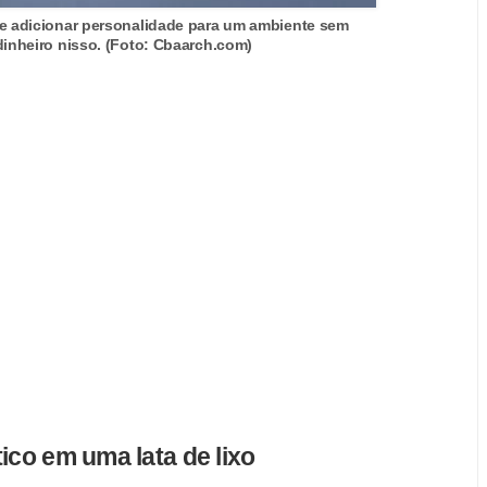
e adicionar personalidade para um ambiente sem
dinheiro nisso. (Foto: Cbaarch.com)
ico em uma lata de lixo