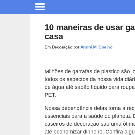
A
r
10 maneiras de usar ga
q
casa
u
Em
Decoração
por
André M. Coelho
i
t
e
Milhões de garrafas de plástico são 
t
todos os aspectos da nossa vida diá
u
de água até sabão líquido para roup
r
PET.
a
Nossa dependência delas torna a reci
C
essenciais para a saúde do planeta.
caseiros de decoração são uma ótima
o
até economizar dinheiro. Confira alg
m