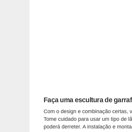
o
D
i
c
a
s
p
a
r
a
s
Faça uma escultura de garra
u
Com o design e combinação certas, v
a
Tome cuidado para usar um tipo de lâ
c
poderá derreter. A instalação e monta