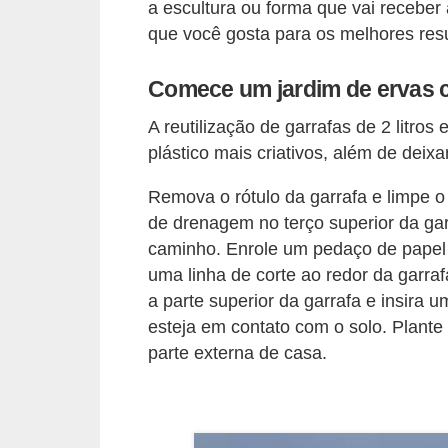
a
a escultura ou forma que vai receber
s
que você gosta para os melhores res
a
Comece um jardim de ervas 
M
A reutilização de garrafas de 2 litro
ó
plástico mais criativos, além de dei
v
e
Remova o rótulo da garrafa e limpe o 
i
de drenagem no terço superior da gar
caminho. Enrole um pedaço de papel 
s
uma linha de corte ao redor da garraf
e
a parte superior da garrafa e insira u
u
esteja em contato com o solo. Plante
t
parte externa de casa.
e
n
s