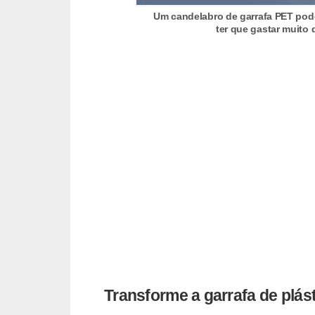
Um candelabro de garrafa PET pod
n
ter que gastar muito 
d
o
m
í
n
i
o
s
Transforme a garrafa de plást