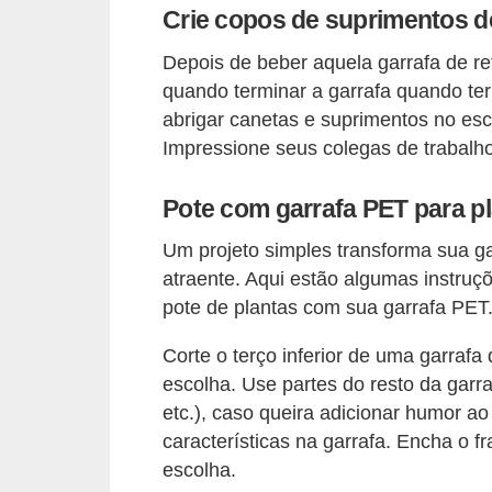
Crie copos de suprimentos de
v
e
Depois de beber aquela garrafa de ref
quando terminar a garrafa quando ter
l
abrigar canetas e suprimentos no escr
C
Impressione seus colegas de trabalho
o
n
Pote com garrafa PET para p
s
Um projeto simples transforma sua gar
t
atraente. Aqui estão algumas instru
r
pote de plantas com sua garrafa PET
u
Corte o terço inferior de uma garrafa 
i
escolha. Use partes do resto da garra
r
etc.), caso queira adicionar humor a
e
características na garrafa. Encha o 
r
escolha.