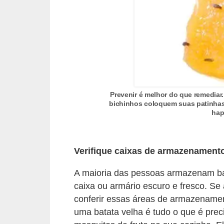
a
s
a
M
ó
v
Prevenir é melhor do que remediar.
e
bichinhos coloquem suas patinhas
i
hap
s
e
Verifique caixas de armazenamento
u
t
A maioria das pessoas armazenam bat
e
caixa ou armário escuro e fresco. Se 
conferir essas áreas de armazename
n
uma batata velha é tudo o que é prec
s