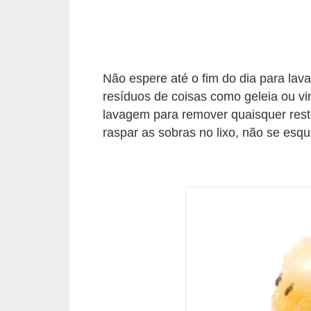
o
D
i
Não espere até o fim do dia para lav
c
resíduos de coisas como geleia ou v
a
lavagem para remover quaisquer res
s
raspar as sobras no lixo, não se esqu
p
a
r
a
s
u
a
c