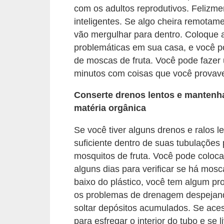
com os adultos reprodutivos. Felizme
n
inteligentes. Se algo cheira remotam
d
vão mergulhar para dentro. Coloque 
o
problemáticas em sua casa, e você p
m
de moscas de fruta. Você pode fazer
í
minutos com coisas que você provav
n
Conserte drenos lentos e mantenha 
i
matéria orgânica
o
Se você tiver alguns drenos e ralos 
s
suficiente dentro de suas tubulaçõe
mosquitos de fruta. Você pode coloca
alguns dias para verificar se há mosc
baixo do plástico, você tem algum pr
os problemas de drenagem despejando
soltar depósitos acumulados. Se ace
para esfregar o interior do tubo e se li