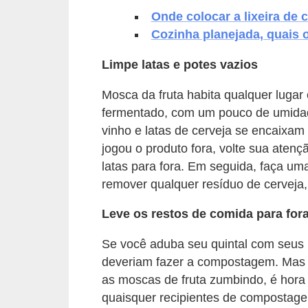
Onde colocar a lixeira de 
v
Cozinha planejada, quais
e
l
Limpe latas e potes vazios
C
Mosca da fruta habita qualquer luga
o
fermentado, com um pouco de umidade
n
vinho e latas de cerveja se encaixam
jogou o produto fora, volte sua atençã
s
latas para fora. Em seguida, faça um
t
remover qualquer resíduo de cerveja,
r
u
Leve os restos de comida para for
i
Se você aduba seu quintal com seus 
r
deveriam fazer a compostagem. Mas 
e
as moscas de fruta zumbindo, é hora
r
quaisquer recipientes de compostag