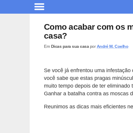
A
r
Como acabar com os mo
q
casa?
u
Em
Dicas para sua casa
por
André M. Coelho
i
t
e
Se você já enfrentou uma infestação
t
você sabe que estas pragas minúscu
u
muito tempo depois de ter eliminado 
r
Ganhar a batalha contra as moscas de
a
Reunimos as dicas mais eficientes ne
C
o
m