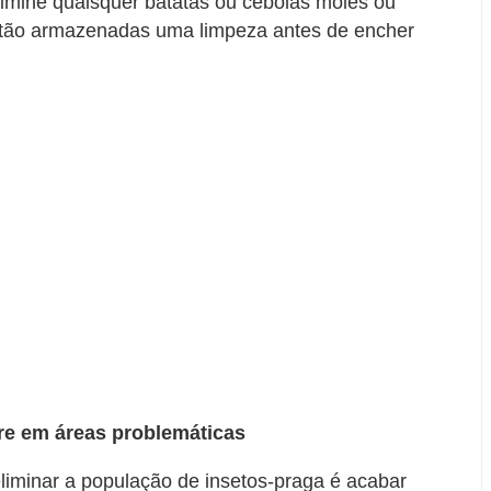
limine quaisquer batatas ou cebolas moles ou
estão armazenadas uma limpeza antes de encher
re em áreas problemáticas
liminar a população de insetos-praga é acabar