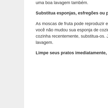
e
uma boa lavagem também.
f
Substitua esponjas, esfregões ou 
o
r
As moscas de fruta pode reproduzir
você não mudou sua esponja de cozin
m
cozinha recentemente, substitua-os. J
a
lavagem.
r
Limpe seus pratos imediatamente,
D
e
c
o
r
a
ç
ã