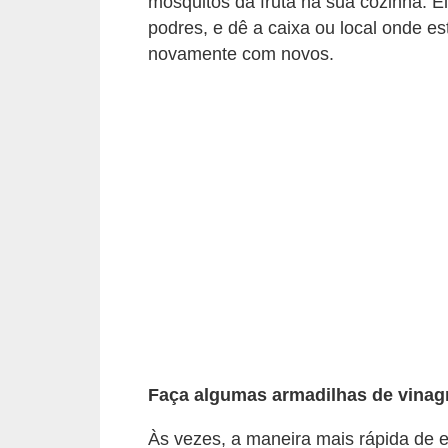
mosquitos da fruta na sua cozinha. E
í
podres, e dê a caixa ou local onde 
l
novamente com novos.
i
o
s
S
í
n
d
i
c
o
e
Faça algumas armadilhas de vinag
c
Às vezes, a maneira mais rápida de e
o