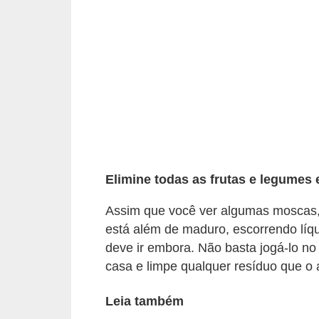
p
r
a
r
o
u
a
l
Elimine todas as frutas e legume
u
g
Assim que você ver algumas moscas, 
está além de maduro, escorrendo líqu
a
deve ir embora. Não basta jogá-lo no
r
casa e limpe qualquer resíduo que o 
i
m
Leia também
ó