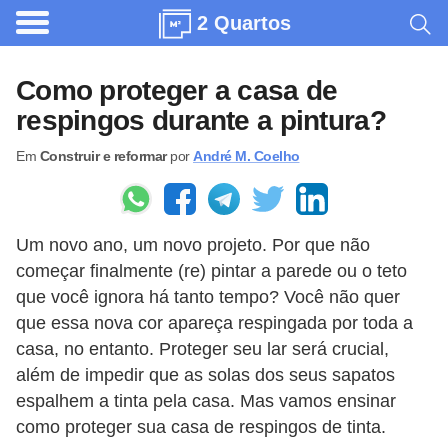
2 Quartos
A
r
Como proteger a casa de
q
respingos durante a pintura?
u
Em
Construir e reformar
por
André M. Coelho
i
t
e
Um novo ano, um novo projeto. Por que não
t
começar finalmente (re) pintar a parede ou o teto
u
que você ignora há tanto tempo? Você não quer
r
que essa nova cor apareça respingada por toda a
a
casa, no entanto. Proteger seu lar será crucial,
além de impedir que as solas dos seus sapatos
C
espalhem a tinta pela casa. Mas vamos ensinar
o
como proteger sua casa de respingos de tinta.
m