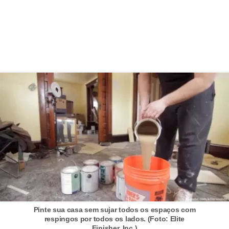
í
l
i
o
s
S
í
n
d
i
c
o
e
Pinte sua casa sem sujar todos os espaços com
c
respingos por todos os lados. (Foto: Elite
o
Finisher, Inc.)