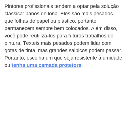
a
Pintores profissionais tendem a optar pela solução
s
clássica: panos de lona. Eles são mais pesados ​​
a
que folhas de papel ou plástico, portanto
permanecem sempre bem colocados. Além disso,
M
você pode reutilizá-los para futuros trabalhos de
ó
pintura. Têxteis mais pesados ​​podem lidar com
v
gotas de tinta, mas grandes salpicos podem passar.
e
Portanto, escolha um que seja resistente à umidade
i
ou
tenha uma camada protetora
.
s
e
u
t
e
n
s