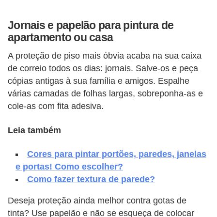
v
Jornais e papelão para pintura de
e
apartamento ou casa
l
A proteção de piso mais óbvia acaba na sua caixa
C
de correio todos os dias: jornais. Salve-os e peça
o
cópias antigas à sua família e amigos. Espalhe
n
várias camadas de folhas largas, sobreponha-as e
s
cole-as com fita adesiva.
t
Leia também
r
u
Cores para pintar portões, paredes, janelas
i
e portas! Como escolher?
r
Como fazer textura de parede?
e
Deseja proteção ainda melhor contra gotas de
r
tinta? Use papelão e não se esqueça de colocar