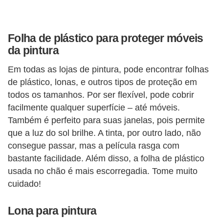
o
D
Folha de plástico para proteger móveis
i
da pintura
c
Em todas as lojas de pintura, pode encontrar folhas
a
de plástico, lonas, e outros tipos de proteção em
s
todos os tamanhos. Por ser flexível, pode cobrir
p
facilmente qualquer superfície – até móveis.
a
Também é perfeito para suas janelas, pois permite
r
que a luz do sol brilhe. A tinta, por outro lado, não
consegue passar, mas a película rasga com
a
bastante facilidade. Além disso, a folha de plástico
s
usada no chão é mais escorregadia. Tome muito
u
cuidado!
a
c
Lona para pintura