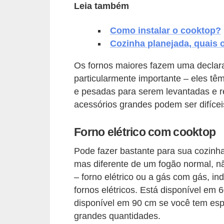
Leia também
v
e
Como instalar o cooktop?
l
Cozinha planejada, quais
C
Os fornos maiores fazem uma declara
o
particularmente importante – eles t
e pesadas para serem levantadas e 
n
acessórios grandes podem ser difícei
s
t
Forno elétrico com cooktop
r
Pode fazer bastante para sua cozinh
u
mas diferente de um fogão normal, n
i
– forno elétrico ou a gás com gás, i
r
fornos elétricos. Está disponível em
e
disponível em 90 cm se você tem esp
r
grandes quantidades.