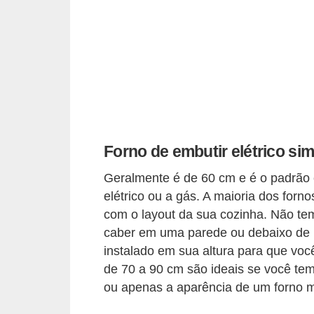
p
r
a
r
o
u
a
Forno de embutir elétrico si
l
Geralmente é de 60 cm e é o padrão 
u
elétrico ou a gás. A maioria dos forno
g
com o layout da sua cozinha. Não te
a
caber em uma parede ou debaixo de
r
instalado em sua altura para que vo
i
de 70 a 90 cm são ideais se você tem
ou apenas a aparência de um forno m
m
ó