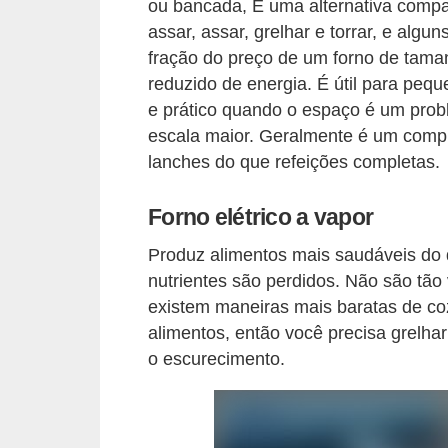
ou bancada, É uma alternativa comp
í
assar, assar, grelhar e torrar, e al
l
fração do preço de um forno de tam
i
reduzido de energia. É útil para pequ
o
e prático quando o espaço é um pro
s
escala maior. Geralmente é um comp
lanches do que refeições completas.
S
í
Forno elétrico a vapor
n
Produz alimentos mais saudáveis ​​d
d
nutrientes são perdidos. Não são tão
i
existem maneiras mais baratas de co
c
alimentos, então você precisa grelhar
o
o escurecimento.
e
c
o