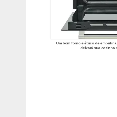
o
D
i
c
a
Um bom forno elétrico de embutir a
s
deixará sua cozinha 
p
a
r
a
s
u
a
c