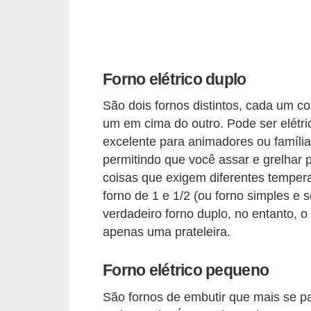
a
s
a
M
Forno elétrico duplo
ó
São dois fornos distintos, cada um c
v
um em cima do outro. Pode ser elétric
e
excelente para animadores ou família
i
permitindo que você assar e grelhar
s
coisas que exigem diferentes tempe
e
forno de 1 e 1/2 (ou forno simples e 
verdadeiro forno duplo, no entanto, o
u
apenas uma prateleira.
t
e
Forno elétrico pequeno
n
São fornos de embutir que mais se 
s