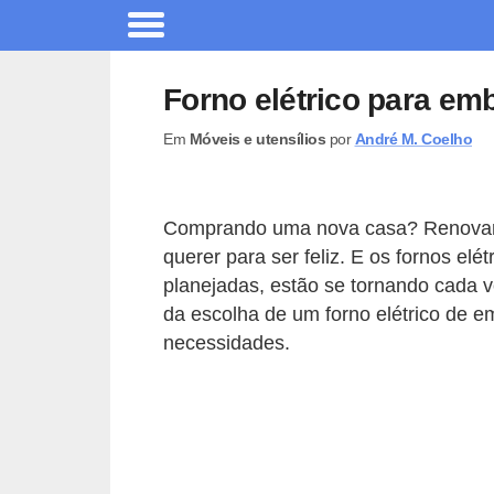
A
r
Forno elétrico para em
q
Em
Móveis e utensílios
por
André M. Coelho
u
i
t
Comprando uma nova casa? Renovand
e
querer para ser feliz. E os fornos el
t
planejadas, estão se tornando cada v
u
da escolha de um forno elétrico de em
necessidades.
r
a
C
o
m