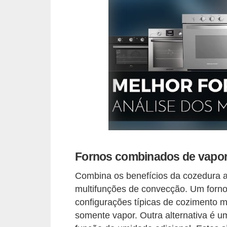
n
d
o
m
í
n
i
o
s
Fornos combinados de vapo
Combina os benefícios da cozedura 
multifunções de convecção. Um forno
configurações típicas de cozimento 
somente vapor. Outra alternativa é um