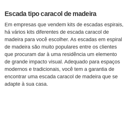
v
Escada tipo caracol de madeira
e
l
Em empresas que vendem kits de escadas espirais,
há vários kits diferentes de escada caracol de
C
madeira para você escolher. As escadas em espiral
o
de madeira são muito populares entre os clientes
n
que procuram dar à uma residência um elemento
s
de grande impacto visual. Adequado para espaços
modernos e tradicionais, você tem a garantia de
t
encontrar uma escada caracol de madeira que se
r
adapte à sua casa.
u
i
r
e
r