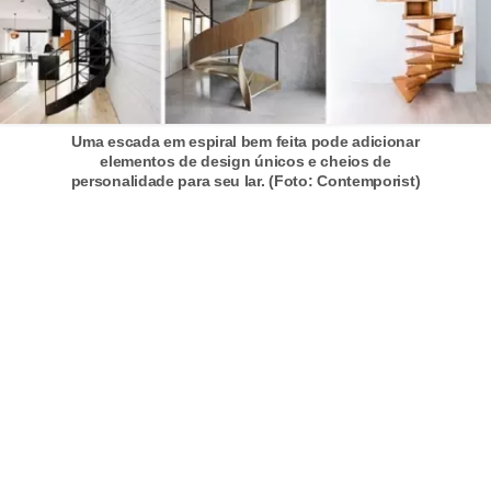
n
d
o
m
Uma escada em espiral bem feita pode adicionar
í
elementos de design únicos e cheios de
personalidade para seu lar. (Foto: Contemporist)
n
i
o
s