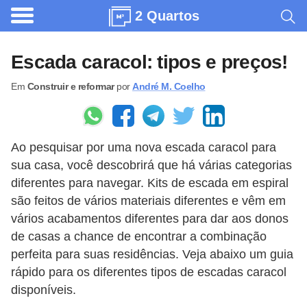
2 Quartos
A
r
Escada caracol: tipos e preços!
q
Em
Construir e reformar
por
André M. Coelho
u
i
t
Ao pesquisar por uma nova escada caracol para
e
sua casa, você descobrirá que há várias categorias
t
diferentes para navegar. Kits de escada em espiral
u
são feitos de vários materiais diferentes e vêm em
r
vários acabamentos diferentes para dar aos donos
a
de casas a chance de encontrar a combinação
perfeita para suas residências. Veja abaixo um guia
C
rápido para os diferentes tipos de escadas caracol
o
disponíveis.
m