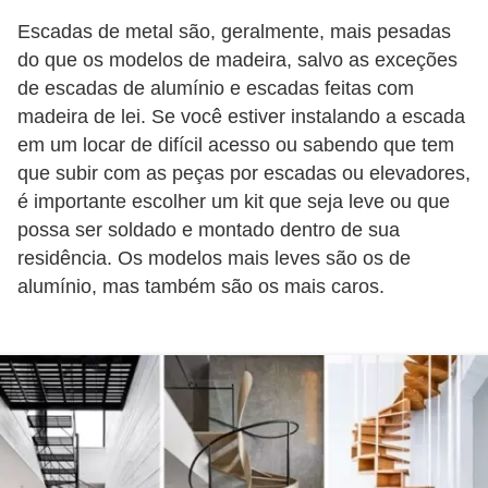
í
Escadas de metal são, geralmente, mais pesadas
l
do que os modelos de madeira, salvo as exceções
i
de escadas de alumínio e escadas feitas com
o
madeira de lei. Se você estiver instalando a escada
em um locar de difícil acesso ou sabendo que tem
s
que subir com as peças por escadas ou elevadores,
S
é importante escolher um kit que seja leve ou que
í
possa ser soldado e montado dentro de sua
n
residência. Os modelos mais leves são os de
alumínio, mas também são os mais caros.
d
i
c
o
e
c
o