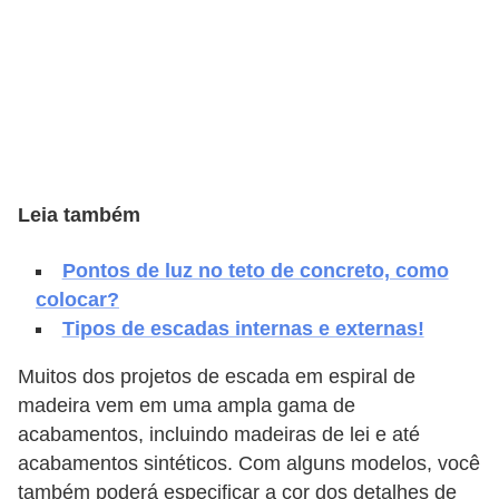
e
f
o
r
m
a
r
Leia também
D
Pontos de luz no teto de concreto, como
e
colocar?
c
Tipos de escadas internas e externas!
o
Muitos dos projetos de escada em espiral de
r
madeira vem em uma ampla gama de
a
acabamentos, incluindo madeiras de lei e até
ç
acabamentos sintéticos. Com alguns modelos, você
ã
também poderá especificar a cor dos detalhes de