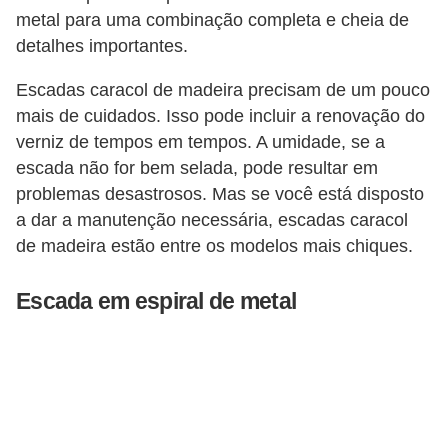
o
metal para uma combinação completa e cheia de
detalhes importantes.
D
i
Escadas caracol de madeira precisam de um pouco
mais de cuidados. Isso pode incluir a renovação do
c
verniz de tempos em tempos. A umidade, se a
a
escada não for bem selada, pode resultar em
s
problemas desastrosos. Mas se você está disposto
p
a dar a manutenção necessária, escadas caracol
a
de madeira estão entre os modelos mais chiques.
r
Escada em espiral de metal
a
s
u
a
c