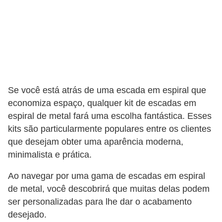
a
s
a
M
ó
v
Se você está atrás de uma escada em espiral que
e
economiza espaço, qualquer kit de escadas em
i
espiral de metal fará uma escolha fantástica. Esses
s
kits são particularmente populares entre os clientes
e
que desejam obter uma aparência moderna,
minimalista e prática.
u
t
Ao navegar por uma gama de escadas em espiral
e
de metal, você descobrirá que muitas delas podem
n
ser personalizadas para lhe dar o acabamento
s
desejado.