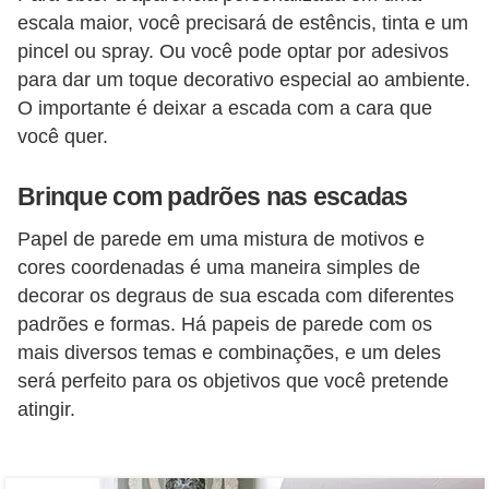
í
escala maior, você precisará de estêncis, tinta e um
l
pincel ou spray. Ou você pode optar por adesivos
para dar um toque decorativo especial ao ambiente.
i
O importante é deixar a escada com a cara que
o
você quer.
s
S
Brinque com padrões nas escadas
í
Papel de parede em uma mistura de motivos e
n
cores coordenadas é uma maneira simples de
d
decorar os degraus de sua escada com diferentes
i
padrões e formas. Há papeis de parede com os
mais diversos temas e combinações, e um deles
c
será perfeito para os objetivos que você pretende
o
atingir.
e
c
o