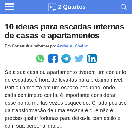
2 Quartos
A
r
10 ideias para escadas internas
q
de casas e apartamentos
u
Em
Construir e reformar
por
André M. Coelho
i
t
e
Se a sua casa ou apartamento tiverem um conjunto
t
de escadas, é hora de levá-las para próximo nível.
u
Particularmente em um espaço pequeno, onde
r
cada centímetro conta, é importante considerar
a
esse ponto muitas vezes esquecido. O lado positivo
da transformação de uma escada é que não é
C
preciso gastar fortunas para deixá-la com estilo e
o
com sua personalidade..
m