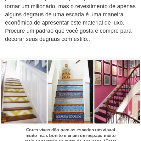
o
tornar um milionário, mas o revestimento de apenas
alguns degraus de uma escada é uma maneira
D
econômica de apresentar este material de luxo.
i
Procure um padrão que você gosta e compre para
c
decorar seus degraus com estilo..
a
s
p
a
r
a
s
u
a
Cores vivas dão para as escadas um visual
c
muito mais bonito e criam um espaço muito