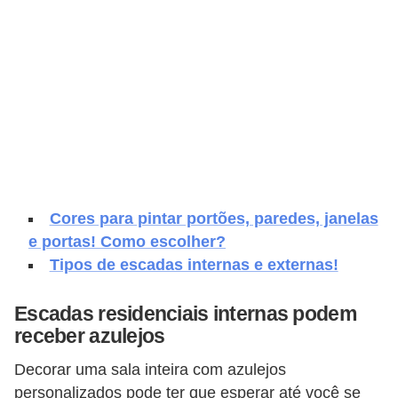
e
f
o
r
m
a
r
D
Cores para pintar portões, paredes, janelas
e
e portas! Como escolher?
c
Tipos de escadas internas e externas!
o
r
Escadas residenciais internas podem
receber azulejos
a
ç
Decorar uma sala inteira com azulejos
ã
personalizados pode ter que esperar até você se