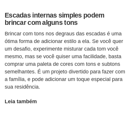
v
Escadas internas simples podem
e
brincar com alguns tons
l
Brincar com tons nos degraus das escadas é uma
C
ótima forma de adicionar estilo a ela. Se você quer
o
um desafio, experimente misturar cada tom você
n
mesmo, mas se você quiser uma facilidade, basta
s
comprar uma paleta de cores com tons e subtons
semelhantes. É um projeto divertido para fazer com
t
a família, e pode adicionar um toque especial para
r
sua residência.
u
i
Leia também
r
e
r