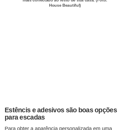
a
mais conectado ao resto de sua casa. (Foto:
House Beautiful)
s
a
M
ó
v
e
i
s
e
u
t
e
Estêncis e adesivos são boas opções
para escadas
n
s
Para obter a aparência personalizada em uma