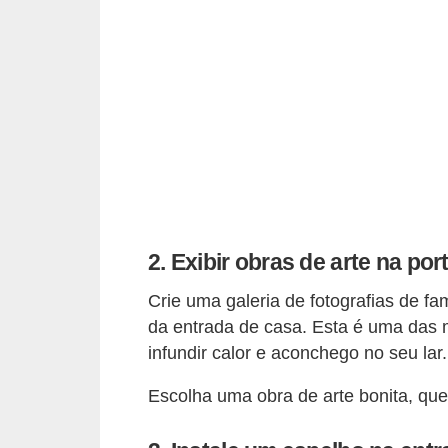
o
D
i
c
a
s
p
a
2. Exibir obras de arte na po
r
a
Crie uma galeria de fotografias de fa
da entrada de casa. Esta é uma das 
s
infundir calor e aconchego no seu lar.
u
a
Escolha uma obra de arte bonita, q
c