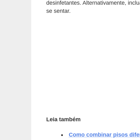
desinfetantes. Alternativamente, i
p
se sentar.
r
a
r
o
u
a
l
u
g
a
r
Leia também
i
m
Como combinar pisos dif
ó