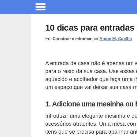
A
r
10 dicas para entradas
q
Em
Construir e reformar
por
André M. Coelho
u
i
t
A entrada de casa não é apenas um e
e
para o resto da sua casa. Use essas
t
aquecido e acolhedor que faça uma i
u
um espaço que vai deixar sua casa m
r
1. Adicione uma mesinha ou 
a
Introduzir uma elegante mesinha e 
C
acessórios atraentes. Uma mesa com g
o
itens que se precisa para apanhar a
m