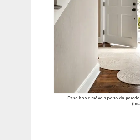
e
f
o
r
m
a
r
D
e
c
Espelhos e móveis perto da parede
o
(Im
r
a
ç
ã