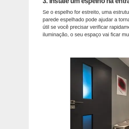
3. Instale um espelho na ent
a
s
Se o espelho for estreito, uma estrut
a
parede espelhado pode ajudar a torna
útil se você precisar verificar rapid
M
iluminação, o seu espaço vai ficar m
ó
v
e
i
s
e
u
t
e
n
s