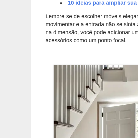
10 ideias para ampliar sua
v
Lembre-se de escolher móveis elegan
e
movimentar e a entrada não se sinta 
l
na dimensão, você pode adicionar u
C
acessórios como um ponto focal.
o
n
s
t
r
u
i
r
e
r