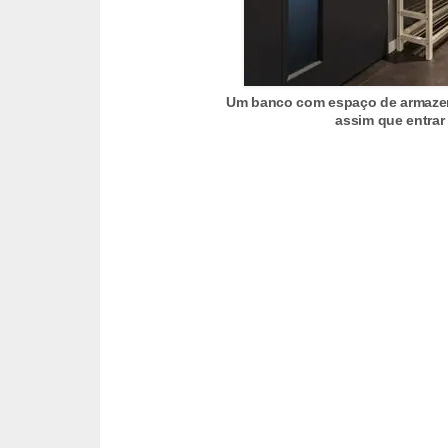
í
l
i
o
Um banco com espaço de armazen
assim que entrar
s
S
í
n
d
i
c
o
e
c
o