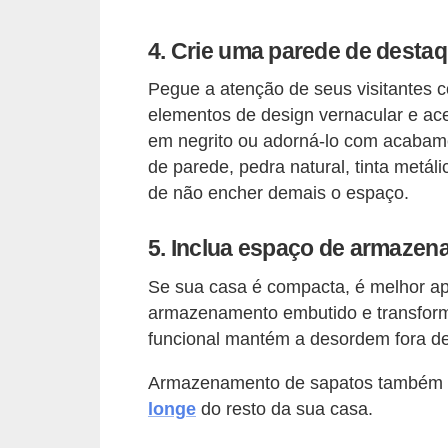
n
4. Crie uma parede de destaq
d
o
Pegue a atenção de seus visitantes
elementos de design vernacular e ac
m
em negrito ou adorná-lo com acabam
í
de parede, pedra natural, tinta metál
n
de não encher demais o espaço.
i
o
5. Inclua espaço de armazen
s
Se sua casa é compacta, é melhor apr
armazenamento embutido e transfor
funcional mantém a desordem fora de 
Armazenamento de sapatos também 
longe
do resto da sua casa.