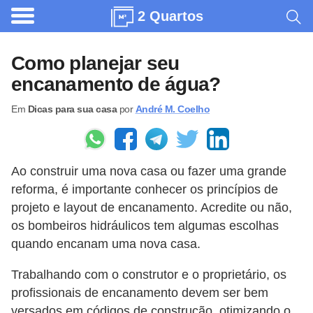
2 Quartos
A
r
Como planejar seu
q
encanamento de água?
u
Em
Dicas para sua casa
por
André M. Coelho
i
t
e
Ao construir uma nova casa ou fazer uma grande
t
reforma, é importante conhecer os princípios de
u
projeto e layout de encanamento. Acredite ou não,
r
os bombeiros hidráulicos tem algumas escolhas
a
quando encanam uma nova casa.
C
Trabalhando com o construtor e o proprietário, os
o
profissionais de encanamento devem ser bem
m
versados ​​em códigos de construção, otimizando o