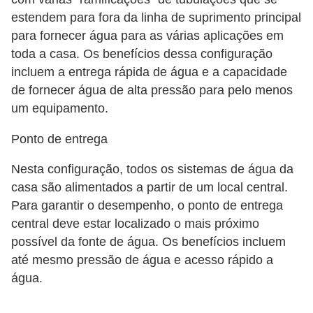
o
estendem para fora da linha de suprimento principal
para fornecer água para as várias aplicações em
D
toda a casa. Os benefícios dessa configuração
i
incluem a entrega rápida de água e a capacidade
c
de fornecer água de alta pressão para pelo menos
a
um equipamento.
s
Ponto de entrega
p
a
Nesta configuração, todos os sistemas de água da
casa são alimentados a partir de um local central.
r
Para garantir o desempenho, o ponto de entrega
a
central deve estar localizado o mais próximo
s
possível da fonte de água. Os benefícios incluem
u
até mesmo pressão de água e acesso rápido a
a
água.
c