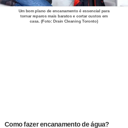
n
Um bom plano de encanamento é essencial para
d
tornar reparos mais baratos e cortar custos em
casa. (Foto: Drain Cleaning Toronto)
o
m
í
n
i
o
s
Como fazer encanamento de água?