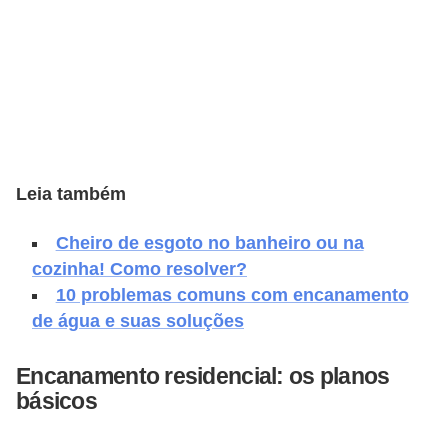
v
e
l
C
o
n
Leia também
s
Cheiro de esgoto no banheiro ou na
t
cozinha! Como resolver?
r
10 problemas comuns com encanamento
u
de água e suas soluções
i
r
Encanamento residencial: os planos
e
básicos
r