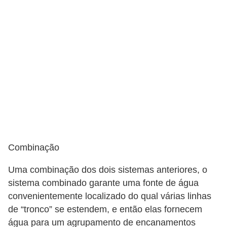
a
s
a
M
ó
v
e
i
s
e
Combinação
u
Uma combinação dos dois sistemas anteriores, o
t
sistema combinado garante uma fonte de água
e
convenientemente localizado do qual várias linhas
n
de “tronco” se estendem, e então elas fornecem
s
água para um agrupamento de encanamentos