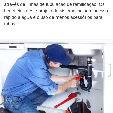
í
através de linhas de tubulação de ramificação. Os
benefícios deste projeto de sistema incluem acesso
l
rápido a água e o uso de menos acessórios para
i
tubos.
o
s
S
í
n
d
i
c
o
e
c
o