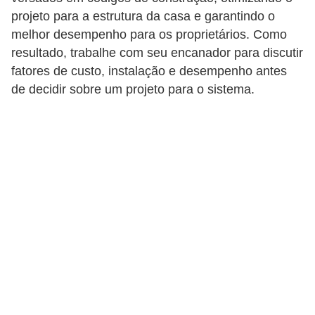
projeto para a estrutura da casa e garantindo o
p
melhor desempenho para os proprietários. Como
r
resultado, trabalhe com seu encanador para discutir
a
fatores de custo, instalação e desempenho antes
r
de decidir sobre um projeto para o sistema.
o
u
a
l
u
g
a
r
i
m
ó