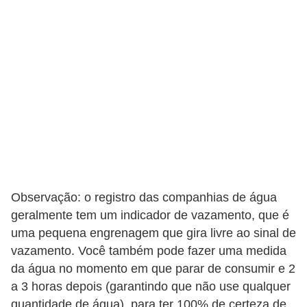
e
f
o
r
m
a
r
D
e
c
Observação: o registro das companhias de água
geralmente tem um indicador de vazamento, que é
o
uma pequena engrenagem que gira livre ao sinal de
r
vazamento. Você também pode fazer uma medida
a
da água no momento em que parar de consumir e 2
ç
a 3 horas depois (garantindo que não use qualquer
ã
quantidade de água), para ter 100% de certeza de