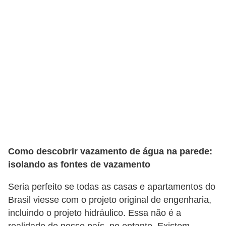
í
l
i
o
s
S
í
n
d
i
Como descobrir vazamento de água na parede:
c
isolando as fontes de vazamento
o
Seria perfeito se todas as casas e apartamentos do
e
Brasil viesse com o projeto original de engenharia,
c
incluindo o projeto hidráulico. Essa não é a
o
realidade do nosso país, no entanto. Existem