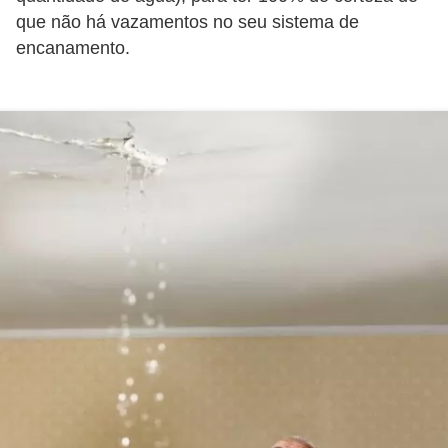
o
que não há vazamentos no seu sistema de
encanamento.
D
i
c
a
s
p
a
r
a
s
u
a
c