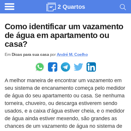
2 Quartos
A
r
Como identificar um vazamento
q
de água em apartamento ou
u
casa?
i
Em
Dicas para sua casa
por
André M. Coelho
t
e
t
A melhor maneira de encontrar um vazamento em
u
seu sistema de encanamento começa pelo medidor
r
de água do seu apartamento ou casa. Se nenhuma
a
torneira, chuveiro, ou descarga estiverem sendo
usados, e a caixa d’água estiver cheia, e o medidor
C
de água ainda estiver mexendo, são grandes as
o
chances de um vazamento de água no sistema de
m