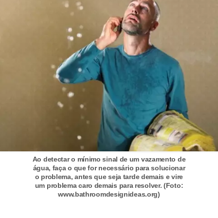
a
s
a
M
ó
v
e
i
s
e
u
Ao detectar o mínimo sinal de um vazamento de
t
água, faça o que for necessário para solucionar
o problema, antes que seja tarde demais e vire
e
um problema caro demais para resolver. (Foto:
www.bathroomdesignideas.org)
n
s