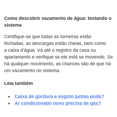
v
e
Como descobrir vazamento de água: testando o
l
sistema
C
Certifique-se que todas as torneiras estão
o
fechadas, as descargas estão cheias, bem como
n
a caixa d’água. Vá até o registro da casa ou
s
apartamento e verifique se ele está se movendo. Se
há qualquer movimento, as chances são de que há
t
um vazamento no sistema.
r
u
Leia também
i
r
Caixa de gordura e esgoto juntas pode?
Ar condicionado novo precisa de gás?
e
r