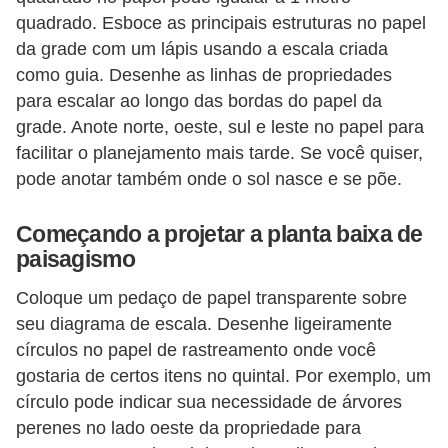
o
quadrado. Esboce as principais estruturas no papel
da grade com um lápis usando a escala criada
D
como guia. Desenhe as linhas de propriedades
i
para escalar ao longo das bordas do papel da
c
grade. Anote norte, oeste, sul e leste no papel para
a
facilitar o planejamento mais tarde. Se você quiser,
pode anotar também onde o sol nasce e se põe.
s
p
Começando a projetar a planta baixa de
a
paisagismo
r
Coloque um pedaço de papel transparente sobre
a
seu diagrama de escala. Desenhe ligeiramente
s
círculos no papel de rastreamento onde você
u
gostaria de certos itens no quintal. Por exemplo, um
a
círculo pode indicar sua necessidade de árvores
c
perenes no lado oeste da propriedade para