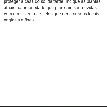
a
proteger a casa do sol da tarde. Indique as plantas
s
atuais na propriedade que precisam ser movidas
com um sistema de setas que denotar seus locais
a
originais e finais.
M
ó
v
e
i
s
e
u
t
e
n
s