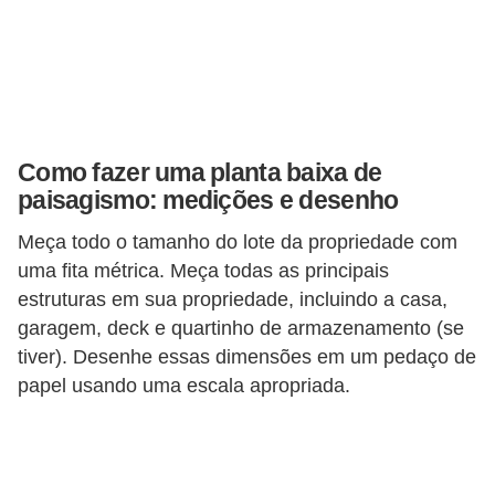
v
e
l
C
Como fazer uma planta baixa de
o
paisagismo: medições e desenho
n
s
Meça todo o tamanho do lote da propriedade com
uma fita métrica. Meça todas as principais
t
estruturas em sua propriedade, incluindo a casa,
r
garagem, deck e quartinho de armazenamento (se
u
tiver). Desenhe essas dimensões em um pedaço de
i
papel usando uma escala apropriada.
r
e
r