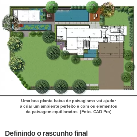
í
l
i
o
s
S
í
n
d
i
c
Uma boa planta baixa de paisagismo vai ajudar
a criar um ambiente perfeito e com os elementos
o
da paisagem equilibrados. (Foto: CAD Pro)
e
c
Definindo o rascunho final
o