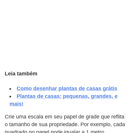
e
f
o
r
m
a
r
D
Leia também
e
c
Como desenhar plantas de casas grátis
o
Plantas de casas: pequenas, grandes, e
r
mais!
a
Crie uma escala em seu papel de grade que reflita
ç
o tamanho de sua propriedade. Por exemplo, cada
ã
quadrado no papel pode igualar a 1 metro