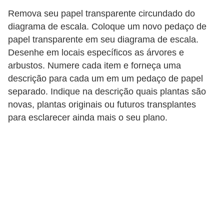
n
Remova seu papel transparente circundado do
diagrama de escala. Coloque um novo pedaço de
d
papel transparente em seu diagrama de escala.
o
Desenhe em locais específicos as árvores e
m
arbustos. Numere cada item e forneça uma
í
descrição para cada um em um pedaço de papel
n
separado. Indique na descrição quais plantas são
i
novas, plantas originais ou futuros transplantes
para esclarecer ainda mais o seu plano.
o
s