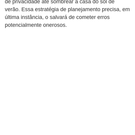
de privacidade até sombrear a casa do sol de
p
verão. Essa estratégia de planejamento precisa, em
r
última instância, o salvará de cometer erros
potencialmente onerosos.
a
r
o
u
a
l
u
g
a
r
i
m
ó