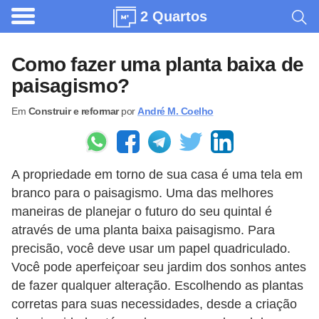
2 Quartos
A
r
Como fazer uma planta baixa de
q
paisagismo?
u
Em
Construir e reformar
por
André M. Coelho
i
t
e
A propriedade em torno de sua casa é uma tela em
t
branco para o paisagismo. Uma das melhores
u
maneiras de planejar o futuro do seu quintal é
r
através de uma planta baixa paisagismo. Para
a
precisão, você deve usar um papel quadriculado.
Você pode aperfeiçoar seu jardim dos sonhos antes
C
de fazer qualquer alteração. Escolhendo as plantas
o
corretas para suas necessidades, desde a criação
m