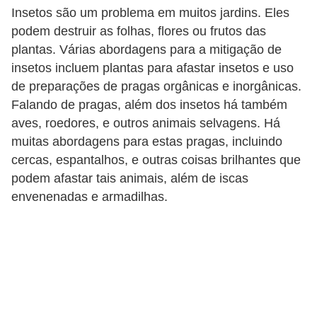
Insetos são um problema em muitos jardins. Eles
n
podem destruir as folhas, flores ou frutos das
d
plantas. Várias abordagens para a mitigação de
o
insetos incluem plantas para afastar insetos e uso
m
de preparações de pragas orgânicas e inorgânicas.
í
Falando de pragas, além dos insetos há também
aves, roedores, e outros animais selvagens. Há
n
muitas abordagens para estas pragas, incluindo
i
cercas, espantalhos, e outras coisas brilhantes que
o
podem afastar tais animais, além de iscas
s
envenenadas e armadilhas.