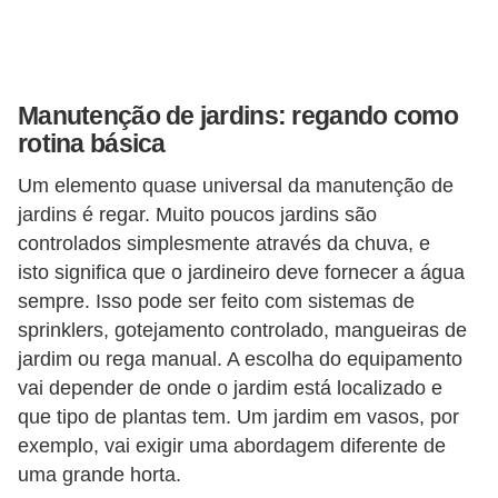
v
e
l
Manutenção de jardins: regando como
C
rotina básica
o
Um elemento quase universal da manutenção de
n
jardins é regar. Muito poucos jardins são
s
controlados simplesmente através da chuva, e
isto significa que o jardineiro deve fornecer a água
t
sempre. Isso pode ser feito com sistemas de
r
sprinklers, gotejamento controlado, mangueiras de
u
jardim ou rega manual. A escolha do equipamento
i
vai depender de onde o jardim está localizado e
r
que tipo de plantas tem. Um jardim em vasos, por
e
exemplo, vai exigir uma abordagem diferente de
r
uma grande horta.