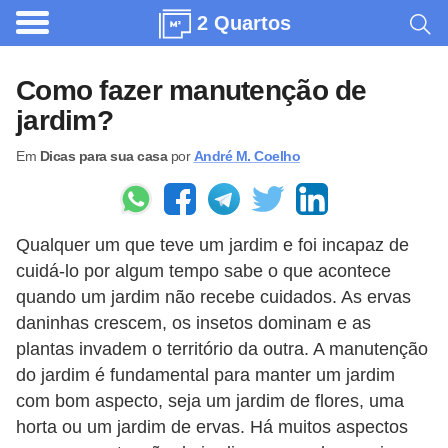
2 Quartos
A
r
Como fazer manutenção de
q
jardim?
u
Em
Dicas para sua casa
por
André M. Coelho
i
t
e
Qualquer um que teve um jardim e foi incapaz de
t
cuidá-lo por algum tempo sabe o que acontece
u
quando um jardim não recebe cuidados. As ervas
r
daninhas crescem, os insetos dominam e as
a
plantas invadem o território da outra. A manutenção
do jardim é fundamental para manter um jardim
C
com bom aspecto, seja um jardim de flores, uma
o
horta ou um jardim de ervas. Há muitos aspectos
m