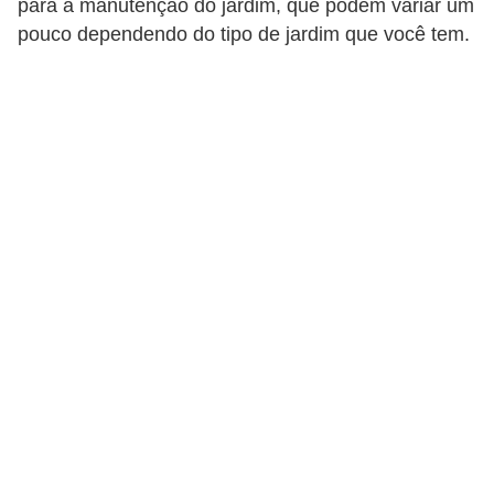
para a manutenção do jardim, que podem variar um
p
pouco dependendo do tipo de jardim que você tem.
r
a
r
o
u
a
l
u
g
a
r
i
m
ó