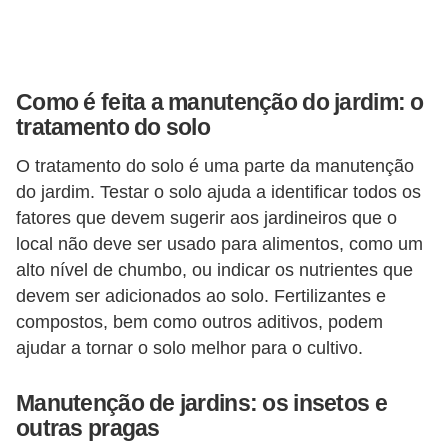
í
l
i
Como é feita a manutenção do jardim: o
o
tratamento do solo
s
O tratamento do solo é uma parte da manutenção
S
do jardim. Testar o solo ajuda a identificar todos os
í
fatores que devem sugerir aos jardineiros que o
n
local não deve ser usado para alimentos, como um
d
alto nível de chumbo, ou indicar os nutrientes que
i
devem ser adicionados ao solo. Fertilizantes e
compostos, bem como outros aditivos, podem
c
ajudar a tornar o solo melhor para o cultivo.
o
e
Manutenção de jardins: os insetos e
c
outras pragas
o