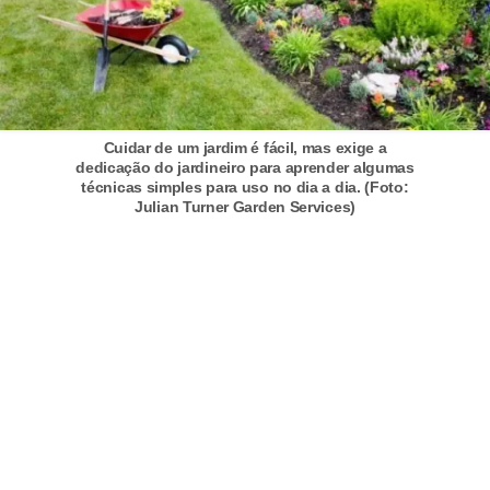
a
s
a
M
ó
Cuidar de um jardim é fácil, mas exige a
dedicação do jardineiro para aprender algumas
v
técnicas simples para uso no dia a dia. (Foto:
Julian Turner Garden Services)
e
i
s
e
u
t
e
n
s