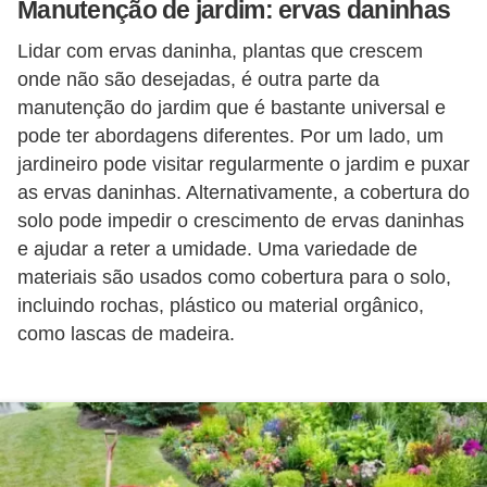
Manutenção de jardim: ervas daninhas
o
Lidar com ervas daninha, plantas que crescem
D
onde não são desejadas, é outra parte da
i
manutenção do jardim que é bastante universal e
c
pode ter abordagens diferentes. Por um lado, um
a
jardineiro pode visitar regularmente o jardim e puxar
as ervas daninhas. Alternativamente, a cobertura do
s
solo pode impedir o crescimento de ervas daninhas
p
e ajudar a reter a umidade. Uma variedade de
a
materiais são usados ​​como cobertura para o solo,
r
incluindo rochas, plástico ou material orgânico,
a
como lascas de madeira.
s
u
a
c