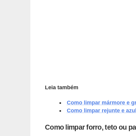
p
r
a
r
o
u
a
l
u
Leia também
g
a
Como limpar mármore e gr
r
Como limpar rejunte e azu
i
m
Como limpar forro, teto ou p
ó