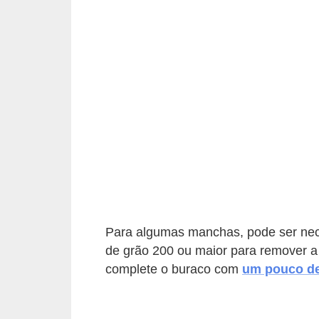
e
f
o
r
m
a
r
D
e
c
o
Para algumas manchas, pode ser nec
r
de grão 200 ou maior para remover 
complete o buraco com
um pouco de
a
ç
ã