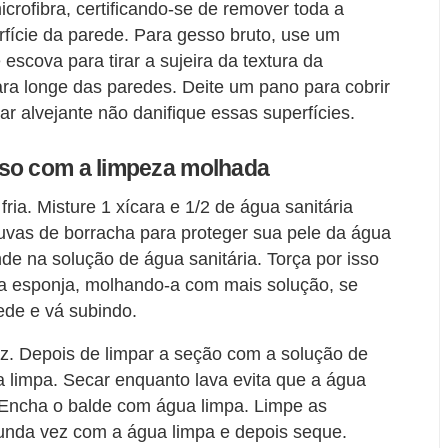
rofibra, certificando-se de remover toda a
rfície da parede. Para gesso bruto, use um
scova para tirar a sujeira da textura da
ra longe das paredes. Deite um pano para cobrir
r alvejante não danifique essas superfícies.
sso com a limpeza molhada
ria. Misture 1 xícara e 1/2 de água sanitária
uvas de borracha para proteger sua pele da água
de na solução de água sanitária. Torça por isso
a esponja, molhando-a com mais solução, se
de e vá subindo.
. Depois de limpar a seção com a solução de
 limpa. Secar enquanto lava evita que a água
 Encha o balde com água limpa. Limpe as
unda vez com a água limpa e depois seque.