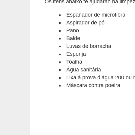
a
Os itens abaixo te ajudarão na limpe
s
Espanador de microfibra
a
Aspirador de pó
Pano
M
Balde
ó
Luvas de borracha
v
Esponja
e
Toalha
i
Água sanitária
s
Lixa à prova d’água 200 ou 
e
Máscara contra poeira
u
t
e
n
s