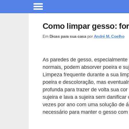
A
r
Como limpar gesso: forr
q
Em
Dicas para sua casa
por
André M. Coelho
u
i
t
As paredes de gesso, especialmente 
e
normais, podem absorver poeira e su
t
Limpeza frequente durante a sua lim
u
poeira e descoloração, mas eventua
profunda para trazer de volta sua cor 
r
sujeira e lava a sujeira sem danific
a
vezes por ano com uma solução de ág
C
necessário para manter o gesso com 
o
m