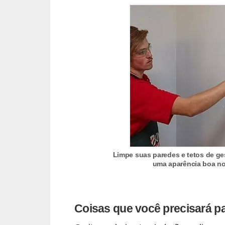
o
D
i
c
a
s
p
a
r
a
Limpe suas paredes e tetos de ge
uma aparência boa no
s
u
a
Coisas que você precisará p
c