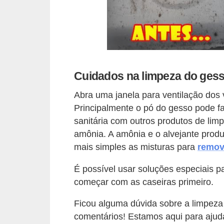
n
d
o
m
í
Cuidados na limpeza do ges
n
Abra uma janela para ventilação dos 
i
Principalmente o pó do gesso pode f
o
sanitária com outros produtos de li
s
amônia. A amônia e o alvejante pro
mais simples as misturas para
remov
É possível usar soluções especiais
começar com as caseiras primeiro.
Ficou alguma dúvida sobre a limpez
comentários! Estamos aqui para ajud