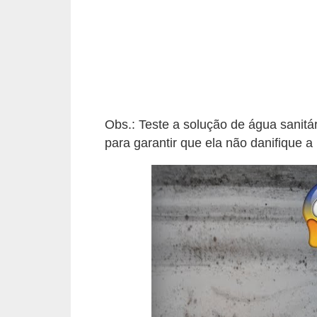
í
l
i
o
s
S
Obs.: Teste a solução de água sanit
para garantir que ela não danifique a
í
n
d
i
c
o
e
c
o