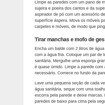
Limpe as paredes com um pano de mic
v
sujeira e poeira dos cantos e da supe
e
aspirador de pó com um acessório de e
l
superfície áspera. Mova os móveis pa
carpetes e móveis, de modo que pinga
C
o
Tirar manchas e mofo de ge
n
Encha um balde com 2 litros de água f
s
com a água fria. Coloque um par de l
t
sanitária. Mergulhe uma esponja gran
r
é quase úmido. Limpe a parede com 
u
necessário. Comece no fundo da pare
i
Lave uma pequena seção de cada vez
r
água sanitária, seque com uma toalha
e
escorra pela parede e deixe marcas.
r
paredes de baixo para cima pela seg