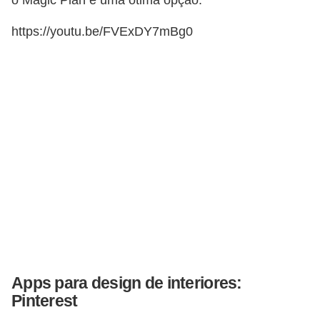
o Magic Plan é uma ótima opção.
n
https://youtu.be/FVExDY7mBg0
d
o
m
í
n
i
o
s
Apps para design de interiores:
Pinterest