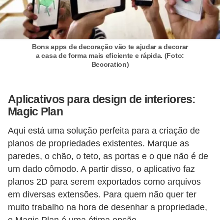
í
l
i
Bons apps de decoração vão te ajudar a decorar
o
a casa de forma mais eficiente e rápida. (Foto:
Becoration)
s
S
Aplicativos para design de interiores:
í
Magic Plan
n
d
Aqui está uma solução perfeita para a criação de
planos de propriedades existentes. Marque as
i
paredes, o chão, o teto, as portas e o que não é de
c
um dado cômodo. A partir disso, o aplicativo faz
o
planos 2D para serem exportados como arquivos
e
em diversas extensões. Para quem não quer ter
c
muito trabalho na hora de desenhar a propriedade,
o