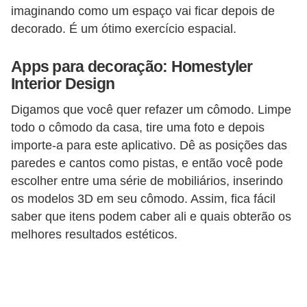
imaginando como um espaço vai ficar depois de
o
decorado. É um ótimo exercício espacial.
D
i
Apps para decoração: Homestyler
Interior Design
c
a
Digamos que você quer refazer um cômodo. Limpe
s
todo o cômodo da casa, tire uma foto e depois
p
importe-a para este aplicativo. Dê as posições das
paredes e cantos como pistas, e então você pode
a
escolher entre uma série de mobiliários, inserindo
r
os modelos 3D em seu cômodo. Assim, fica fácil
a
saber que itens podem caber ali e quais obterão os
s
melhores resultados estéticos.
u
a
c