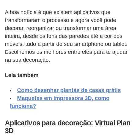
v
A boa notícia é que existem aplicativos que
e
transformaram o processo e agora você pode
l
decorar, reorganizar ou transformar uma área
inteira, desde os tons das paredes até a cor dos
C
móveis, tudo a partir do seu smartphone ou tablet.
o
Escolhemos os melhores entre eles para te ajudar
n
na sua decoração.
s
t
Leia também
r
Como desenhar plantas de casas grátis
u
Maquetes em impressora 3D, como
i
funciona?
r
e
Aplicativos para decoração: Virtual Plan
3D
r