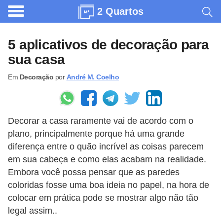
2 Quartos
A
r
5 aplicativos de decoração para
q
sua casa
u
Em
Decoração
por
André M. Coelho
i
t
e
Decorar a casa raramente vai de acordo com o
t
plano, principalmente porque há uma grande
u
diferença entre o quão incrível as coisas parecem
r
em sua cabeça e como elas acabam na realidade.
a
Embora você possa pensar que as paredes
coloridas fosse uma boa ideia no papel, na hora de
C
colocar em prática pode se mostrar algo não tão
o
legal assim..
m