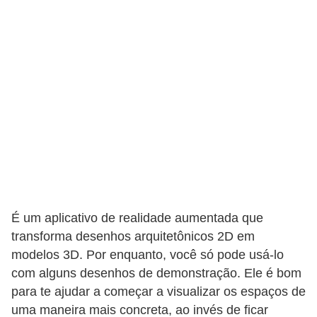
e
f
o
r
m
a
r
D
e
c
É um aplicativo de realidade aumentada que
o
transforma desenhos arquitetônicos 2D em
r
modelos 3D. Por enquanto, você só pode usá-lo
a
com alguns desenhos de demonstração. Ele é bom
ç
para te ajudar a começar a visualizar os espaços de
ã
uma maneira mais concreta, ao invés de ficar