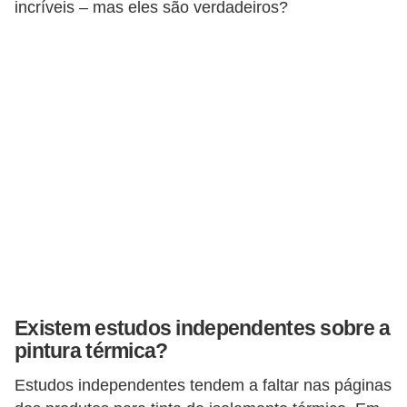
a
incríveis – mas eles são verdadeiros?
s
a
M
ó
v
e
i
s
e
u
t
Existem estudos independentes sobre a
e
pintura térmica?
n
Estudos independentes tendem a faltar nas páginas
s