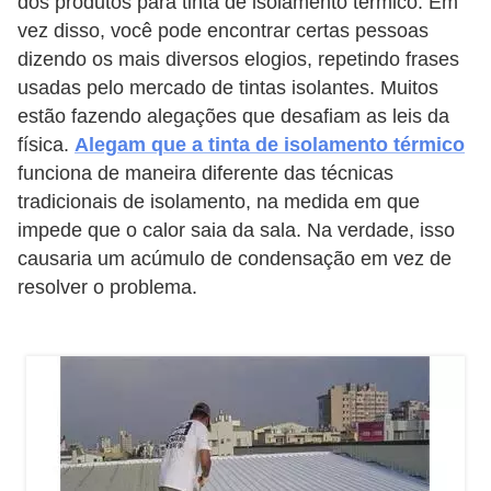
dos produtos para tinta de isolamento térmico. Em
í
vez disso, você pode encontrar certas pessoas
l
dizendo os mais diversos elogios, repetindo frases
i
usadas pelo mercado de tintas isolantes. Muitos
o
estão fazendo alegações que desafiam as leis da
física.
Alegam que a tinta de isolamento térmico
s
funciona de maneira diferente das técnicas
S
tradicionais de isolamento, na medida em que
í
impede que o calor saia da sala. Na verdade, isso
n
causaria um acúmulo de condensação em vez de
resolver o problema.
d
i
c
o
e
c
o