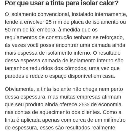
Por que usar a tinta para isolar calor?
o
O isolamento convencional, instalado internamente,
D
tende a envolver 25 mm de placa de isolamento ou
i
50 mm de lã; embora, à medida que os
c
regulamentos de construção tenham se reforçado,
a
às vezes você possa encontrar uma camada ainda
mais espessa de isolamento interno. O resultado
s
dessa espessa camada de isolamento interno são
p
tamanhos reduzidos dos cômodos, uma vez que
a
paredes e reduz o espaço disponível em casa.
r
a
Obviamente, a tinta isolante não chega nem perto
dessa espessura, mas muitas empresas afirmam
s
que seu produto ainda oferece 25% de economia
u
nas contas de aquecimento dos clientes. Como a
a
tinta é aplicada apenas com cerca de um milímetro
c
de espessura, esses são resultados realmente