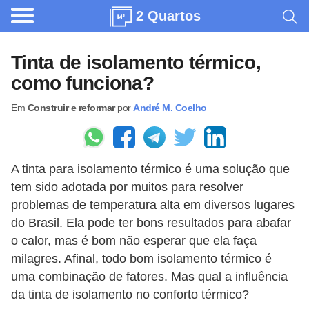
2 Quartos
A
r
Tinta de isolamento térmico,
q
como funciona?
u
Em
Construir e reformar
por
André M. Coelho
i
t
e
A tinta para isolamento térmico é uma solução que
t
tem sido adotada por muitos para resolver
u
problemas de temperatura alta em diversos lugares
r
do Brasil. Ela pode ter bons resultados para abafar
a
o calor, mas é bom não esperar que ela faça
milagres. Afinal, todo bom isolamento térmico é
C
uma combinação de fatores. Mas qual a influência
o
da tinta de isolamento no conforto térmico?
m