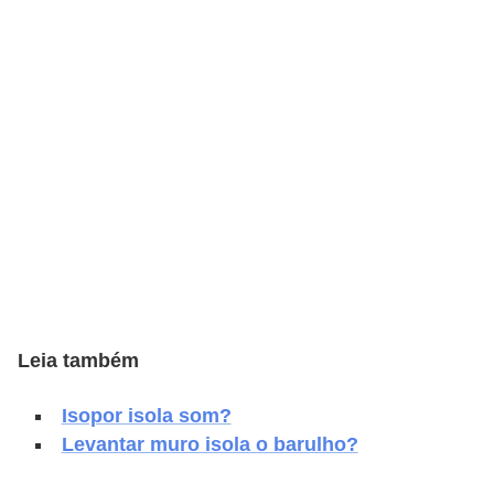
e
f
o
r
m
a
r
D
e
c
o
Leia também
r
Isopor isola som?
a
Levantar muro isola o barulho?
ç
ã