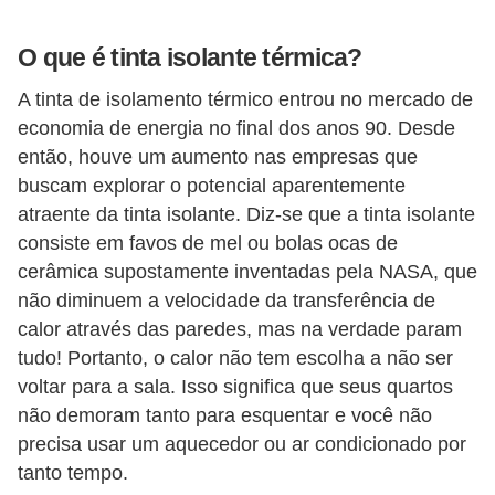
v
O que é tinta isolante térmica?
e
l
A tinta de isolamento térmico entrou no mercado de
economia de energia no final dos anos 90. Desde
C
então, houve um aumento nas empresas que
o
buscam explorar o potencial aparentemente
n
atraente da tinta isolante. Diz-se que a tinta isolante
s
consiste em favos de mel ou bolas ocas de
t
cerâmica supostamente inventadas pela NASA, que
não diminuem a velocidade da transferência de
r
calor através das paredes, mas na verdade param
u
tudo! Portanto, o calor não tem escolha a não ser
i
voltar para a sala. Isso significa que seus quartos
r
não demoram tanto para esquentar e você não
e
precisa usar um aquecedor ou ar condicionado por
r
tanto tempo.