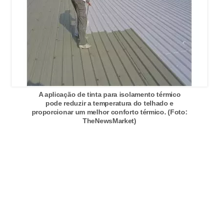
n
d
o
m
í
n
A aplicação de tinta para isolamento térmico
i
pode reduzir a temperatura do telhado e
proporcionar um melhor conforto térmico. (Foto:
o
TheNewsMarket)
s