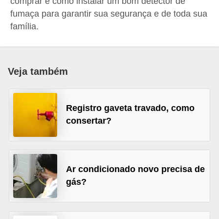
comprar e como instalar um bom detector de
p
fumaça para garantir sua segurança e de toda sua
r
família.
a
r
o
Veja também
u
a
Registro gaveta travado, como
l
consertar?
u
g
a
Ar condicionado novo precisa de
r
gás?
i
m
ó