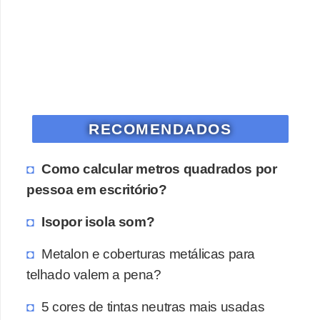
o
D
i
c
a
RECOMENDADOS
s
p
Como calcular metros quadrados por
a
pessoa em escritório?
r
a
Isopor isola som?
s
Metalon e coberturas metálicas para
u
telhado valem a pena?
a
c
5 cores de tintas neutras mais usadas