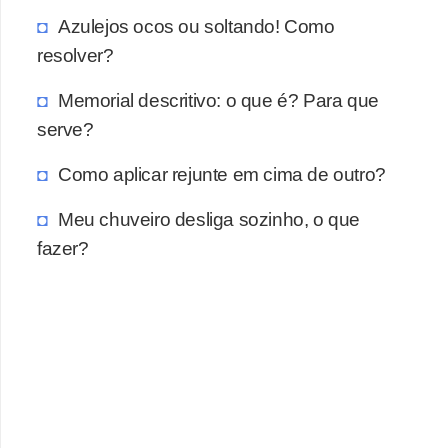
a
Azulejos ocos ou soltando! Como
s
resolver?
a
Memorial descritivo: o que é? Para que
M
serve?
ó
v
Como aplicar rejunte em cima de outro?
e
Meu chuveiro desliga sozinho, o que
i
fazer?
s
e
u
t
e
n
s