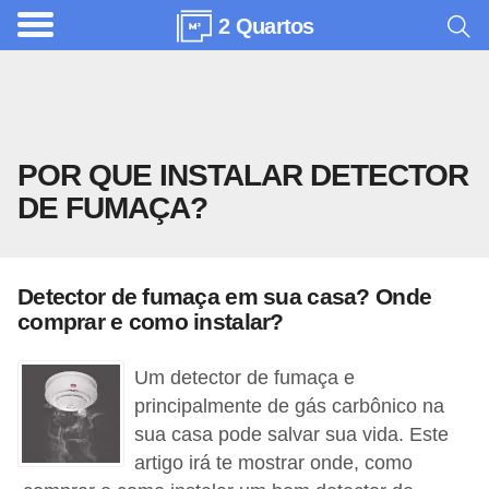
2 Quartos
A
r
q
u
POR QUE INSTALAR DETECTOR
i
DE FUMAÇA?
t
e
t
Detector de fumaça em sua casa? Onde
u
comprar e como instalar?
r
a
Um detector de fumaça e
principalmente de gás carbônico na
C
sua casa pode salvar sua vida. Este
o
artigo irá te mostrar onde, como
m