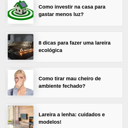
Como investir na casa para
v
gastar menos luz?
e
l
C
8 dicas para fazer uma lareira
o
ecológica
n
s
t
Como tirar mau cheiro de
r
ambiente fechado?
u
i
r
e
Lareira a lenha: cuidados e
r
modelos!