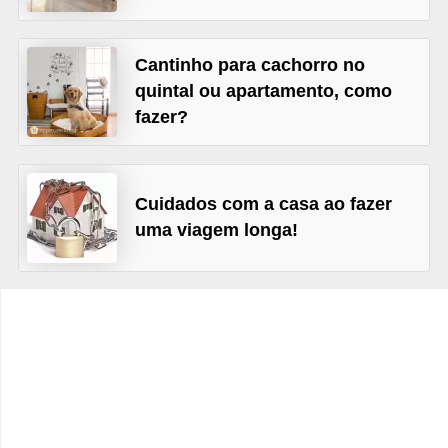
e
f
Cantinho para cachorro no
o
quintal ou apartamento, como
r
fazer?
m
a
r
Cuidados com a casa ao fazer
D
uma viagem longa!
e
c
o
r
a
ç
ã