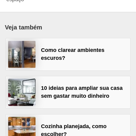
p
r
a
Veja também
r
o
Como clarear ambientes
u
escuros?
a
l
u
10 ideias para ampliar sua casa
g
sem gastar muito dinheiro
a
r
i
m
Cozinha planejada, como
escolher?
ó