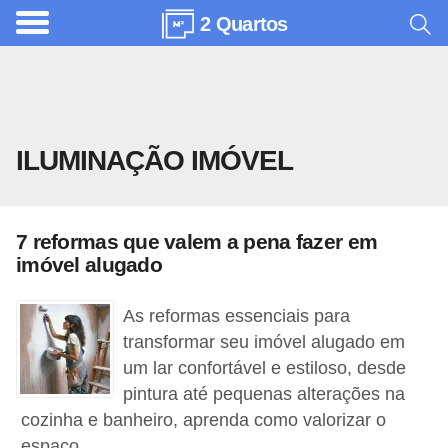
2 Quartos
A
r
q
u
ILUMINAÇÃO IMÓVEL
i
t
e
7 reformas que valem a pena fazer em
t
imóvel alugado
u
r
As reformas essenciais para
a
transformar seu imóvel alugado em
um lar confortável e estiloso, desde
C
pintura até pequenas alterações na
o
cozinha e banheiro, aprenda como valorizar o
m
espaço