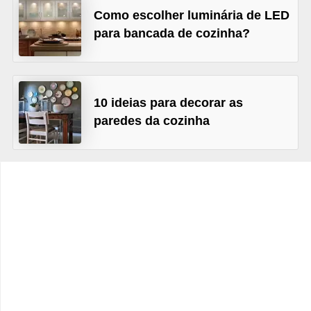
e
Como escolher luminária de LED
f
para bancada de cozinha?
o
r
m
10 ideias para decorar as
a
paredes da cozinha
r
D
e
c
o
r
a
ç
ã