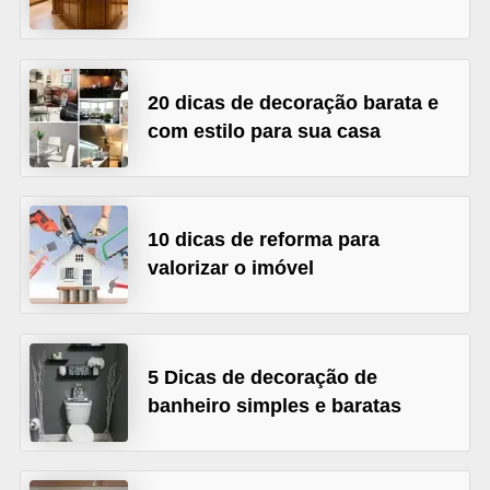
v
e
l
20 dicas de decoração barata e
com estilo para sua casa
C
o
n
s
10 dicas de reforma para
valorizar o imóvel
t
r
u
i
5 Dicas de decoração de
r
banheiro simples e baratas
e
r