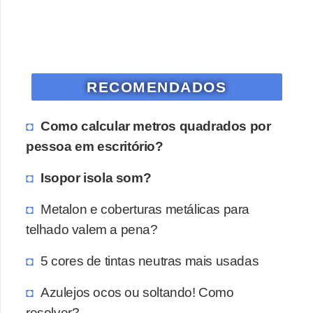
o
D
i
c
RECOMENDADOS
a
Como calcular metros quadrados por
s
pessoa em escritório?
p
a
Isopor isola som?
r
Metalon e coberturas metálicas para
a
telhado valem a pena?
s
u
5 cores de tintas neutras mais usadas
a
Azulejos ocos ou soltando! Como
c
resolver?