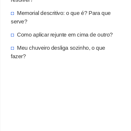
a
s
Memorial descritivo: o que é? Para que
a
serve?
M
Como aplicar rejunte em cima de outro?
ó
v
Meu chuveiro desliga sozinho, o que
fazer?
e
i
s
e
u
t
e
n
s