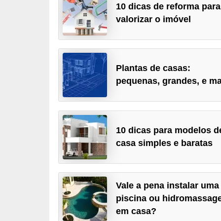
10 dicas de reforma para
p
valorizar o imóvel
r
a
r
Plantas de casas:
o
pequenas, grandes, e ma
u
a
l
u
10 dicas para modelos d
casa simples e baratas
g
a
r
Vale a pena instalar uma
i
piscina ou hidromassag
m
em casa?
ó