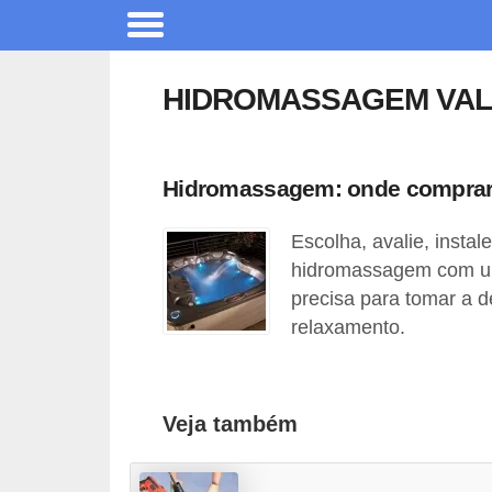
A
r
HIDROMASSAGEM VAL
q
u
i
Hidromassagem: onde comprar, 
t
Escolha, avalie, insta
e
hidromassagem com um
t
precisa para tomar a d
u
relaxamento.
r
a
C
Veja também
o
m