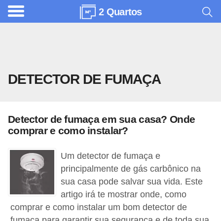
2 Quartos
A
r
q
u
DETECTOR DE FUMAÇA
i
t
e
Detector de fumaça em sua casa? Onde
t
comprar e como instalar?
u
r
Um detector de fumaça e
a
principalmente de gás carbônico na
sua casa pode salvar sua vida. Este
C
artigo irá te mostrar onde, como
o
comprar e como instalar um bom detector de
m
fumaça para garantir sua segurança e de toda sua