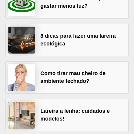
gastar menos luz?
v
e
l
8 dicas para fazer uma lareira
C
ecológica
o
n
s
Como tirar mau cheiro de
t
ambiente fechado?
r
u
i
r
Lareira a lenha: cuidados e
e
modelos!
r