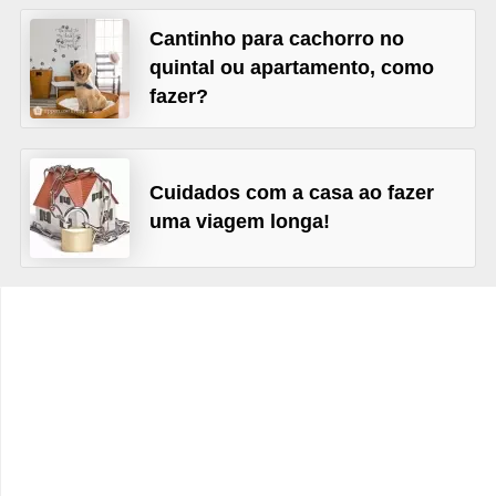
e
Cantinho para cachorro no
f
quintal ou apartamento, como
o
fazer?
r
m
a
Cuidados com a casa ao fazer
r
uma viagem longa!
D
e
c
o
r
a
ç
ã