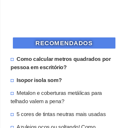
o
D
i
c
RECOMENDADOS
a
s
Como calcular metros quadrados por
p
pessoa em escritório?
a
r
Isopor isola som?
a
Metalon e coberturas metálicas para
s
telhado valem a pena?
u
a
5 cores de tintas neutras mais usadas
c
Azulejos ocos ou soltando! Como