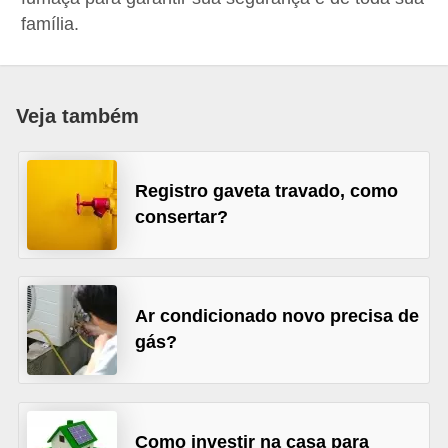
p
família.
r
a
r
Veja também
o
u
Registro gaveta travado, como
a
consertar?
l
u
g
Ar condicionado novo precisa de
a
gás?
r
i
m
Como investir na casa para
ó