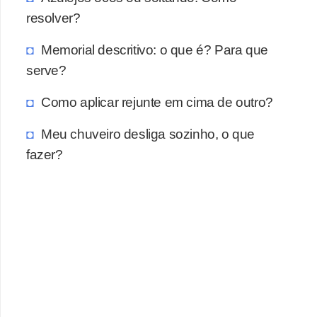
a
resolver?
s
a
Memorial descritivo: o que é? Para que
serve?
M
ó
Como aplicar rejunte em cima de outro?
v
Meu chuveiro desliga sozinho, o que
e
fazer?
i
s
e
u
t
e
n
s