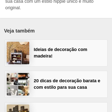
sua casa com um estilo hippie único e muito
p
original.
r
a
r
Veja também
o
u
Ideias de decoração com
a
madeira!
l
u
g
20 dicas de decoração barata e
a
com estilo para sua casa
r
i
m
ó