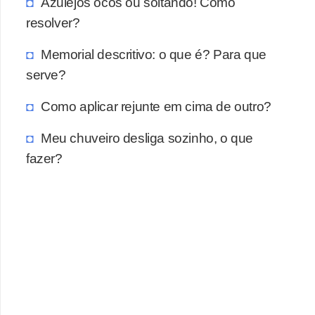
a
Azulejos ocos ou soltando! Como
resolver?
s
a
Memorial descritivo: o que é? Para que
M
serve?
ó
Como aplicar rejunte em cima de outro?
v
e
Meu chuveiro desliga sozinho, o que
i
fazer?
s
e
u
t
e
n
s