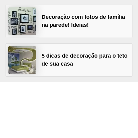
e
f
Decoração com fotos de família
o
na parede! Ideias!
r
m
a
5 dicas de decoração para o teto
r
de sua casa
D
e
c
o
r
a
ç
ã