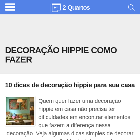
2 Quartos
A
r
q
u
DECORAÇÃO HIPPIE COMO
i
FAZER
t
e
t
10 dicas de decoração hippie para sua casa
u
r
Quem quer fazer uma decoração
a
hippie em casa não precisa ter
dificuldades em encontrar elementos
C
que fazem a diferença nessa
o
decoração. Veja algumas dicas simples de decorar
m