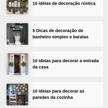
10 idéias de decoração rústica
v
e
l
C
5 Dicas de decoração de
banheiro simples e baratas
o
n
s
t
10 ideias para decorar a entrada
r
da casa
u
i
r
10 ideias para decorar as
e
paredes da cozinha
r