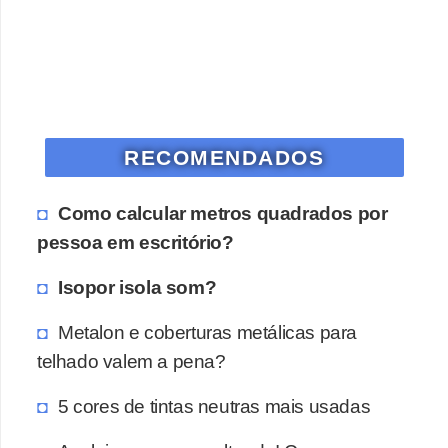
o
D
i
c
a
RECOMENDADOS
s
p
Como calcular metros quadrados por
a
pessoa em escritório?
r
Isopor isola som?
a
s
Metalon e coberturas metálicas para
u
telhado valem a pena?
a
5 cores de tintas neutras mais usadas
c