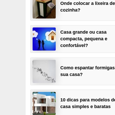
Onde colocar a lixeira d
p
cozinha?
r
a
r
Casa grande ou casa
o
compacta, pequena e
u
confortável?
a
l
u
Como espantar formigas
sua casa?
g
a
r
i
10 dicas para modelos d
m
casa simples e baratas
ó