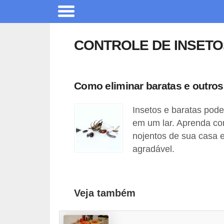
A
r
CONTROLE DE INSETO
q
u
i
Como eliminar baratas e outros
t
Insetos e baratas pode
e
em um lar. Aprenda co
t
nojentos de sua casa 
u
agradável.
r
a
C
Veja também
o
m