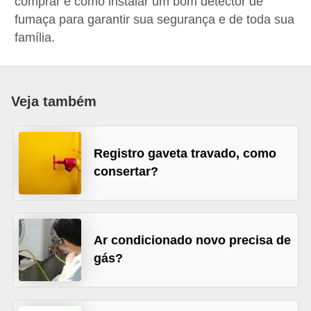
comprar e como instalar um bom detector de
p
fumaça para garantir sua segurança e de toda sua
r
família.
a
r
o
Veja também
u
a
Registro gaveta travado, como
l
consertar?
u
g
a
Ar condicionado novo precisa de
r
gás?
i
m
ó