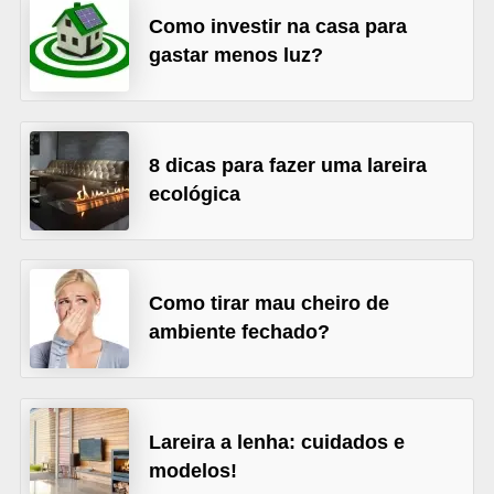
Como investir na casa para
v
gastar menos luz?
e
l
C
8 dicas para fazer uma lareira
o
ecológica
n
s
t
Como tirar mau cheiro de
r
ambiente fechado?
u
i
r
e
Lareira a lenha: cuidados e
r
modelos!