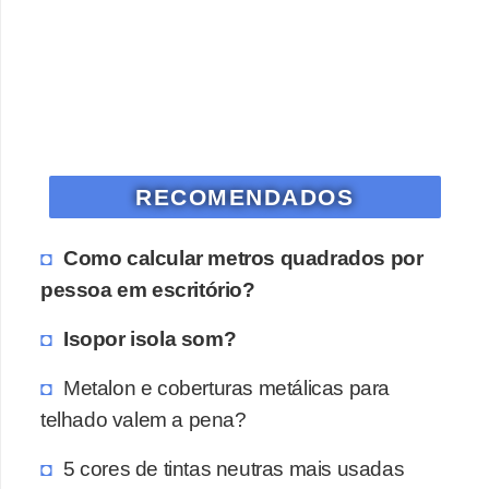
o
D
i
c
a
RECOMENDADOS
s
p
Como calcular metros quadrados por
a
pessoa em escritório?
r
a
Isopor isola som?
s
Metalon e coberturas metálicas para
u
telhado valem a pena?
a
c
5 cores de tintas neutras mais usadas