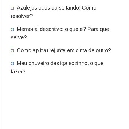
a
Azulejos ocos ou soltando! Como
s
resolver?
a
Memorial descritivo: o que é? Para que
M
serve?
ó
v
Como aplicar rejunte em cima de outro?
e
Meu chuveiro desliga sozinho, o que
i
fazer?
s
e
u
t
e
n
s