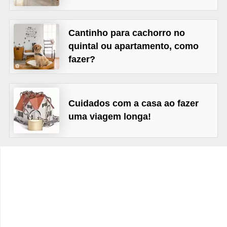
e
f
Cantinho para cachorro no
o
quintal ou apartamento, como
r
fazer?
m
a
r
Cuidados com a casa ao fazer
D
uma viagem longa!
e
c
o
r
a
ç
ã