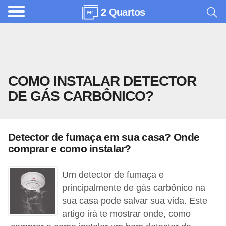
2 Quartos
A
r
q
u
COMO INSTALAR DETECTOR
i
DE GÁS CARBÔNICO?
t
e
t
Detector de fumaça em sua casa? Onde
u
comprar e como instalar?
r
a
Um detector de fumaça e
principalmente de gás carbônico na
C
sua casa pode salvar sua vida. Este
o
artigo irá te mostrar onde, como
m