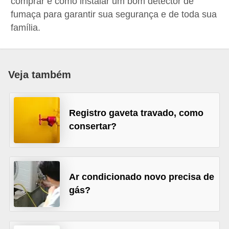
comprar e como instalar um bom detector de
p
fumaça para garantir sua segurança e de toda sua
r
família.
a
r
o
Veja também
u
a
Registro gaveta travado, como
l
consertar?
u
g
a
Ar condicionado novo precisa de
r
gás?
i
m
ó