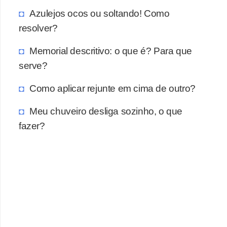
a
Azulejos ocos ou soltando! Como
s
resolver?
a
Memorial descritivo: o que é? Para que
M
serve?
ó
v
Como aplicar rejunte em cima de outro?
e
Meu chuveiro desliga sozinho, o que
i
fazer?
s
e
u
t
e
n
s