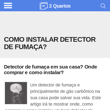
2 Quartos
A
r
q
u
COMO INSTALAR DETECTOR
i
DE FUMAÇA?
t
e
t
Detector de fumaça em sua casa? Onde
u
comprar e como instalar?
r
a
Um detector de fumaça e
principalmente de gás carbônico na
C
sua casa pode salvar sua vida. Este
o
artigo irá te mostrar onde, como
m