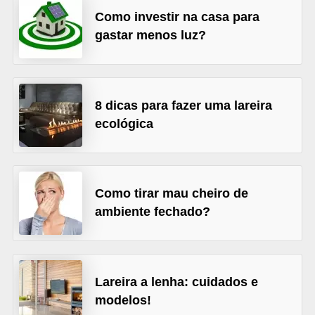
Como investir na casa para
v
gastar menos luz?
e
l
C
8 dicas para fazer uma lareira
o
ecológica
n
s
t
Como tirar mau cheiro de
r
ambiente fechado?
u
i
r
e
Lareira a lenha: cuidados e
r
modelos!