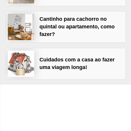
e
f
Cantinho para cachorro no
o
quintal ou apartamento, como
r
fazer?
m
a
r
Cuidados com a casa ao fazer
D
uma viagem longa!
e
c
o
r
a
ç
ã