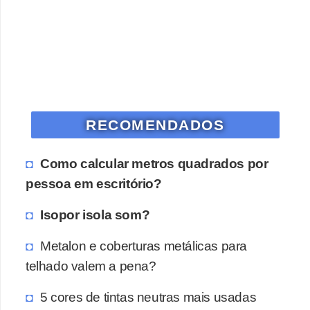
o
D
i
c
a
RECOMENDADOS
s
p
Como calcular metros quadrados por
a
pessoa em escritório?
r
a
Isopor isola som?
s
Metalon e coberturas metálicas para
u
telhado valem a pena?
a
c
5 cores de tintas neutras mais usadas