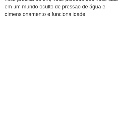
em um mundo oculto de pressão de água e
p
dimensionamento e funcionalidade
r
a
r
o
u
a
l
u
g
a
r
i
m
ó