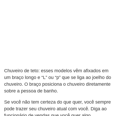
a
s
a
M
ó
v
e
i
s
Chuveiro de teto: esses modelos vêm afixados em
e
um braço longo e “L” ou “p” que se liga ao joelho do
u
chuveiro. O braço posiciona o chuveiro diretamente
t
sobre a pessoa de banho.
e
Se você não tem certeza do que quer, você sempre
n
pode trazer seu chuveiro atual com você. Diga ao
s
funcionário de vendas que você quer algo