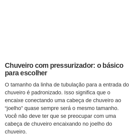
e
f
o
r
m
a
r
Chuveiro com pressurizador: o básico
D
para escolher
e
O tamanho da linha de tubulação para a entrada do
c
chuveiro é padronizado. Isso significa que o
o
encaixe conectando uma cabeça de chuveiro ao
r
“joelho” quase sempre será o mesmo tamanho.
a
Você não deve ter que se preocupar com uma
ç
cabeça de chuveiro encaixando no joelho do
chuveiro.
ã