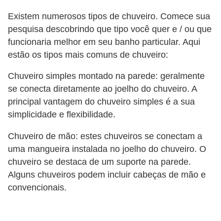
o
Existem numerosos tipos de chuveiro. Comece sua
pesquisa descobrindo que tipo você quer e / ou que
D
funcionaria melhor em seu banho particular. Aqui
i
estão os tipos mais comuns de chuveiro:
c
a
Chuveiro simples montado na parede: geralmente
s
se conecta diretamente ao joelho do chuveiro. A
principal vantagem do chuveiro simples é a sua
p
simplicidade e flexibilidade.
a
r
Chuveiro de mão: estes chuveiros se conectam a
a
uma mangueira instalada no joelho do chuveiro. O
chuveiro se destaca de um suporte na parede.
s
Alguns chuveiros podem incluir cabeças de mão e
u
convencionais.
a
c