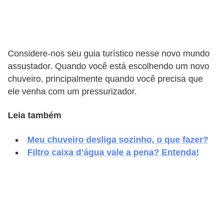
v
e
l
Considere-nos seu guia turístico nesse novo mundo
C
assustador. Quando você está escolhendo um novo
o
chuveiro, principalmente quando você precisa que
n
ele venha com um pressurizador.
s
Leia também
t
r
Meu chuveiro desliga sozinho, o que fazer?
u
Filtro caixa d’água vale a pena? Entenda!
i
r
e
r