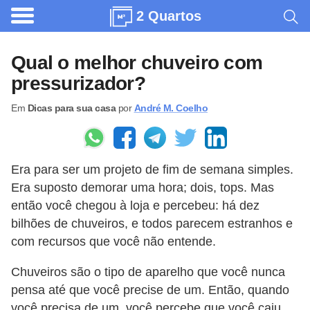
2 Quartos
A
r
Qual o melhor chuveiro com
q
pressurizador?
u
Em
Dicas para sua casa
por
André M. Coelho
i
t
e
Era para ser um projeto de fim de semana simples.
t
Era suposto demorar uma hora; dois, tops. Mas
u
então você chegou à loja e percebeu: há dez
r
bilhões de chuveiros, e todos parecem estranhos e
a
com recursos que você não entende.
C
Chuveiros são o tipo de aparelho que você nunca
o
pensa até que você precise de um. Então, quando
m
você precisa de um, você percebe que você caiu