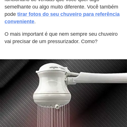
í
semelhante ou algo muito diferente. Você também
l
pode
tirar fotos do seu chuveiro para referência
i
conveniente
.
o
O mais important é que nem sempre seu chuveiro
s
vai precisar de um pressurizador. Como?
S
í
n
d
i
c
o
e
c
o