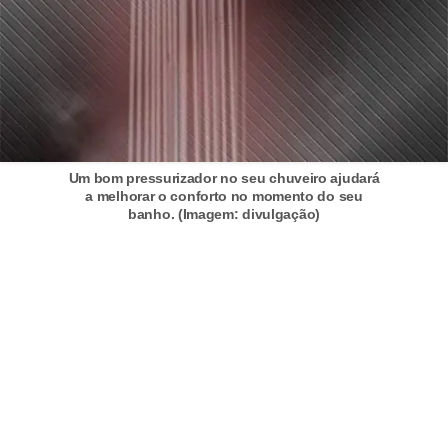
n
d
o
m
í
n
Um bom pressurizador no seu chuveiro ajudará
a melhorar o conforto no momento do seu
i
banho. (Imagem: divulgação)
o
s