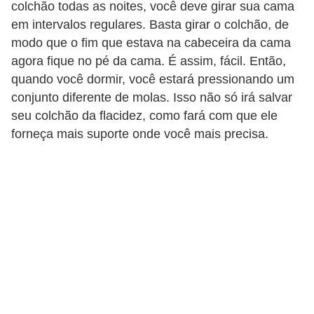
colchão todas as noites, você deve girar sua cama
n
em intervalos regulares. Basta girar o colchão, de
d
modo que o fim que estava na cabeceira da cama
o
agora fique no pé da cama. É assim, fácil. Então,
quando você dormir, você estará pressionando um
m
conjunto diferente de molas. Isso não só irá salvar
í
seu colchão da flacidez, como fará com que ele
n
forneça mais suporte onde você mais precisa.
i
o
s