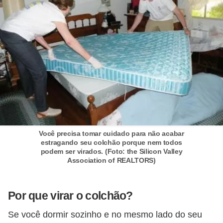
í
l
i
o
s
S
í
n
d
Você precisa tomar cuidado para não acabar
estragando seu colchão porque nem todos
i
podem ser virados. (Foto: the Silicon Valley
Association of REALTORS)
c
o
e
Por que virar o colchão?
c
Se você dormir sozinho e no mesmo lado do seu
o