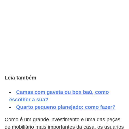
e
f
o
r
m
a
r
D
e
Leia também
c
o
Camas com gaveta ou box baú, como
escolher a sua?
r
Quarto pequeno planejado: como fazer?
a
ç
Como é um grande investimento e uma das peças
ã
de mobiliário mais importantes da casa, os usuários