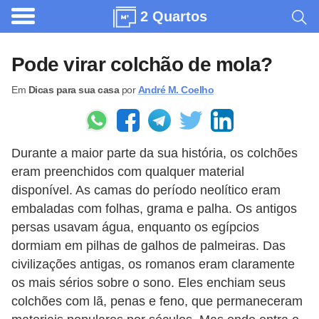
2 Quartos
A
r
Pode virar colchão de mola?
q
Em
Dicas para sua casa
por
André M. Coelho
u
i
t
Durante a maior parte da sua história, os colchões
e
eram preenchidos com qualquer material
t
disponível. As camas do período neolítico eram
u
embaladas com folhas, grama e palha. Os antigos
r
persas usavam água, enquanto os egípcios
a
dormiam em pilhas de galhos de palmeiras. Das
civilizações antigas, os romanos eram claramente
C
os mais sérios sobre o sono. Eles enchiam seus
o
colchões com lã, penas e feno, que permaneceram
m