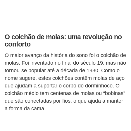
v
e
l
O colchão de molas: uma revolução no
C
conforto
o
n
O maior avanço da história do sono foi o colchão de
molas. Foi inventado no final do século 19, mas não
s
tornou-se popular até a década de 1930. Como o
t
nome sugere, estes colchões contêm molas de aço
r
que ajudam a suportar o corpo do dorminhoco. O
u
colchão médio tem centenas de molas ou “bobinas”
i
que são conectadas por fios, o que ajuda a manter
r
a forma da cama.
e
r