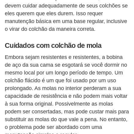
devem cuidar adequadamente de seus colchões se
o
eles querem que eles durem. Isso requer
D
manutenção básica em uma base regular, inclusive
i
o virar do colchão da maneira correta.
c
Cuidados com colchão de mola
a
s
Embora sejam resistentes e resistentes, a bobina
p
de aço da sua cama se esgotará se você dormir no
a
mesmo local por um longo período de tempo. Um
colchão flácido é um que foi usado por um uso
r
prolongado. As molas no interior perderam a sua
a
capacidade de resistência e não podem mais voltar
s
à sua forma original. Possivelmente as molas
u
podem ser consertadas, mas pode custar mais para
a
substituir as molas do que vale a pena. No entanto,
c
o problema pode ser abordado com uma