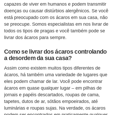
capazes de viver em humanos e podem transmitir
o
doenças ou causar distúrbios alergênicos. Se você
D
está preocupado com os ácaros em sua casa, não
i
se preocupe. Somos especialistas em nos livrar de
c
todos os tipos de pragas e você também pode se
livrar dos ácaros para sempre.
a
s
Como se livrar dos ácaros controlando
p
a desordem da sua casa?
a
Assim como existem muitos tipos diferentes de
r
ácaros, há também uma variedade de lugares que
a
eles podem chamar de lar. Você pode encontrar
s
ácaros em quase qualquer lugar – em pilhas de
u
jornais e papéis descartados, roupas de cama,
a
tapetes, dutos de ar, sótãos empoeirados, até
c
luminárias e roupas sujas. Na verdade, os ácaros
podem ser encontrados em praticamente qualquer