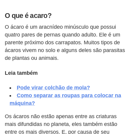
v
O que é acaro?
e
l
O ácaro é um aracnídeo minúsculo que possui
quatro pares de pernas quando adulto. Ele é um
C
parente próximo dos carrapatos. Muitos tipos de
o
ácaros vivem no solo e alguns deles são parasitas
n
de plantas ou animais.
s
Leia também
t
r
Pode virar colchão de mola?
u
Como separar as roupas para colocar na
i
máquina?
r
Os ácaros não estão apenas entre as criaturas
e
mais difundidas no planeta, eles também estão
r
entre os mais diversos. E, por causa de seu