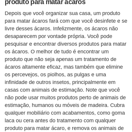
produto para matar ácaros
í
l
Depois que você organizar sua casa, um produto
para matar ácaros fará com que você desinfete e se
i
livre desses ácaros. Infelizmente, os ácaros não
o
desaparecem por vontade própria. Você pode
s
pesquisar e encontrar diversos produtos para matar
S
os ácaros. O melhor de tudo é encontrar um
produto que não seja apenas um tratamento de
í
ácaros altamente eficaz, mas também que elimine
n
os percevejos, os piolhos, as pulgas e uma
d
infinidade de outros insetos, principalmente em
i
casas com animais de estimação. Note que você
c
não pode usar muitos produtos perto de animais de
o
estimação, humanos ou móveis de madeira. Cubra
qualquer mobiliário com acabamentos, como goma
e
laca ou cera antes do tratamento com qualquer
c
produto para matar ácaro, e remova os animais de
o