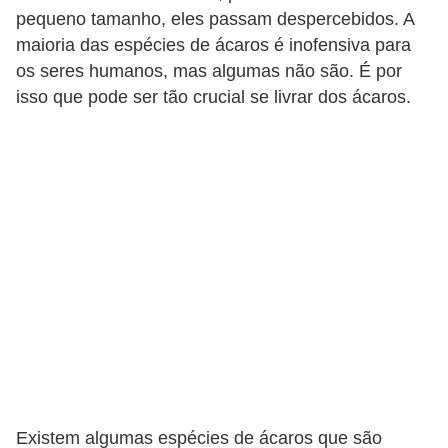
e
pequeno tamanho, eles passam despercebidos. A
f
maioria das espécies de ácaros é inofensiva para
o
os seres humanos, mas algumas não são. É por
isso que pode ser tão crucial se livrar dos ácaros.
r
m
a
r
D
e
c
o
r
a
ç
ã
Existem algumas espécies de ácaros que são