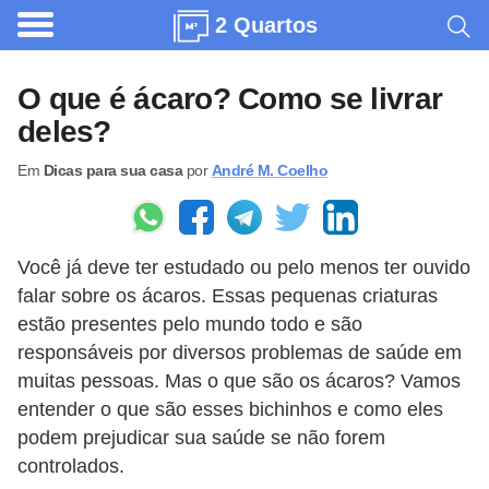
2 Quartos
A
r
O que é ácaro? Como se livrar
q
deles?
u
Em
Dicas para sua casa
por
André M. Coelho
i
t
e
Você já deve ter estudado ou pelo menos ter ouvido
t
falar sobre os ácaros. Essas pequenas criaturas
u
estão presentes pelo mundo todo e são
r
responsáveis por diversos problemas de saúde em
a
muitas pessoas. Mas o que são os ácaros? Vamos
entender o que são esses bichinhos e como eles
C
podem prejudicar sua saúde se não forem
o
controlados.
m