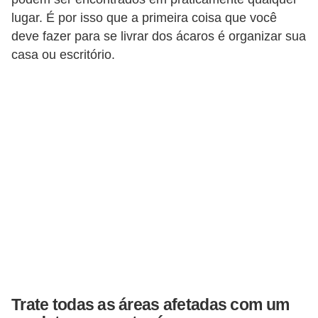
a
lugar. É por isso que a primeira coisa que você
s
deve fazer para se livrar dos ácaros é organizar sua
a
casa ou escritório.
M
ó
v
e
i
s
e
u
t
e
n
Trate todas as áreas afetadas com um
s