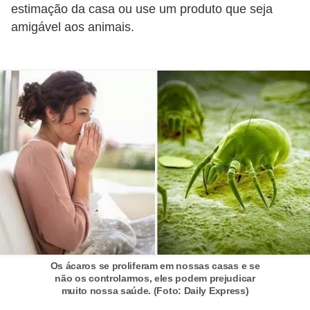
estimação da casa ou use um produto que seja
n
amigável aos animais.
d
o
m
í
n
i
o
s
Os ácaros se proliferam em nossas casas e se
não os controlarmos, eles podem prejudicar
muito nossa saúde. (Foto: Daily Express)