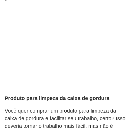
a
s
a
M
ó
v
e
i
s
e
u
Produto para limpeza da caixa de gordura
t
e
Você quer comprar um produto para limpeza da
n
caixa de gordura e facilitar seu trabalho, certo? Isso
deveria tornar o trabalho mais fácil, mas não é
s