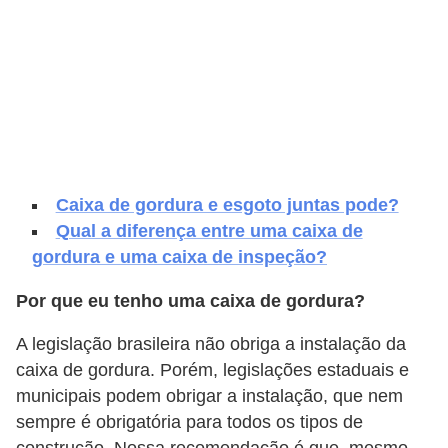
e
f
o
r
m
a
r
Caixa de gordura e esgoto juntas pode?
D
Qual a diferença entre uma caixa de
gordura e uma caixa de inspeção?
e
c
Por que eu tenho uma caixa de gordura?
o
A legislação brasileira não obriga a instalação da
r
caixa de gordura. Porém, legislações estaduais e
a
municipais podem obrigar a instalação, que nem
ç
sempre é obrigatória para todos os tipos de
ã