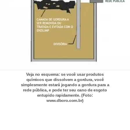
n
d
o
m
í
n
i
o
Veja no esquema: se você usar produtos
s
químicos que dissolvem a gordura, você
simplesmente estará jogando a gordura para a
rede pública, e pode ter seu cano de esgoto
entupido rapidamente. (Foto:
www.dboro.com.br)