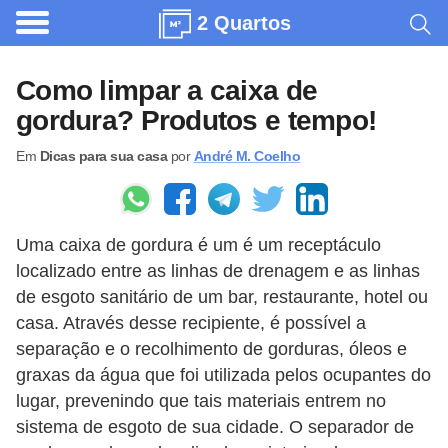
2 Quartos
A
r
Como limpar a caixa de
q
gordura? Produtos e tempo!
u
Em
Dicas para sua casa
por
André M. Coelho
i
t
e
Uma caixa de gordura é um é um receptáculo
t
localizado entre as linhas de drenagem e as linhas
u
de esgoto sanitário de um bar, restaurante, hotel ou
r
casa. Através desse recipiente, é possível a
a
separação e o recolhimento de gorduras, óleos e
graxas da água que foi utilizada pelos ocupantes do
C
lugar, prevenindo que tais materiais entrem no
o
sistema de esgoto de sua cidade. O separador de
m