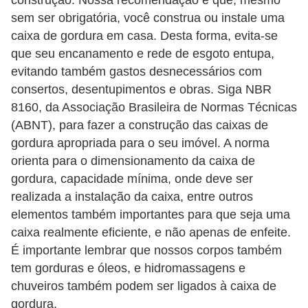
construção. Nossa recomendação é que, mesmo
o
sem ser obrigatória, você construa ou instale uma
caixa de gordura em casa. Desta forma, evita-se
D
que seu encanamento e rede de esgoto entupa,
i
evitando também gastos desnecessários com
c
consertos, desentupimentos e obras. Siga NBR
a
8160, da Associação Brasileira de Normas Técnicas
s
(ABNT), para fazer a construção das caixas de
gordura apropriada para o seu imóvel. A norma
p
orienta para o dimensionamento da caixa de
a
gordura, capacidade mínima, onde deve ser
r
realizada a instalação da caixa, entre outros
a
elementos também importantes para que seja uma
s
caixa realmente eficiente, e não apenas de enfeite.
u
É importante lembrar que nossos corpos também
a
tem gorduras e óleos, e hidromassagens e
chuveiros também podem ser ligados à caixa de
c
gordura.