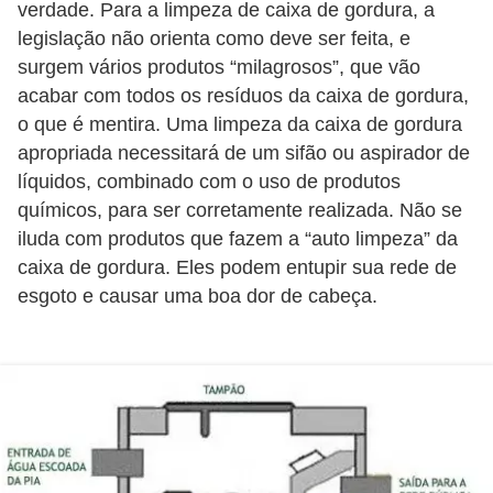
verdade. Para a limpeza de caixa de gordura, a
í
legislação não orienta como deve ser feita, e
l
surgem vários produtos “milagrosos”, que vão
i
acabar com todos os resíduos da caixa de gordura,
o
o que é mentira. Uma limpeza da caixa de gordura
s
apropriada necessitará de um sifão ou aspirador de
líquidos, combinado com o uso de produtos
S
químicos, para ser corretamente realizada. Não se
í
iluda com produtos que fazem a “auto limpeza” da
n
caixa de gordura. Eles podem entupir sua rede de
d
esgoto e causar uma boa dor de cabeça.
i
c
o
e
c
o