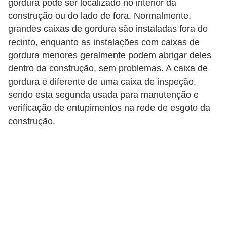
gordura pode ser localizado no interior da
p
construção ou do lado de fora. Normalmente,
r
grandes caixas de gordura são instaladas fora do
recinto, enquanto as instalações com caixas de
a
gordura menores geralmente podem abrigar deles
r
dentro da construção, sem problemas. A caixa de
o
gordura é diferente de uma caixa de inspeção,
u
sendo esta segunda usada para manutenção e
a
verificação de entupimentos na rede de esgoto da
l
construção.
u
g
a
r
i
m
ó