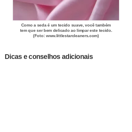
a
s
a
Como a seda é um tecido suave, você também
M
tem que ser bem delicado ao limpar este tecido.
(Foto: www.littlestarcleaners.com)
ó
v
Dicas e conselhos adicionais
e
i
s
e
u
t
e
n
s