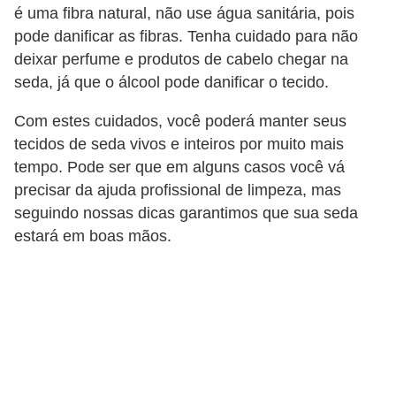
é uma fibra natural, não use água sanitária, pois
n
pode danificar as fibras. Tenha cuidado para não
d
deixar perfume e produtos de cabelo chegar na
o
seda, já que o álcool pode danificar o tecido.
m
Com estes cuidados, você poderá manter seus
í
tecidos de seda vivos e inteiros por muito mais
n
tempo. Pode ser que em alguns casos você vá
i
precisar da ajuda profissional de limpeza, mas
o
seguindo nossas dicas garantimos que sua seda
s
estará em boas mãos.