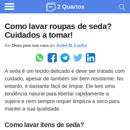
2 Quartos
A
r
Como lavar roupas de seda?
q
Cuidados a tomar!
u
Em
Dicas para sua casa
por
André M. Coelho
i
t
e
A seda é um tecido delicado e deve ser tratado com
t
cuidado, apesar de também ser bem resistente. No
u
entanto, é bastante fácil de limpar. Ele tem uma
r
tendência natural para libertar rapidamente a
a
sujeira e nem sempre requer limpeza a seco para
manter a sua qualidade.
C
o
Como lavar itens de seda?
m