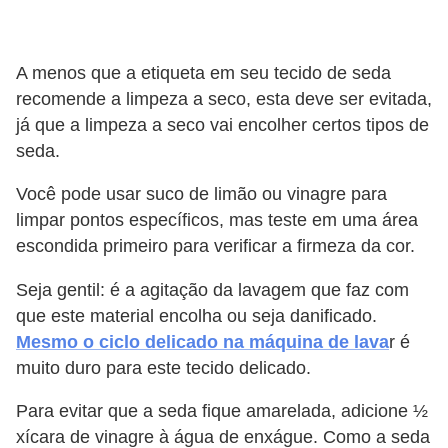
í
l
A menos que a etiqueta em seu tecido de seda
i
recomende a limpeza a seco, esta deve ser evitada,
o
já que a limpeza a seco vai encolher certos tipos de
s
seda.
S
Você pode usar suco de limão ou vinagre para
í
limpar pontos específicos, mas teste em uma área
n
escondida primeiro para verificar a firmeza da cor.
d
Seja gentil: é a agitação da lavagem que faz com
i
que este material encolha ou seja danificado.
c
Mesmo o ciclo delicado na máquina de lava
r é
o
muito duro para este tecido delicado.
e
Para evitar que a seda fique amarelada, adicione ½
c
xícara de vinagre à água de enxágue. Como a seda
o