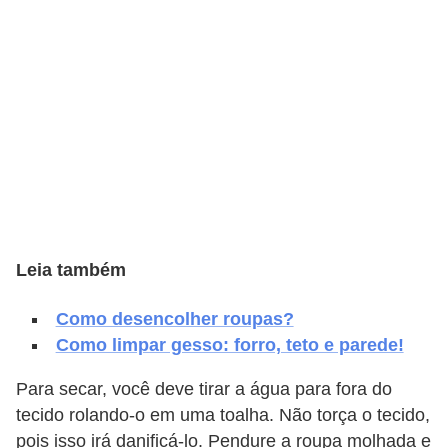
v
e
l
C
o
n
s
t
Leia também
r
u
Como desencolher roupas?
i
Como limpar gesso: forro, teto e parede!
r
Para secar, você deve tirar a água para fora do
e
tecido rolando-o em uma toalha. Não torça o tecido,
r
pois isso irá danificá-lo. Pendure a roupa molhada e