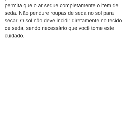
e
permita que o ar seque completamente o item de
f
seda. Não pendure roupas de seda no sol para
o
secar. O sol não deve incidir diretamente no tecido
de seda, sendo necessário que você tome este
r
cuidado.
m
a
r
D
e
c
o
r
a
ç
ã