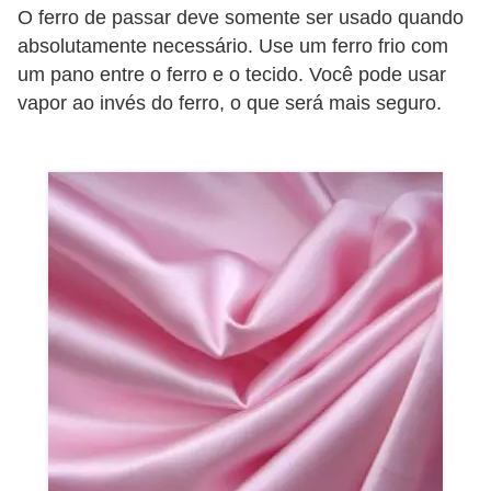
O ferro de passar deve somente ser usado quando
o
absolutamente necessário. Use um ferro frio com
D
um pano entre o ferro e o tecido. Você pode usar
i
vapor ao invés do ferro, o que será mais seguro.
c
a
s
p
a
r
a
s
u
a
c