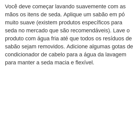
Você deve começar lavando suavemente com as
p
mãos os itens de seda. Aplique um sabão em pó
r
muito suave (existem produtos específicos para
a
seda no mercado que são recomendáveis). Lave o
r
produto com água fria até que todos os resíduos de
o
sabão sejam removidos. Adicione algumas gotas de
u
condicionador de cabelo para a água da lavagem
para manter a seda macia e flexível.
a
l
u
g
a
r
i
m
ó