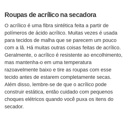
v
Roupas de acrílico na secadora
e
l
O acrílico é uma fibra sintética feita a partir de
polímeros de ácido acrílico. Muitas vezes é usada
C
para tecidos de malha que se parecem um pouco
o
com a lã. Há muitas outras coisas feitas de acrílico.
n
Geralmente, o acrílico é resistente ao encolhimento,
s
mas mantenha-o em uma temperatura
t
razoavelmente baixo e tire as roupas com esse
tecido antes de estarem completamente secas.
r
Além disso, lembre-se de que o acrílico pode
u
construir estática, então cuidado com pequenos
i
choques elétricos quando você puxa os itens do
r
secador.
e
r