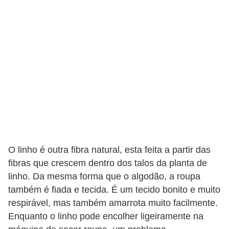
a
s
a
M
ó
v
e
i
s
e
O linho é outra fibra natural, esta feita a partir das
u
fibras que crescem dentro dos talos da planta de
t
linho. Da mesma forma que o algodão, a roupa
também é fiada e tecida. É um tecido bonito e muito
e
respirável, mas também amarrota muito facilmente.
n
Enquanto o linho pode encolher ligeiramente na
s