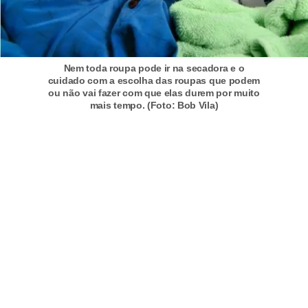
n
d
o
Nem toda roupa pode ir na secadora e o
m
cuidado com a escolha das roupas que podem
ou não vai fazer com que elas durem por muito
í
mais tempo. (Foto: Bob Vila)
n
i
o
s