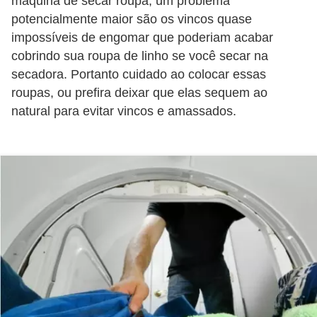
máquina de secar roupa, um problema
í
potencialmente maior são os vincos quase
l
impossíveis de engomar que poderiam acabar
i
cobrindo sua roupa de linho se você secar na
o
secadora. Portanto cuidado ao colocar essas
roupas, ou prefira deixar que elas sequem ao
s
natural para evitar vincos e amassados.
S
í
n
d
i
c
o
e
c
o