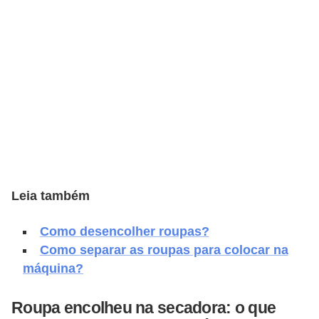
e
f
o
r
m
a
r
D
e
Leia também
c
o
Como desencolher roupas?
r
Como separar as roupas para colocar na
máquina?
a
ç
Roupa encolheu na secadora: o que
ã