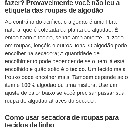
fazer? Provavelmente você não leu a
o
etiqueta das roupas de algodão
D
Ao contrário do acrílico, o algodão é uma fibra
i
natural que é coletada da planta de algodão. É
c
então fiado e tecido, sendo amplamente utilizado
a
em roupas, lençóis e outros itens. O algodão pode
encolher na secadora; A quantidade de
s
encolhimento pode depender de se o item já está
p
encolhido e quão solto é o tecido. Um tecido mais
a
frouxo pode encolher mais. Também depende se o
r
item é 100% algodão ou uma mistura. Use um
a
ajuste de calor baixo se você precisar passar sua
s
roupa de algodão através do secador.
u
Como usar secadora de roupas para
a
tecidos de linho
c