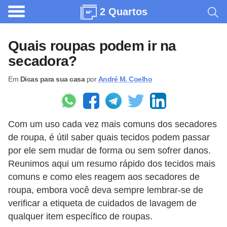
2 Quartos
A
r
Quais roupas podem ir na
q
secadora?
u
Em
Dicas para sua casa
por
André M. Coelho
i
t
e
Com um uso cada vez mais comuns dos secadores
t
de roupa, é útil saber quais tecidos podem passar
u
por ele sem mudar de forma ou sem sofrer danos.
r
Reunimos aqui um resumo rápido dos tecidos mais
a
comuns e como eles reagem aos secadores de
roupa, embora você deva sempre lembrar-se de
C
verificar a etiqueta de cuidados de lavagem de
o
qualquer item específico de roupas.
m