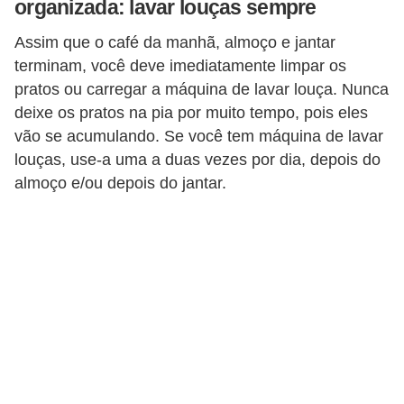
organizada: lavar louças sempre
n
Assim que o café da manhã, almoço e jantar
d
terminam, você deve imediatamente limpar os
o
pratos ou carregar a máquina de lavar louça. Nunca
m
deixe os pratos na pia por muito tempo, pois eles
í
vão se acumulando. Se você tem máquina de lavar
n
louças, use-a uma a duas vezes por dia, depois do
almoço e/ou depois do jantar.
i
o
s