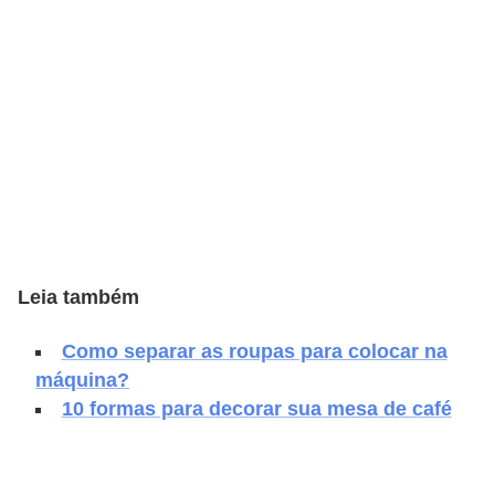
v
e
l
C
o
n
s
t
Leia também
r
u
Como separar as roupas para colocar na
i
máquina?
r
10 formas para decorar sua mesa de café
e
r