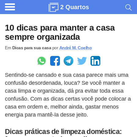
2 Quartos
A
r
10 dicas para manter a casa
q
sempre organizada
u
Em
Dicas para sua casa
por
André M. Coelho
i
t
e
Sentindo-se cansado e sua casa parece mais uma
t
confusão desordenada, louca? Se você manter a
u
casa limpa e organizada, dá pra evitar toda essa
r
confusão. Com as dicas certas você pode colocar a
a
casa em ordem e, melhor ainda, gastar menos
energia para mantê-la desse jeito.
C
o
Dicas práticas de limpeza doméstica:
m