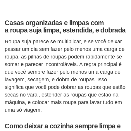
í
l
i
Casas organizadas e limpas com
a roupa suja limpa, estendida, e dobrada
o
s
Roupa suja parece se multiplicar, e se você deixar
passar um dia sem fazer pelo menos uma carga de
S
roupa, as pilhas de roupas podem rapidamente se
í
somar e parecer incontroláveis. A regra principal é
n
que você sempre fazer pelo menos uma carga de
d
lavagem, secagem, e dobra de roupas. Isso
i
significa que você pode dobrar as roupas que estão
c
secas no varal, estender as roupas que estão na
máquina, e colocar mais roupa para lavar tudo em
o
uma só viagem.
e
c
Como deixar a cozinha sempre limpa e
o