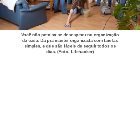
a
s
a
M
Você não precisa se desesperar na organização
da casa. Dá pra manter organizada com tarefas
ó
simples, e que são fáceis de seguir todos os
v
dias. (Foto: Lifehacker)
e
i
s
e
u
t
e
n
s