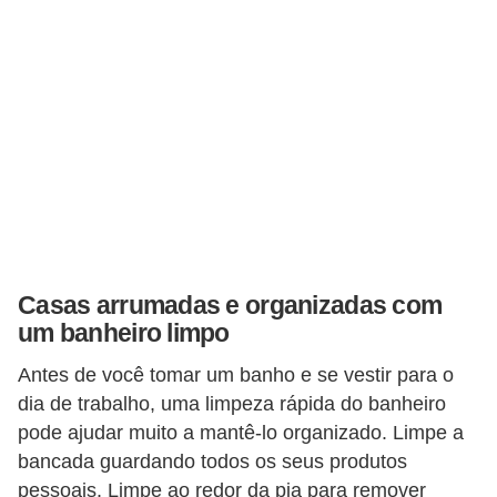
e
f
o
r
m
a
r
D
e
Casas arrumadas e organizadas com
c
um banheiro limpo
o
Antes de você tomar um banho e se vestir para o
r
dia de trabalho, uma limpeza rápida do banheiro
a
pode ajudar muito a mantê-lo organizado. Limpe a
ç
bancada guardando todos os seus produtos
ã
pessoais. Limpe ao redor da pia para remover