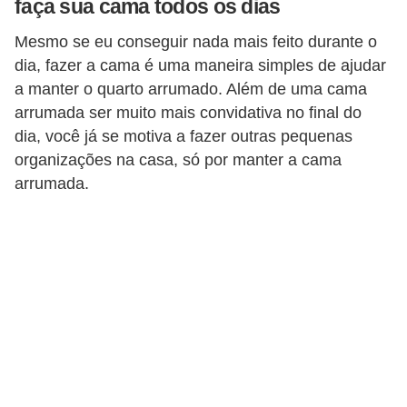
faça sua cama todos os dias
p
Mesmo se eu conseguir nada mais feito durante o
r
dia, fazer a cama é uma maneira simples de ajudar
a
a manter o quarto arrumado. Além de uma cama
r
arrumada ser muito mais convidativa no final do
o
dia, você já se motiva a fazer outras pequenas
u
organizações na casa, só por manter a cama
arrumada.
a
l
u
g
a
r
i
m
ó