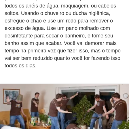
o
todos os anéis de água, maquiagem, ou cabelos
soltos. Usando o chuveiro ou ducha higiênica,
D
esfregue o chão e use um rodo para remover o
i
excesso de água. Use um pano molhado com
c
desinfetante para secar o banheiro, e tome seu
a
banho assim que acabar. Você vai demorar mais
tempo na primeira vez que fizer isso, mas o tempo
s
vai ser bem reduzido quanto você for fazendo isso
p
todos os dias.
a
r
a
s
u
a
c