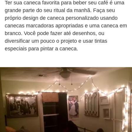
Ter sua caneca favorita para beber seu café é uma
o
grande parte do seu ritual da manhã. Faça seu
D
próprio design de caneca personalizado usando
canecas marcadoras apropriadas e uma caneca em
i
branco. Você pode fazer até desenhos, ou
c
diversificar um pouco o projeto e usar tintas
a
especiais para pintar a caneca.
s
p
a
r
a
s
u
a
c