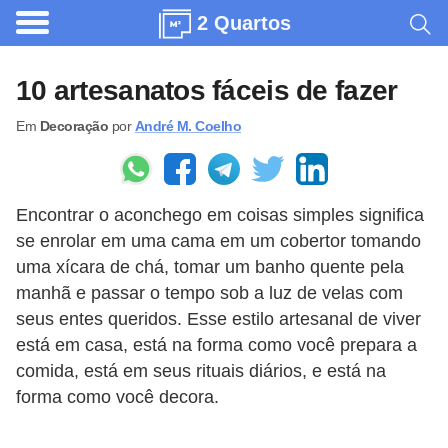
2 Quartos
A
r
10 artesanatos fáceis de fazer
q
Em
Decoração
por
André M. Coelho
u
i
t
Encontrar o aconchego em coisas simples significa
e
se enrolar em uma cama em um cobertor tomando
t
uma xícara de chá, tomar um banho quente pela
u
manhã e passar o tempo sob a luz de velas com
r
seus entes queridos. Esse estilo artesanal de viver
a
está em casa, está na forma como você prepara a
comida, está em seus rituais diários, e está na
C
forma como você decora.
o
m