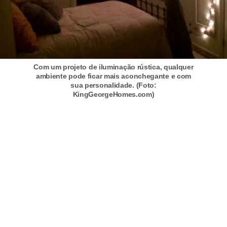
a
s
a
M
ó
Com um projeto de iluminação rústica, qualquer
ambiente pode ficar mais aconchegante e com
v
sua personalidade. (Foto:
KingGeorgeHomes.com)
e
i
s
e
u
t
e
n
s