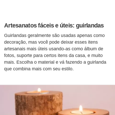
í
l
i
Artesanatos fáceis e úteis: guirlandas
o
s
Guirlandas geralmente são usadas apenas como
decoração, mas você pode deixar esses itens
S
artesanais mais úteis usando-as como álbum de
í
fotos, suporte para certos itens da casa, e muito
n
mais. Escolha o material e vá fazendo a guirlanda
d
que combina mais com seu estilo.
i
c
o
e
c
o