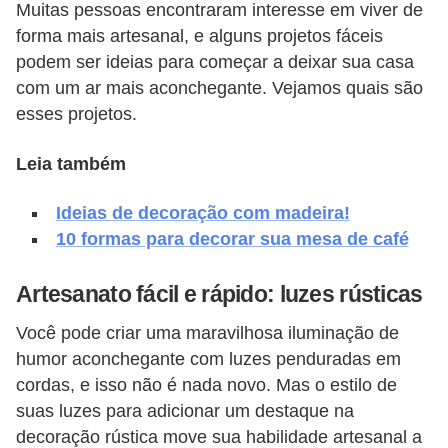
Muitas pessoas encontraram interesse em viver de
v
forma mais artesanal, e alguns projetos fáceis
e
podem ser ideias para começar a deixar sua casa
l
com um ar mais aconchegante. Vejamos quais são
esses projetos.
C
o
Leia também
n
Ideias de decoração com madeira!
s
10 formas para decorar sua mesa de café
t
r
Artesanato fácil e rápido: luzes rústicas
u
Você pode criar uma maravilhosa iluminação de
i
humor aconchegante com luzes penduradas em
r
cordas, e isso não é nada novo. Mas o estilo de
e
suas luzes para adicionar um destaque na
r
decoração rústica move sua habilidade artesanal a