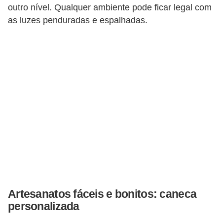
e
outro nível. Qualquer ambiente pode ficar legal com
f
as luzes penduradas e espalhadas.
o
r
m
a
r
D
e
c
o
r
a
Artesanatos fáceis e bonitos: caneca
ç
personalizada
ã