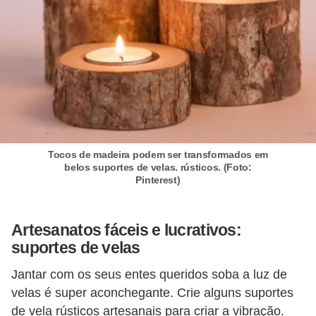
n
d
o
m
í
n
i
Tocos de madeira podem ser transformados em
o
belos suportes de velas. rústicos. (Foto:
Pinterest)
s
Artesanatos fáceis e lucrativos:
suportes de velas
Jantar com os seus entes queridos soba a luz de
velas é super aconchegante. Crie alguns suportes
de vela rústicos artesanais para criar a vibração.