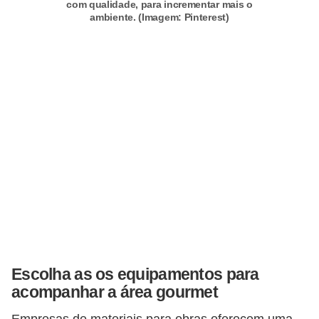
com qualidade, para incrementar mais o
í
ambiente. (Imagem: Pinterest)
l
i
o
s
S
í
n
d
i
c
o
Escolha as os equipamentos para
e
acompanhar a área gourmet
c
o