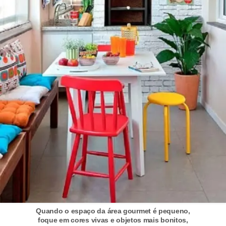
a
s
a
M
ó
v
e
i
s
e
u
t
e
n
Quando o espaço da área gourmet é pequeno,
s
foque em cores vivas e objetos mais bonitos,