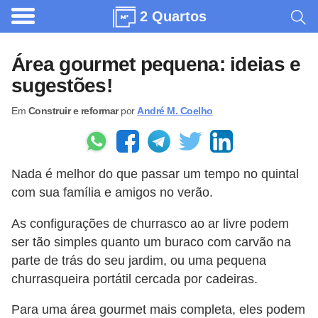
2 Quartos
A
r
Área gourmet pequena: ideias e
q
sugestões!
u
Em
Construir e reformar
por
André M. Coelho
i
t
e
Nada é melhor do que passar um tempo no quintal
t
com sua família e amigos no verão.
u
r
As configurações de churrasco ao ar livre podem
ser tão simples quanto um buraco com carvão na
a
parte de trás do seu jardim, ou uma pequena
C
churrasqueira portátil cercada por cadeiras.
o
Para uma área gourmet mais completa, eles podem
m