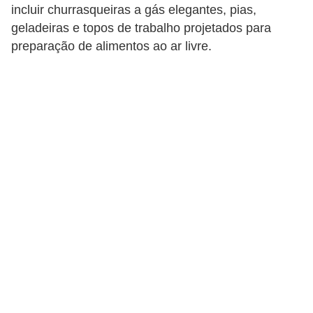
incluir churrasqueiras a gás elegantes, pias,
p
geladeiras e topos de trabalho projetados para
r
preparação de alimentos ao ar livre.
a
r
o
u
a
l
u
g
a
r
i
m
ó