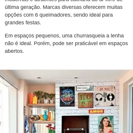
o
última geração. Marcas diversas oferecem muitas
opções com 6 queimadores, sendo ideal para
D
grandes festas.
i
c
Em espaços pequenos, uma churrasqueia a lenha
não é ideal. Porém, pode ser praticável em espaços
a
abertos.
s
p
a
r
a
s
u
a
c