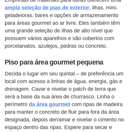
Empresas de materiais para obras oferecem uma
n
ampla seleção de pias de exterior
, ilhas, mini-
geladeioras, bares e opções de armazenamento
d
para áreas gourmet ao ar livre. Eles também têm
o
uma grande seleção de ilhas de alto nível que
m
possuem vários aparelhos e são cobertos com
í
porcelanatos, azulejos, pedras ou concreto.
n
i
Piso para área gourmet pequena
o
Decida o lugar em seu quintal – de preferência um
s
local com acesso a linhas de água, energia, gás e
drenagem. Cavar e nivelar o patch de terra que
será a base da sua área de churrasco. Linha o
perímetro
da área gourmet
com ripas de madeira
para manter o concreto de fluir para fora da área
designada, depois derramar e nivelar o cimento no
espaço dentro das ripas. Espere para secar e