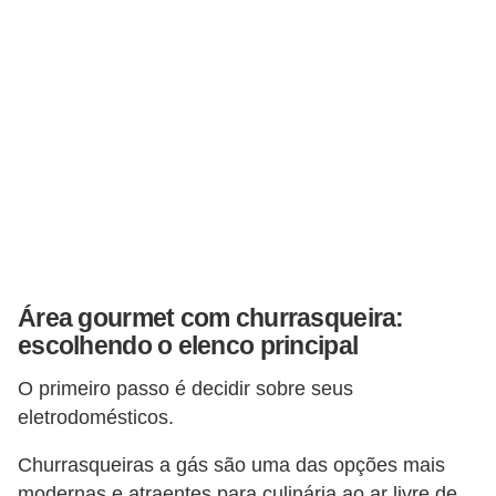
e
f
o
r
m
a
r
D
e
Área gourmet com churrasqueira:
c
escolhendo o elenco principal
o
r
O primeiro passo é decidir sobre seus
eletrodomésticos.
a
ç
Churrasqueiras a gás são uma das opções mais
ã
modernas e atraentes para culinária ao ar livre de