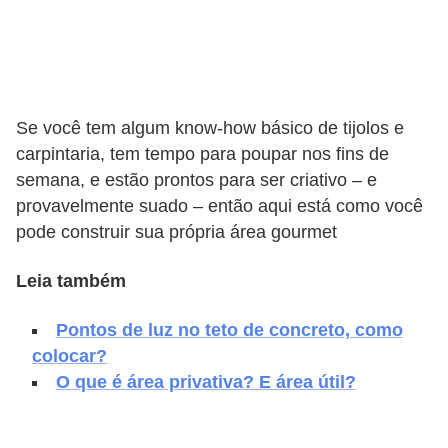
v
e
l
C
Se você tem algum know-how básico de tijolos e
carpintaria, tem tempo para poupar nos fins de
o
semana, e estão prontos para ser criativo – e
n
provavelmente suado – então aqui está como você
s
pode construir sua própria área gourmet
t
r
Leia também
u
Pontos de luz no teto de concreto, como
i
colocar?
r
O que é área privativa? E área útil?
e
r