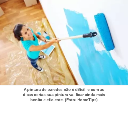
a
s
a
M
ó
v
e
i
s
e
u
A pintura de paredes não é difícil, e com as
dicas certas sua pintura vai ficar ainda mais
t
bonita e eficiente. (Foto: HomeTips)
e
n
s