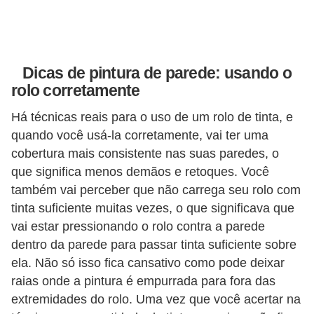
v
e
l
Dicas de pintura de parede: usando o
C
rolo corretamente
o
Há técnicas reais para o uso de um rolo de tinta, e
n
quando você usá-la corretamente, vai ter uma
s
cobertura mais consistente nas suas paredes, o
que significa menos demãos e retoques. Você
t
também vai perceber que não carrega seu rolo com
r
tinta suficiente muitas vezes, o que significava que
u
vai estar pressionando o rolo contra a parede
i
dentro da parede para passar tinta suficiente sobre
r
ela. Não só isso fica cansativo como pode deixar
e
raias onde a pintura é empurrada para fora das
r
extremidades do rolo. Uma vez que você acertar na