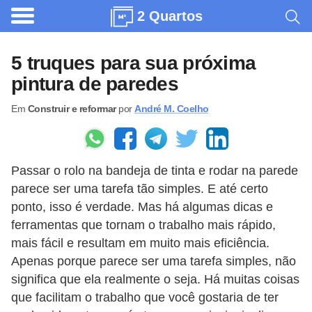
2 Quartos
A
r
5 truques para sua próxima
q
pintura de paredes
u
Em
Construir e reformar
por
André M. Coelho
i
t
e
Passar o rolo na bandeja de tinta e rodar na parede
t
parece ser uma tarefa tão simples. E até certo
u
ponto, isso é verdade. Mas há algumas dicas e
r
ferramentas que tornam o trabalho mais rápido,
a
mais fácil e resultam em muito mais eficiência.
Apenas porque parece ser uma tarefa simples, não
C
significa que ela realmente o seja. Há muitas coisas
o
que facilitam o trabalho que você gostaria de ter
m