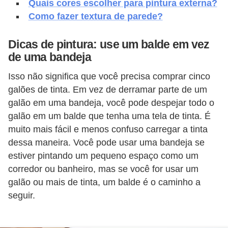
Quais cores escolher para pintura externa?
o
Como fazer textura de parede?
D
Dicas de pintura: use um balde em vez
i
de uma bandeja
c
a
Isso não significa que você precisa comprar cinco
galões de tinta. Em vez de derramar parte de um
s
galão em uma bandeja, você pode despejar todo o
p
galão em um balde que tenha uma tela de tinta. É
a
muito mais fácil e menos confuso carregar a tinta
r
dessa maneira. Você pode usar uma bandeja se
a
estiver pintando um pequeno espaço como um
s
corredor ou banheiro, mas se você for usar um
galão ou mais de tinta, um balde é o caminho a
u
seguir.
a
c