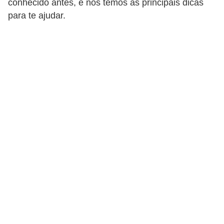
conhecido antes, e nós temos as principais dicas
p
para te ajudar.
r
a
r
o
u
a
l
u
g
a
r
i
m
ó