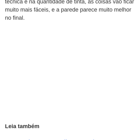
técnica e na quantidade de tinta, as coisas vão ficar
e
muito mais fáceis, e a parede parece muito melhor
f
no final.
o
r
m
a
r
D
e
c
o
r
a
Leia também
ç
ã