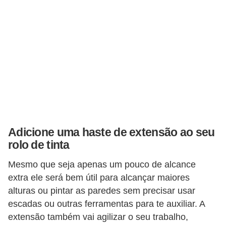
í
l
i
o
s
S
í
n
Adicione uma haste de extensão ao seu
d
rolo de tinta
i
c
Mesmo que seja apenas um pouco de alcance
extra ele será bem útil para alcançar maiores
o
alturas ou pintar as paredes sem precisar usar
e
escadas ou outras ferramentas para te auxiliar. A
c
extensão também vai agilizar o seu trabalho,
o