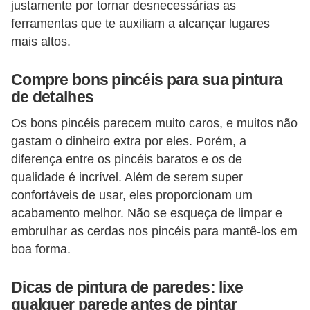
justamente por tornar desnecessárias as
n
ferramentas que te auxiliam a alcançar lugares
d
mais altos.
o
Compre bons pincéis para sua pintura
m
de detalhes
í
n
Os bons pincéis parecem muito caros, e muitos não
gastam o dinheiro extra por eles. Porém, a
i
diferença entre os pincéis baratos e os de
o
qualidade é incrível. Além de serem super
s
confortáveis ​​de usar, eles proporcionam um
acabamento melhor. Não se esqueça de limpar e
embrulhar as cerdas nos pincéis para mantê-los em
boa forma.
Dicas de pintura de paredes: lixe
qualquer parede antes de pintar