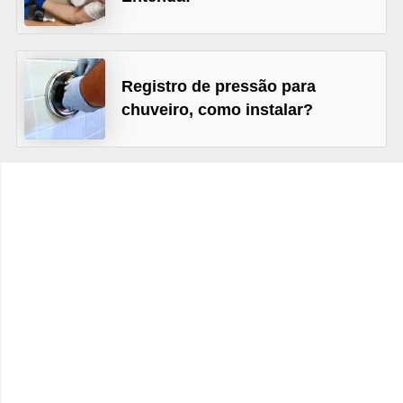
e
f
o
Registro de pressão para
r
chuveiro, como instalar?
m
a
r
D
e
c
o
r
a
ç
ã