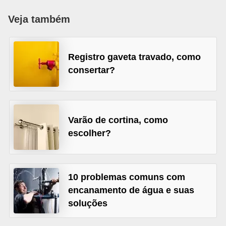
p
Veja também
r
a
Registro gaveta travado, como
r
consertar?
o
u
a
l
Varão de cortina, como
u
escolher?
g
a
10 problemas comuns com
r
encanamento de água e suas
i
soluções
m
ó