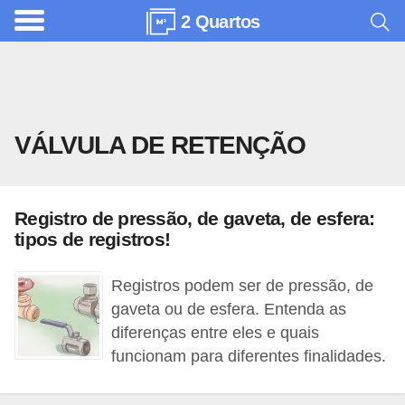
2 Quartos
A
r
q
u
VÁLVULA DE RETENÇÃO
i
t
e
Registro de pressão, de gaveta, de esfera:
t
tipos de registros!
u
r
Registros podem ser de pressão, de
a
gaveta ou de esfera. Entenda as
diferenças entre eles e quais
C
funcionam para diferentes finalidades.
o
m