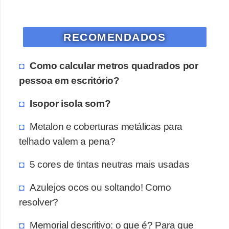
o
D
RECOMENDADOS
i
c
Como calcular metros quadrados por
a
pessoa em escritório?
s
Isopor isola som?
p
a
Metalon e coberturas metálicas para
r
telhado valem a pena?
a
5 cores de tintas neutras mais usadas
s
u
Azulejos ocos ou soltando! Como
a
resolver?
c
Memorial descritivo: o que é? Para que