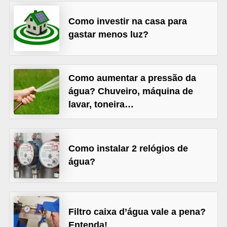
v
Como investir na casa para
e
gastar menos luz?
l
C
Como aumentar a pressão da
o
água? Chuveiro, máquina de
n
lavar, toneira…
s
t
r
Como instalar 2 relógios de
u
água?
i
r
e
Filtro caixa d’água vale a pena?
r
Entenda!