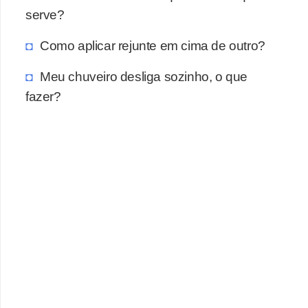
a
serve?
s
a
Como aplicar rejunte em cima de outro?
M
Meu chuveiro desliga sozinho, o que
ó
fazer?
v
e
i
s
e
u
t
e
n
s