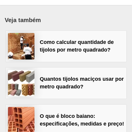
p
r
Veja também
a
r
Como calcular quantidade de
o
tijolos por metro quadrado?
u
a
l
u
Quantos tijolos maciços usar por
g
metro quadrado?
a
r
i
O que é bloco baiano:
m
especificações, medidas e preço!
ó