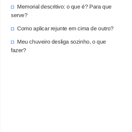
a
Memorial descritivo: o que é? Para que
s
serve?
a
Como aplicar rejunte em cima de outro?
M
ó
Meu chuveiro desliga sozinho, o que
v
fazer?
e
i
s
e
u
t
e
n
s