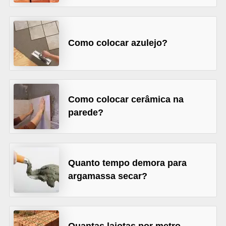
v
e
Como colocar azulejo?
l
C
o
n
Como colocar cerâmica na
s
parede?
t
r
u
Quanto tempo demora para
i
argamassa secar?
r
e
r