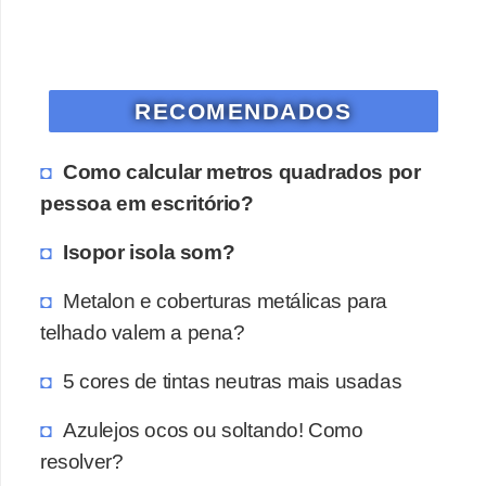
o
D
i
RECOMENDADOS
c
a
Como calcular metros quadrados por
s
pessoa em escritório?
p
Isopor isola som?
a
r
Metalon e coberturas metálicas para
a
telhado valem a pena?
s
5 cores de tintas neutras mais usadas
u
a
Azulejos ocos ou soltando! Como
c
resolver?