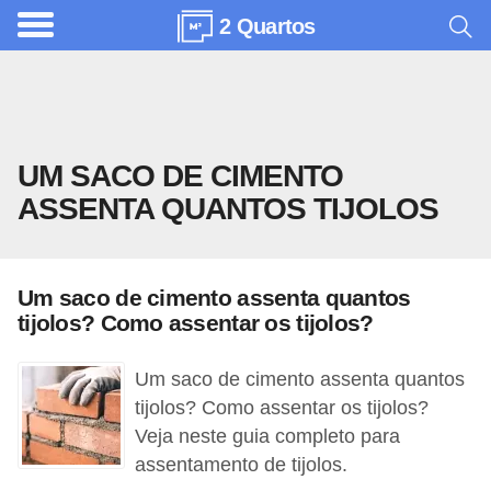
2 Quartos
A
r
q
u
UM SACO DE CIMENTO
i
ASSENTA QUANTOS TIJOLOS
t
e
t
Um saco de cimento assenta quantos
u
tijolos? Como assentar os tijolos?
r
a
Um saco de cimento assenta quantos
tijolos? Como assentar os tijolos?
C
Veja neste guia completo para
o
assentamento de tijolos.
m