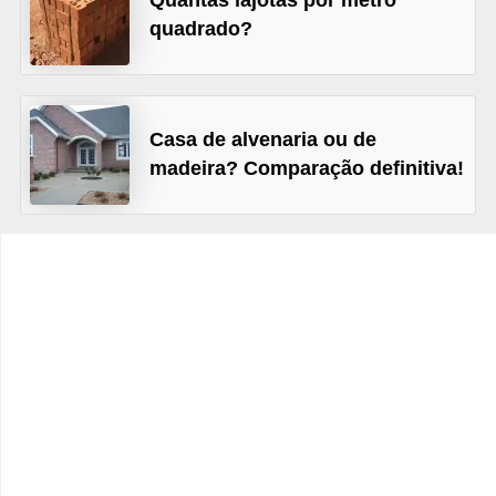
Quantas lajotas por metro
e
quadrado?
f
o
r
Casa de alvenaria ou de
m
madeira? Comparação definitiva!
a
r
D
e
c
o
r
a
ç
ã