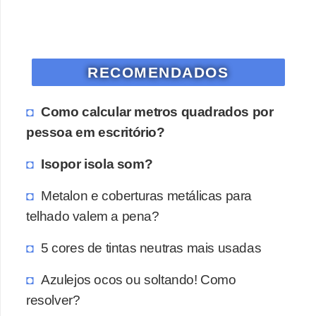
o
D
i
RECOMENDADOS
c
a
Como calcular metros quadrados por
s
pessoa em escritório?
p
Isopor isola som?
a
r
Metalon e coberturas metálicas para
a
telhado valem a pena?
s
5 cores de tintas neutras mais usadas
u
a
Azulejos ocos ou soltando! Como
c
resolver?