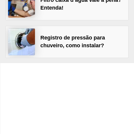
Filtro caixa d’água vale a pena?
e
Entenda!
f
o
r
Registro de pressão para
m
chuveiro, como instalar?
a
r
D
e
c
o
r
a
ç
ã