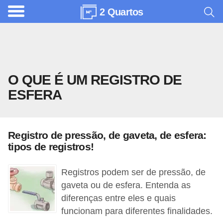
2 Quartos
A
r
q
u
O QUE É UM REGISTRO DE
i
ESFERA
t
e
t
Registro de pressão, de gaveta, de esfera:
u
tipos de registros!
r
a
Registros podem ser de pressão, de
gaveta ou de esfera. Entenda as
C
diferenças entre eles e quais
o
funcionam para diferentes finalidades.
m