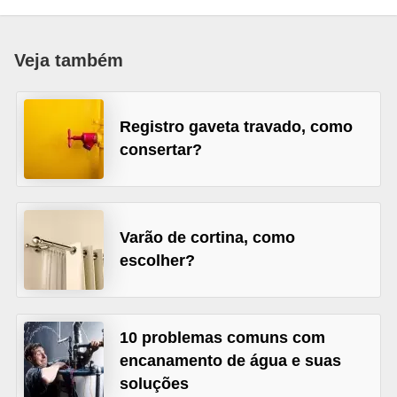
p
r
Veja também
a
r
Registro gaveta travado, como
o
consertar?
u
a
l
u
Varão de cortina, como
g
escolher?
a
r
10 problemas comuns com
i
encanamento de água e suas
m
soluções
ó