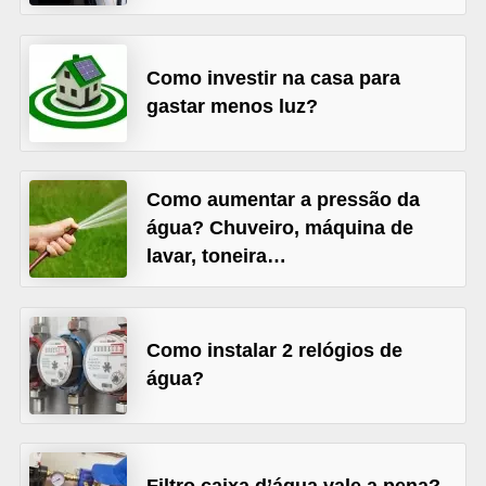
v
e
Como investir na casa para
l
gastar menos luz?
C
o
Como aumentar a pressão da
n
água? Chuveiro, máquina de
s
lavar, toneira…
t
r
u
Como instalar 2 relógios de
i
água?
r
e
r