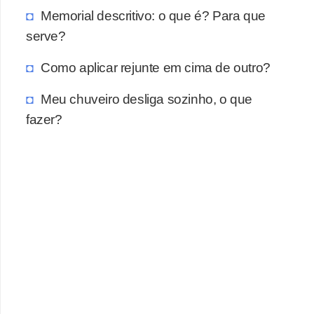
a
Memorial descritivo: o que é? Para que
s
serve?
a
Como aplicar rejunte em cima de outro?
M
ó
Meu chuveiro desliga sozinho, o que
v
fazer?
e
i
s
e
u
t
e
n
s