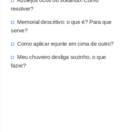
Azulejos ocos ou soltando! Como
a
resolver?
s
a
Memorial descritivo: o que é? Para que
M
serve?
ó
Como aplicar rejunte em cima de outro?
v
e
Meu chuveiro desliga sozinho, o que
fazer?
i
s
e
u
t
e
n
s