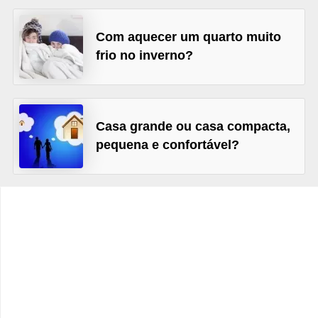
e
f
Com aquecer um quarto muito
o
frio no inverno?
r
m
a
Casa grande ou casa compacta,
r
pequena e confortável?
D
e
c
o
r
a
ç
ã