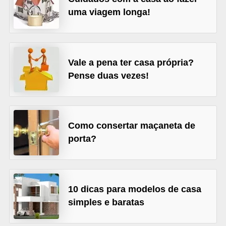
uma viagem longa!
v
e
l
Vale a pena ter casa própria?
C
Pense duas vezes!
o
n
s
t
Como consertar maçaneta de
porta?
r
u
i
r
10 dicas para modelos de casa
e
simples e baratas
r