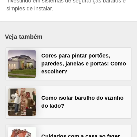
investindo em sistemas de seguranças baratos e
p
simples de instalar.
r
a
r
Veja também
o
u
Cores para pintar portões,
a
paredes, janelas e portas! Como
l
escolher?
u
g
Como isolar barulho do vizinho
a
do lado?
r
i
m
ó
Cuidados com a casa ao fazer