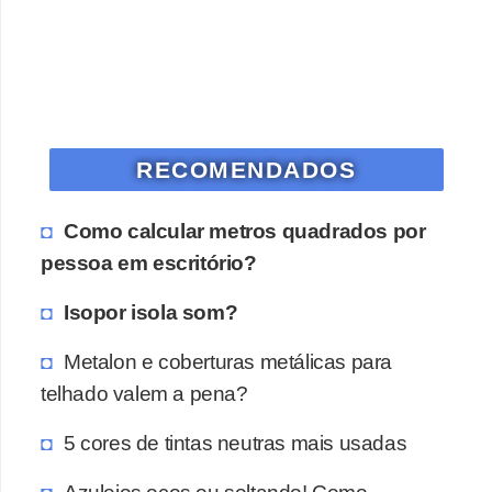
o
D
i
c
a
RECOMENDADOS
s
Como calcular metros quadrados por
p
pessoa em escritório?
a
r
Isopor isola som?
a
Metalon e coberturas metálicas para
s
telhado valem a pena?
u
a
5 cores de tintas neutras mais usadas
c