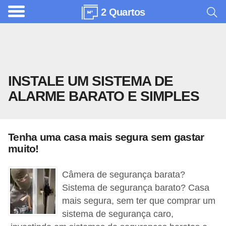
2 Quartos
A
r
q
u
INSTALE UM SISTEMA DE
i
ALARME BARATO E SIMPLES
t
e
t
Tenha uma casa mais segura sem gastar
u
muito!
r
a
Câmera de segurança barata?
Sistema de segurança barato? Casa
C
mais segura, sem ter que comprar um
o
sistema de segurança caro,
m