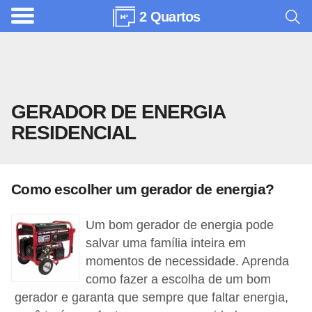
2 Quartos
A
r
q
u
GERADOR DE ENERGIA
i
RESIDENCIAL
t
e
t
Como escolher um gerador de energia?
u
r
Um bom gerador de energia pode
a
salvar uma família inteira em
momentos de necessidade. Aprenda
C
como fazer a escolha de um bom
o
gerador e garanta que sempre que faltar energia,
m