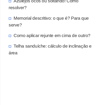
a
Azulejos ocos ou soltando! Como
resolver?
s
a
Memorial descritivo: o que é? Para que
M
serve?
ó
Como aplicar rejunte em cima de outro?
v
e
Telha sanduíche: cálculo de inclinação e
i
área
s
e
u
t
e
n
s