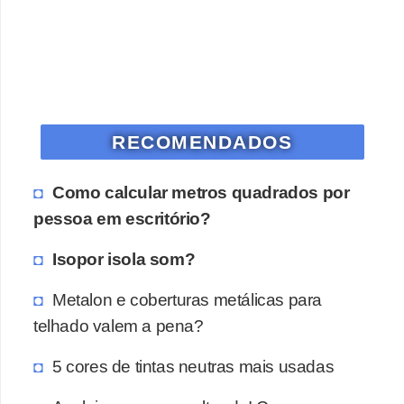
o
D
i
c
a
RECOMENDADOS
s
p
Como calcular metros quadrados por
a
pessoa em escritório?
r
Isopor isola som?
a
s
Metalon e coberturas metálicas para
u
telhado valem a pena?
a
5 cores de tintas neutras mais usadas
c