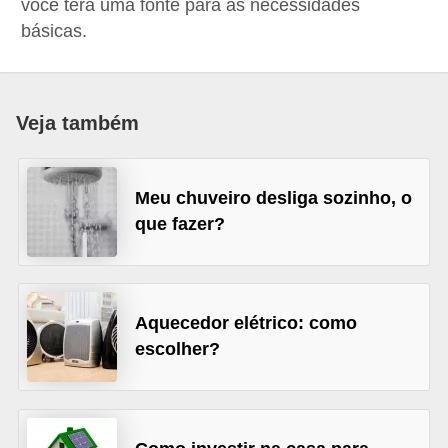
você terá uma fonte para as necessidades
p
básicas.
r
a
r
Veja também
o
u
Meu chuveiro desliga sozinho, o
a
que fazer?
l
u
g
Aquecedor elétrico: como
a
escolher?
r
i
m
ó