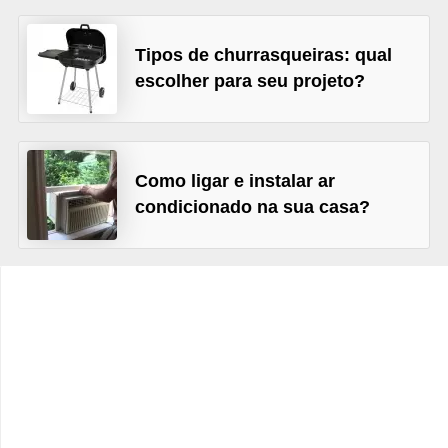
e
f
Tipos de churrasqueiras: qual
o
escolher para seu projeto?
r
m
a
Como ligar e instalar ar
r
condicionado na sua casa?
D
e
c
o
r
a
ç
ã