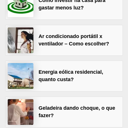
Como investir na casa para
v
gastar menos luz?
e
l
C
Ar condicionado portátil x
ventilador – Como escolher?
o
n
s
t
Energia eólica residencial,
r
quanto custa?
u
i
r
Geladeira dando choque, o que
e
fazer?
r