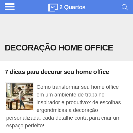
2 Quartos
A
r
q
u
DECORAÇÃO HOME OFFICE
i
t
e
7 dicas para decorar seu home office
t
u
Como transformar seu home office
r
em um ambiente de trabalho
a
inspirador e produtivo? de escolhas
ergonômicas a decoração
C
personalizada, cada detalhe conta para criar um
o
espaço perfeito!
m