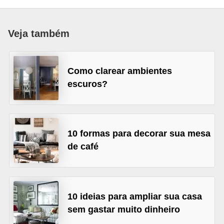
p
r
Veja também
a
r
Como clarear ambientes
o
escuros?
u
a
l
u
10 formas para decorar sua mesa
de café
g
a
r
i
10 ideias para ampliar sua casa
m
sem gastar muito dinheiro
ó