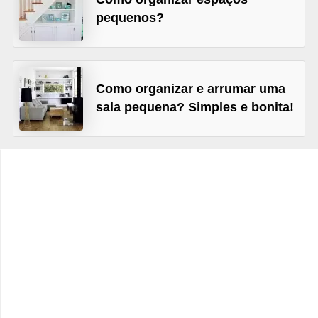
e
pequenos?
f
o
r
Como organizar e arrumar uma
m
sala pequena? Simples e bonita!
a
r
D
e
c
o
r
a
ç
ã