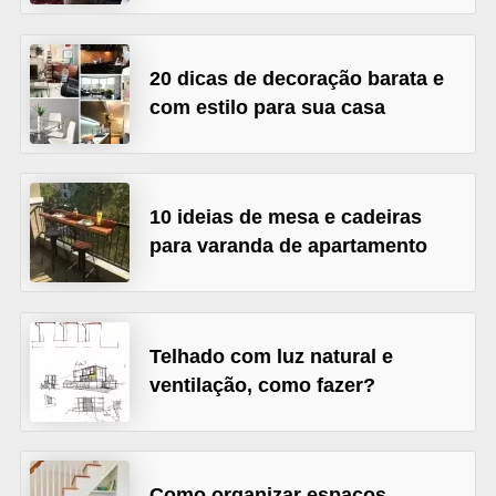
v
e
20 dicas de decoração barata e
l
com estilo para sua casa
C
o
n
10 ideias de mesa e cadeiras
s
para varanda de apartamento
t
r
u
Telhado com luz natural e
i
ventilação, como fazer?
r
e
r
Como organizar espaços