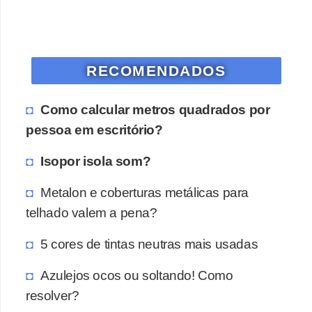
o
D
i
RECOMENDADOS
c
a
Como calcular metros quadrados por
s
pessoa em escritório?
p
Isopor isola som?
a
r
Metalon e coberturas metálicas para
a
telhado valem a pena?
s
5 cores de tintas neutras mais usadas
u
a
Azulejos ocos ou soltando! Como
c
resolver?