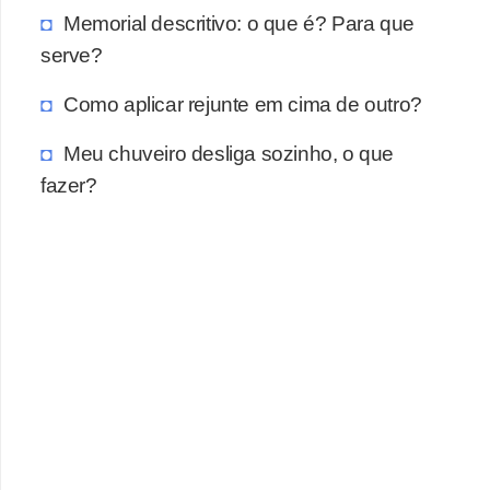
a
Memorial descritivo: o que é? Para que
s
serve?
a
Como aplicar rejunte em cima de outro?
M
ó
Meu chuveiro desliga sozinho, o que
v
fazer?
e
i
s
e
u
t
e
n
s