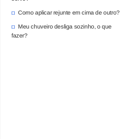
a
s
Como aplicar rejunte em cima de outro?
a
Meu chuveiro desliga sozinho, o que
M
fazer?
ó
v
e
i
s
e
u
t
e
n
s