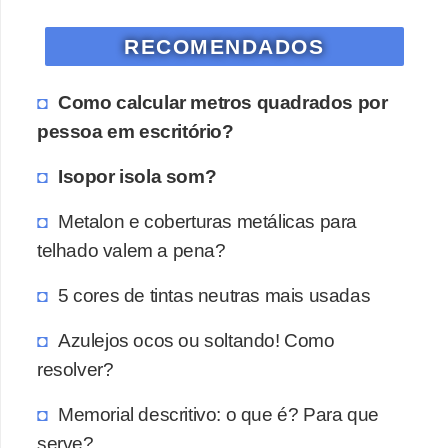
o
RECOMENDADOS
D
i
Como calcular metros quadrados por
c
pessoa em escritório?
a
Isopor isola som?
s
p
Metalon e coberturas metálicas para
a
telhado valem a pena?
r
5 cores de tintas neutras mais usadas
a
s
Azulejos ocos ou soltando! Como
u
resolver?
a
Memorial descritivo: o que é? Para que
c
serve?