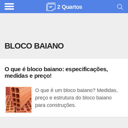
2 Quartos
A
r
q
u
BLOCO BAIANO
i
t
e
O que é bloco baiano: especificações,
t
medidas e preço!
u
r
O que é um bloco baiano? Medidas,
a
preço e estrutura do bloco baiano
para construções.
C
o
m