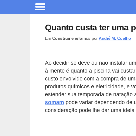
A
r
Quanto custa ter uma 
q
Em
Construir e reformar
por
André M. Coelho
u
i
t
Ao decidir se deve ou não instalar u
e
à mente é quanto a piscina vai custar
t
custo envolvido com a compra de uma 
u
produtos químicos e eletricidade, e 
estender sua temporada de natação a
r
somam
pode variar dependendo de u
a
consideração pode lhe dar uma ideia 
C
o
m