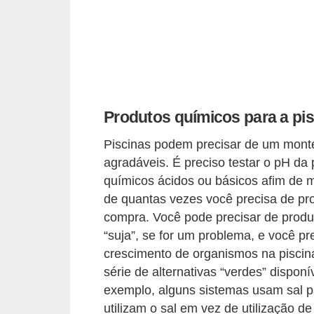
í
l
i
o
s
Produtos químicos para a pi
S
í
Piscinas podem precisar de um mont
agradáveis. É preciso testar o pH da 
n
químicos ácidos ou básicos afim de 
d
de quantas vezes você precisa de pr
i
compra. Você pode precisar de prod
c
“suja”, se for um problema, e você p
o
crescimento de organismos na piscina
e
série de alternativas “verdes” disponí
exemplo, alguns sistemas usam sal p
c
utilizam o sal em vez de utilização d
o