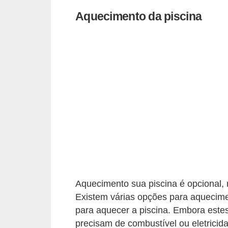
e
Aquecimento da piscina
f
o
r
m
a
r
D
e
c
o
r
Aquecimento sua piscina é opcional, m
a
Existem várias opções para aquecime
ç
para aquecer a piscina. Embora este
ã
precisam de combustível ou eletricid