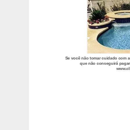
a
s
a
M
ó
v
e
Se você não tomar cuidado com a
que não conseguirá pagar
i
www.cl
s
e
u
t
e
n
s