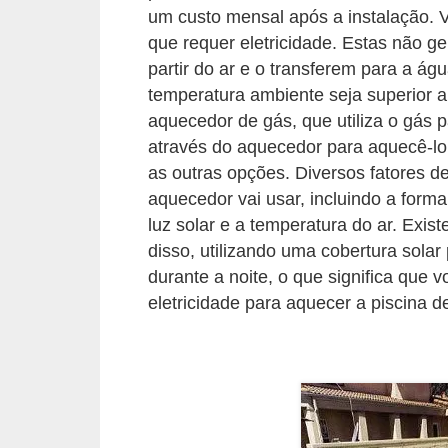
um custo mensal após a instalação.
o
que requer eletricidade. Estas não g
D
partir do ar e o transferem para a ág
i
temperatura ambiente seja superior 
c
aquecedor de gás, que utiliza o gás p
através do aquecedor para aquecê-l
a
as outras opções. Diversos fatores 
s
aquecedor vai usar, incluindo a form
p
luz solar e a temperatura do ar. Exis
a
disso, utilizando uma cobertura solar 
r
durante a noite, o que significa que
a
eletricidade para aquecer a piscina 
s
u
a
c