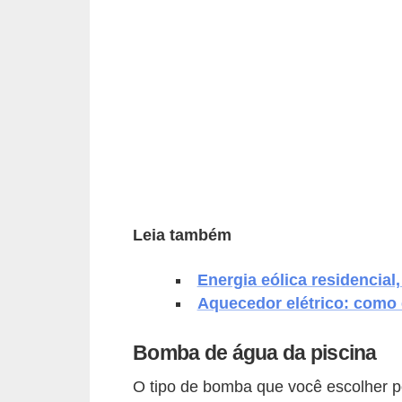
p
r
a
r
o
u
a
l
Leia também
u
g
Energia eólica residencial
a
Aquecedor elétrico: como
r
i
Bomba de água da piscina
m
O tipo de bomba que você escolher p
ó