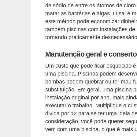
de sódio de entre os átomos de cloro
n
matar as bactérias e algas. O sal é 
d
este método pode economizar dinheiro
o
também piscinas com instalações de 
m
tornando praticamente desnecessário
í
Manutenção geral e conserto
n
i
Um custo que pode ficar esquecido é
o
uma piscina. Piscinas podem desenvo
s
bombas podem quebrar ou ter mau fun
substituição. Em geral, uma piscina 
instalação original por ano, mais ai
executar o trabalho. Multiplique o cu
divida por 12 para se ter uma ideia
consideração, você pode querer segu
vem com uma piscina, o que é mais u