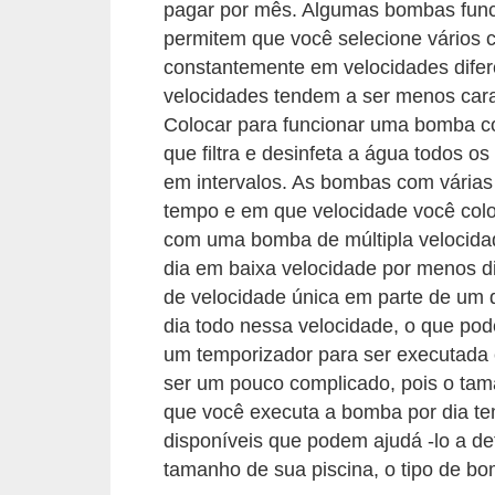
pagar por mês. Algumas bombas func
v
permitem que você selecione vários 
e
constantemente em velocidades difer
l
velocidades tendem a ser menos car
Colocar para funcionar uma bomba c
C
que filtra e desinfeta a água todos o
o
em intervalos. As bombas com várias
n
tempo e em que velocidade você colo
s
com uma bomba de múltipla velocida
dia em baixa velocidade por menos d
t
de velocidade única em parte de um 
r
dia todo nessa velocidade, o que pode
u
um temporizador para ser executada 
i
ser um pouco complicado, pois o tam
r
que você executa a bomba por dia te
e
disponíveis que podem ajudá -lo a d
tamanho de sua piscina, o tipo de b
r