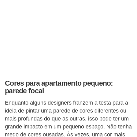
a
s
a
M
ó
v
e
i
s
Cores para apartamento pequeno:
e
parede focal
u
Enquanto alguns designers franzem a testa para a
t
ideia de pintar uma parede de cores diferentes ou
e
mais profundas do que as outras, isso pode ter um
n
grande impacto em um pequeno espaço. Não tenha
s
medo de cores ousadas. Às vezes, uma cor mais