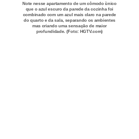
Note nesse apartamento de um cômodo ùnico
n
que o azul escuro da parede da cozinha foi
combinado com um azul mais claro na parede
d
do quarto e da sala, separando os ambientes
mas criando uma sensação de maior
o
profundidade. (Foto: HGTV.com)
m
í
n
i
o
s