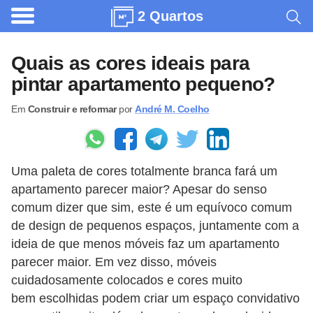
2 Quartos
A
r
Quais as cores ideais para
q
pintar apartamento pequeno?
u
Em
Construir e reformar
por
André M. Coelho
i
t
e
Uma paleta de cores totalmente branca fará um
t
apartamento parecer maior? Apesar do senso
u
comum dizer que sim, este é um equívoco comum
r
de design de pequenos espaços, juntamente com a
a
ideia de que menos móveis faz um apartamento
parecer maior. Em vez disso, móveis
C
cuidadosamente colocados e cores muito
o
bem escolhidas podem criar um espaço convidativo
m