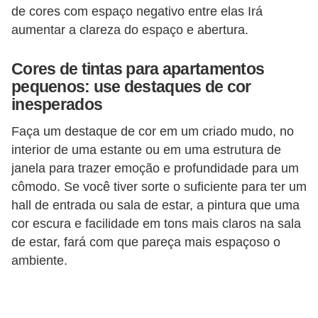
de cores com espaço negativo entre elas Irá
o
aumentar a clareza do espaço e abertura.
D
i
Cores de tintas para apartamentos
pequenos: use destaques de cor
c
inesperados
a
s
Faça um destaque de cor em um criado mudo, no
p
interior de uma estante ou em uma estrutura de
janela para trazer emoção e profundidade para um
a
cômodo. Se você tiver sorte o suficiente para ter um
r
hall de entrada ou sala de estar, a pintura que uma
a
cor escura e facilidade em tons mais claros na sala
s
de estar, fará com que pareça mais espaçoso o
u
ambiente.
a
c