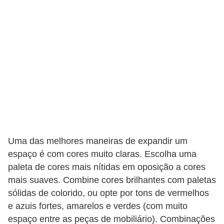
e
f
o
r
m
a
r
D
e
Uma das melhores maneiras de expandir um
c
espaço é com cores muito claras. Escolha uma
o
paleta de cores mais nítidas em oposição a cores
r
mais suaves. Combine cores brilhantes com paletas
a
sólidas de colorido, ou opte por tons de vermelhos
ç
e azuis fortes, amarelos e verdes (com muito
ã
espaço entre as peças de mobiliário). Combinações