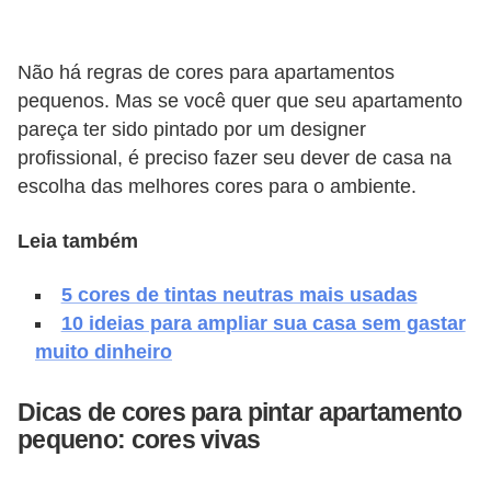
v
e
Não há regras de cores para apartamentos
l
pequenos. Mas se você quer que seu apartamento
pareça ter sido pintado por um designer
C
profissional, é preciso fazer seu dever de casa na
o
escolha das melhores cores para o ambiente.
n
s
Leia também
t
5 cores de tintas neutras mais usadas
r
10 ideias para ampliar sua casa sem gastar
u
muito dinheiro
i
r
Dicas de cores para pintar apartamento
e
pequeno: cores vivas
r