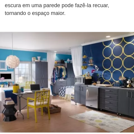
í
escura em uma parede pode fazê-la recuar,
tornando o espaço maior.
l
i
o
s
S
í
n
d
i
c
o
e
c
o