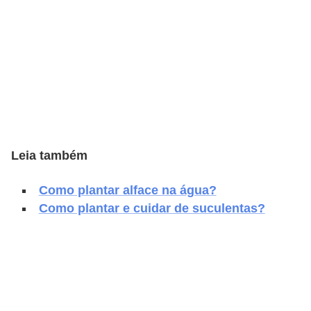
v
e
l
C
o
n
s
Leia também
t
Como plantar alface na água?
r
Como plantar e cuidar de suculentas?
u
i
r
e
r