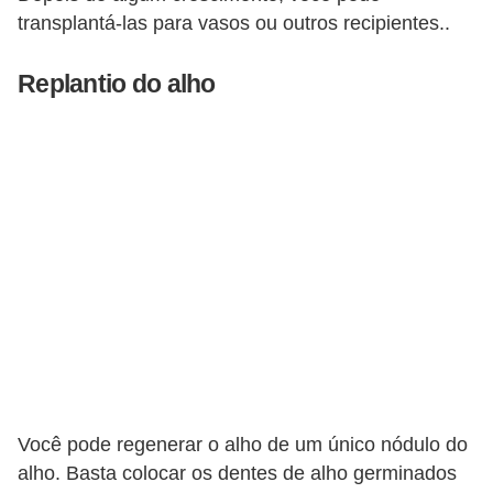
transplantá-las para vasos ou outros recipientes..
n
d
Replantio do alho
o
m
í
n
i
o
s
Você pode regenerar o alho de um único nódulo do
alho. Basta colocar os dentes de alho germinados