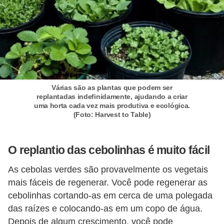
í
l
i
o
s
S
Várias são as plantas que podem ser
replantadas indefinidamente, ajudando a criar
í
uma horta cada vez mais produtiva e ecológica.
(Foto: Harvest to Table)
n
d
i
O replantio das cebolinhas é muito fácil
c
As cebolas verdes são provavelmente os vegetais
o
mais fáceis de regenerar. Você pode regenerar as
e
cebolinhas cortando-as em cerca de uma polegada
c
das raízes e colocando-as em um copo de água.
Depois de algum crescimento, você pode
o