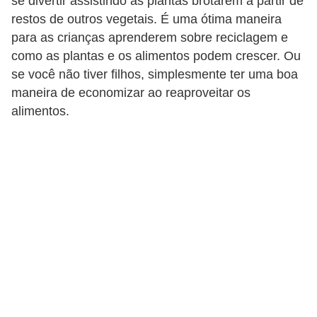
se divertir assistindo as plantas brotarem a partir de
p
restos de outros vegetais. É uma ótima maneira
para as crianças aprenderem sobre reciclagem e
r
como as plantas e os alimentos podem crescer. Ou
a
se você não tiver filhos, simplesmente ter uma boa
r
maneira de economizar ao reaproveitar os
o
alimentos.
u
a
l
u
g
a
r
i
m
ó