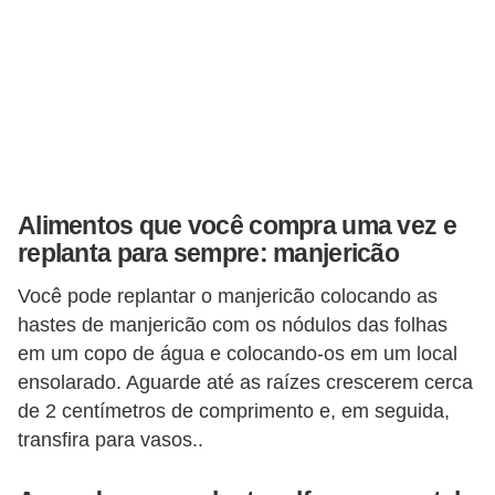
e
f
o
r
m
a
r
Alimentos que você compra uma vez e
replanta para sempre: manjericão
D
e
Você pode replantar o manjericão colocando as
c
hastes de manjericão com os nódulos das folhas
o
em um copo de água e colocando-os em um local
ensolarado. Aguarde até as raízes crescerem cerca
r
de 2 centímetros de comprimento e, em seguida,
a
transfira para vasos..
ç
ã