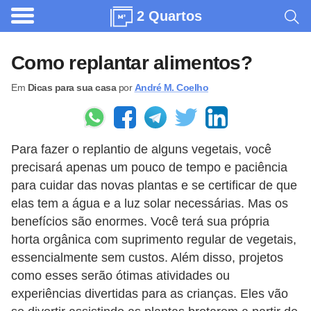
2 Quartos
A
r
Como replantar alimentos?
q
Em
Dicas para sua casa
por
André M. Coelho
u
i
t
Para fazer o replantio de alguns vegetais, você
e
precisará apenas um pouco de tempo e paciência
t
para cuidar das novas plantas e se certificar de que
u
elas tem a água e a luz solar necessárias. Mas os
r
benefícios são enormes. Você terá sua própria
a
horta orgânica com suprimento regular de vegetais,
essencialmente sem custos. Além disso, projetos
C
como esses serão ótimas atividades ou
o
experiências divertidas para as crianças. Eles vão
m