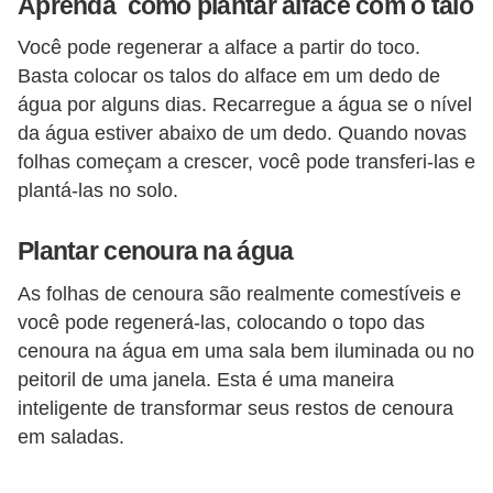
Aprenda como plantar alface com o talo
o
Você pode regenerar a alface a partir do toco.
D
Basta colocar os talos do alface em um dedo de
i
água por alguns dias. Recarregue a água se o nível
c
da água estiver abaixo de um dedo. Quando novas
folhas começam a crescer, você pode transferi-las e
a
plantá-las no solo.
s
p
Plantar cenoura na água
a
As folhas de cenoura são realmente comestíveis e
r
você pode regenerá-las, colocando o topo das
a
cenoura na água em uma sala bem iluminada ou no
s
peitoril de uma janela. Esta é uma maneira
u
inteligente de transformar seus restos de cenoura
a
em saladas.
c