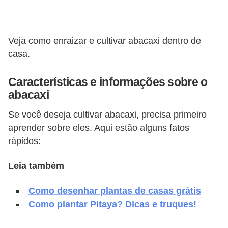
v
e
Veja como enraizar e cultivar abacaxi dentro de
l
casa.
C
o
Características e informações sobre o
abacaxi
n
s
Se você deseja cultivar abacaxi, precisa primeiro
t
aprender sobre eles. Aqui estão alguns fatos
r
rápidos:
u
Leia também
i
r
Como desenhar plantas de casas grátis
e
Como plantar Pitaya? Dicas e truques!
r