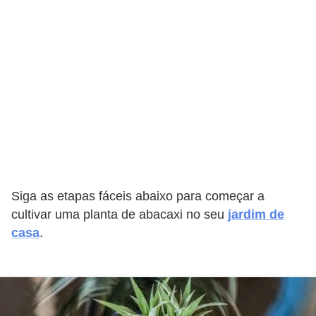
a
s
a
M
ó
v
e
i
s
Siga as etapas fáceis abaixo para começar a
e
cultivar uma planta de abacaxi no seu
jardim de
u
casa
.
t
e
n
s