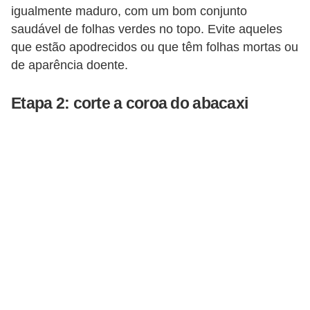
igualmente maduro, com um bom conjunto
n
saudável de folhas verdes no topo. Evite aqueles
d
que estão apodrecidos ou que têm folhas mortas ou
o
de aparência doente.
m
í
Etapa 2: corte a coroa do abacaxi
n
i
o
s