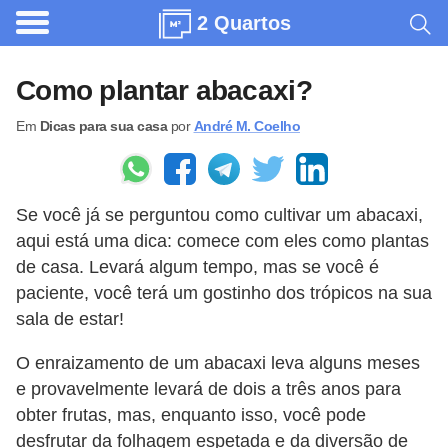
2 Quartos
A
r
Como plantar abacaxi?
q
Em
Dicas para sua casa
por
André M. Coelho
u
i
t
Se você já se perguntou como cultivar um abacaxi,
e
aqui está uma dica: comece com eles como plantas
t
de casa. Levará algum tempo, mas se você é
u
paciente, você terá um gostinho dos trópicos na sua
r
sala de estar!
a
O enraizamento de um abacaxi leva alguns meses
C
e provavelmente levará de dois a três anos para
o
obter frutas, mas, enquanto isso, você pode
desfrutar da folhagem espetada e da diversão de
m