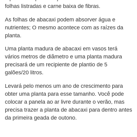
o
folhas listradas e carne baixa de fibras.
D
As folhas de abacaxi podem absorver água e
i
nutrientes; O mesmo acontece com as raízes da
planta.
c
a
Uma planta madura de abacaxi em vasos terá
s
vários metros de diâmetro e uma planta madura
p
precisará de um recipiente de plantio de 5
galões/20 litros.
a
r
Levará pelo menos um ano de crescimento para
a
obter uma planta para esse tamanho. Você pode
s
colocar a panela ao ar livre durante o verão, mas
precisa trazer a planta de abacaxi para dentro antes
u
da primeira geada de outono.
a
c