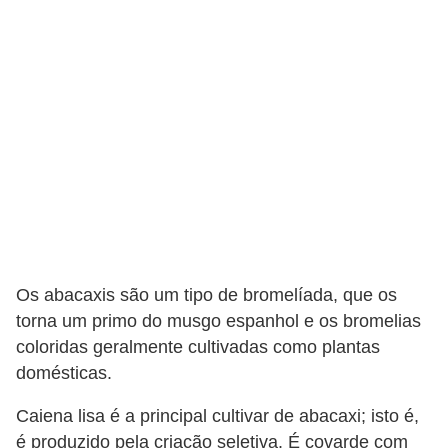
e
f
o
r
m
a
r
D
e
c
Os abacaxis são um tipo de bromelíada, que os
o
torna um primo do musgo espanhol e os bromelias
coloridas geralmente cultivadas como plantas
r
domésticas.
a
ç
Caiena lisa é a principal cultivar de abacaxi; isto é,
ã
é produzido pela criação seletiva. É covarde com