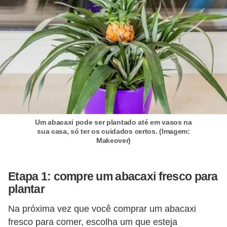
í
l
i
o
s
S
í
n
Um abacaxi pode ser plantado até em vasos na
sua casa, só ter os cuidados certos. (Imagem:
d
Makeover)
i
c
Etapa 1: compre um abacaxi fresco para
o
plantar
e
Na próxima vez que você comprar um abacaxi
c
fresco para comer, escolha um que esteja
o