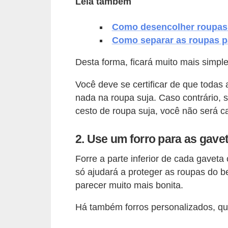
Leia também
v
Como desencolher roupas
e
Como separar as roupas p
l
Desta forma, ficará muito mais simpl
C
o
Você deve se certificar de que todas
n
nada na roupa suja. Caso contrário, 
s
cesto de roupa suja, você não será c
t
2. Use um forro para as gav
r
u
Forre a parte inferior de cada gavet
i
só ajudará a proteger as roupas do 
parecer muito mais bonita.
r
e
Há também forros personalizados, qu
r