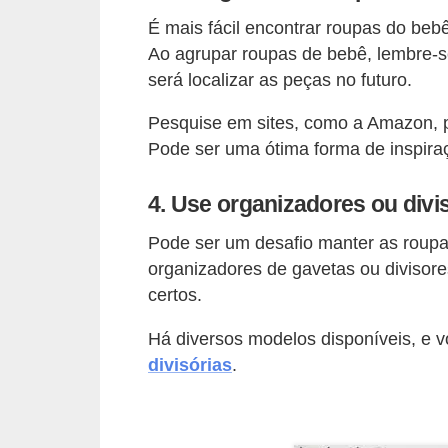
a
É mais fácil encontrar roupas do beb
s
Ao agrupar roupas de bebê, lembre-se
a
será localizar as peças no futuro.
M
Pesquise em sites, como a Amazon, p
ó
Pode ser uma ótima forma de inspira
v
e
4. Use organizadores ou divi
i
Pode ser um desafio manter as roupa
s
organizadores de gavetas ou divisor
e
certos.
u
Há diversos modelos disponíveis, e
t
divisórias
.
e
n
s