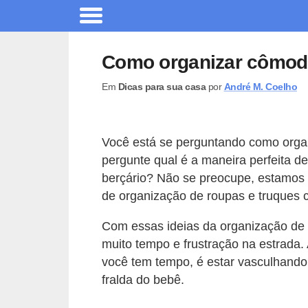
A
r
Como organizar cômod
q
Em
Dicas para sua casa
por
André M. Coelho
u
i
t
Você está se perguntando como orga
e
pergunte qual é a maneira perfeita 
t
berçário? Não se preocupe, estamos c
u
de organização de roupas e truques 
r
Com essas ideias da organização de 
a
muito tempo e frustração na estrada.
você tem tempo, é estar vasculhando
C
fralda do bebê.
o
m