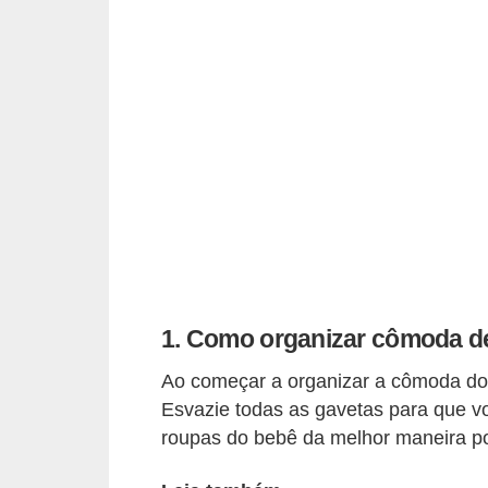
p
r
a
r
o
u
a
l
u
g
1. Como organizar cômoda d
a
Ao começar a organizar a cômoda do
r
Esvazie todas as gavetas para que voc
i
roupas do bebê da melhor maneira po
m
ó