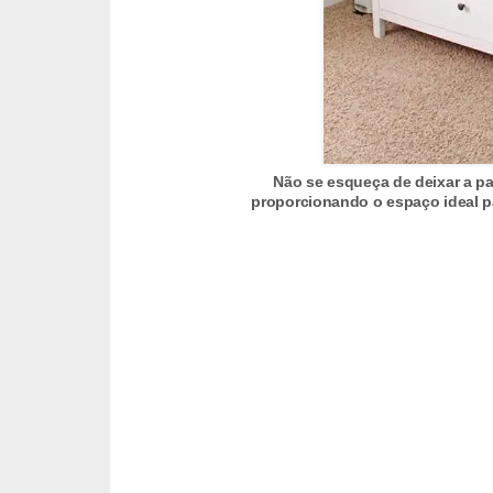
n
d
o
m
í
Não se esqueça de deixar a pa
n
proporcionando o espaço ideal p
i
o
s