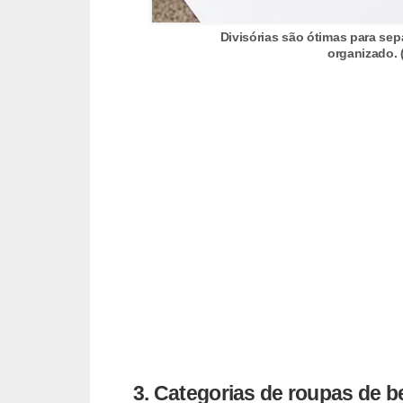
o
Divisórias são ótimas para sep
D
organizado.
i
c
a
s
p
a
r
a
s
u
a
c
3. Categorias de roupas de 