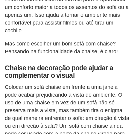
o
um conforto maior a todos os assentos do sofá ou a
apenas um. Isso ajuda a tornar o ambiente mais
D
confortável para assistir filmes ou até tirar um
i
cochilo.
c
Mas como escolher um bom sofá com chaise?
a
Pensando na funcionalidade da chaise, é claro!
s
p
Chaise na decoração pode ajudar a
a
complementar o visual
r
Colocar um sofá chaise em frente a uma janela
a
pode acabar prejudicando a vista do ambiente. O
s
uso de uma chaise em vez de um sofá não só
u
preserva mais a vista, mas também tira o enigma
a
de qual maneira enfrentar o sofá: em direção à vista
c
ou em direção à sala? Um sofá com chaise ainda
pode ser usado com a parte da chaise virada para