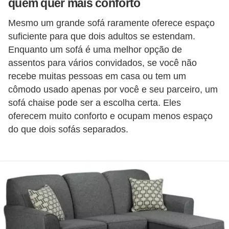
quem quer mais conforto
í
l
Mesmo um grande sofá raramente oferece espaço
suficiente para que dois adultos se estendam.
i
Enquanto um sofá é uma melhor opção de
o
assentos para vários convidados, se você não
s
recebe muitas pessoas em casa ou tem um
S
cômodo usado apenas por você e seu parceiro, um
sofá chaise pode ser a escolha certa. Eles
í
oferecem muito conforto e ocupam menos espaço
n
do que dois sofás separados.
d
i
c
o
e
c
o