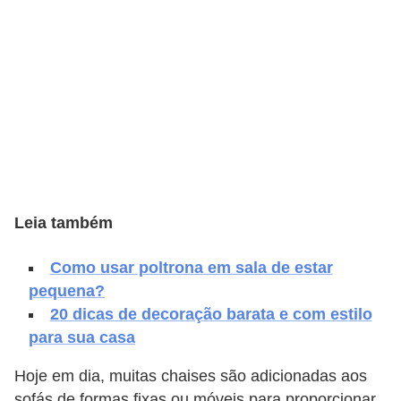
e
f
o
r
m
a
r
D
Leia também
e
c
Como usar poltrona em sala de estar
o
pequena?
r
20 dicas de decoração barata e com estilo
para sua casa
a
ç
Hoje em dia, muitas chaises são adicionadas aos
ã
sofás de formas fixas ou móveis para proporcionar