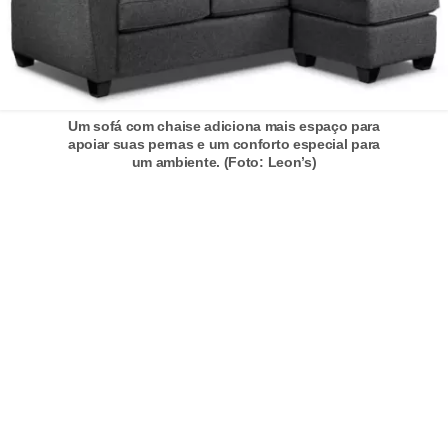
n
d
o
m
Um sofá com chaise adiciona mais espaço para
í
apoiar suas pernas e um conforto especial para
um ambiente. (Foto: Leon’s)
n
i
o
s