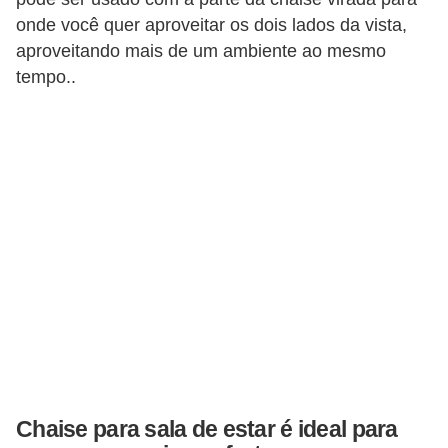
a
onde você quer aproveitar os dois lados da vista,
s
aproveitando mais de um ambiente ao mesmo
a
tempo..
M
ó
v
e
i
s
e
u
t
e
n
Chaise para sala de estar é ideal para
s