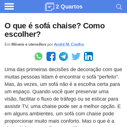
2 Quartos
A
r
O que é sofá chaise? Como
q
escolher?
u
Em
Móveis e utensílios
por
André M. Coelho
i
t
e
Uma das primeiras decisões de decoração com que
t
muitas pessoas lidam é encontrar o sofá “perfeito”.
u
Mas, às vezes, um sofá não é a escolha certa para
r
um espaço. Quando você quer preservar uma
a
visão, facilitar o fluxo de tráfego ou se esticar para
assistir TV, uma chaise pode ser a melhor opção. E
C
em alguns ambientes, um sofá com chaise pode
o
proporcionar muito mais conforto. Mas o que é a
m