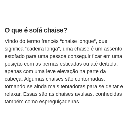
v
e
l
O que é sofá chaise?
C
Vindo do termo francês “chaise longue”, que
o
significa “cadeira longa”, uma chaise é um assento
n
estofado para uma pessoa conseguir ficar em uma
s
posição com as pernas esticadas ou até deitada,
t
apenas com uma leve elevação na parte da
cabeça. Algumas chaises são contornadas,
r
tornando-se ainda mais tentadoras para se deitar e
u
relaxar. Essas são as chaises avulsas, conhecidas
i
também como espreguiçadeiras.
r
e
r