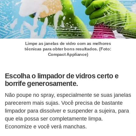
í
l
i
o
s
Limpe as janelas de vidro com as melhores
técnicas para obter bons resultados. (Foto:
S
Compact Appliance)
í
n
Escolha o limpador de vidros certo e
d
borrife generosamente.
i
Não poupe no spray, especialmente se suas janelas
c
parecerem mais sujas. Você precisa de bastante
o
limpador para dissolver e suspender a sujeira, para
e
que ela possa ser completamente limpa.
c
Economize e você verá manchas.
o