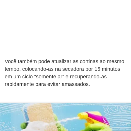
a
s
a
M
ó
v
e
Você também pode atualizar as cortinas ao mesmo
i
tempo, colocando-as na secadora por 15 minutos
s
em um ciclo “somente ar” e recuperando-as
e
rapidamente para evitar amassados.
u
t
e
n
s