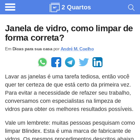
2 Quartos
A
r
Janela de vidro, como limpar de
q
forma correta?
u
Em
Dicas para sua casa
por
André M. Coelho
i
t
e
Lavar as janelas é uma tarefa tediosa, então você
t
quer ter certeza de que está certo da primeira vez.
u
Para evitar a necessidade de refazer seu trabalho,
r
conversamos com especialistas na limpeza de
a
vidros para obter os melhores resultados possíveis.
C
Vale um lembrete: muitas pessoas pesquisam como
o
limpar Blindex. Esta é uma marca de fabricante de
m
vidros. Os mesmos procedimentos descritos abaixo