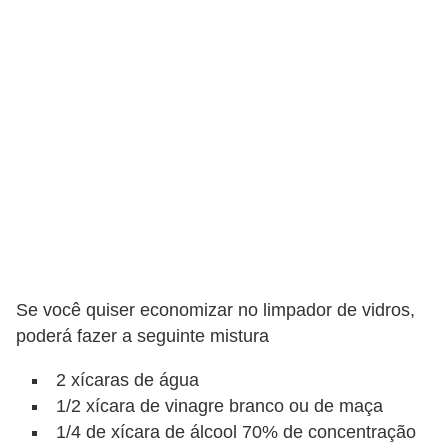
n
d
o
m
í
n
i
o
s
Se você quiser economizar no limpador de vidros,
poderá fazer a seguinte mistura
2 xícaras de água
1/2 xícara de vinagre branco ou de maça
1/4 de xícara de álcool 70% de concentração