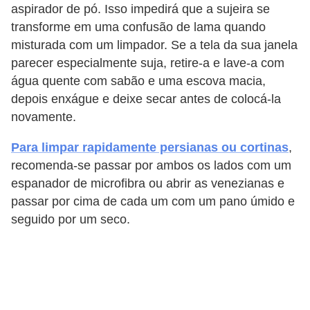
aspirador de pó. Isso impedirá que a sujeira se
o
transforme em uma confusão de lama quando
D
misturada com um limpador. Se a tela da sua janela
i
parecer especialmente suja, retire-a e lave-a com
água quente com sabão e uma escova macia,
c
depois enxágue e deixe secar antes de colocá-la
a
novamente.
s
p
Para limpar rapidamente persianas ou cortinas
,
recomenda-se passar por ambos os lados com um
a
espanador de microfibra ou abrir as venezianas e
r
passar por cima de cada um com um pano úmido e
a
seguido por um seco.
s
u
a
c