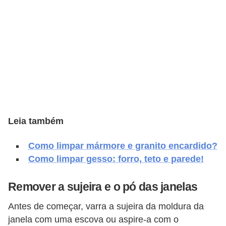
e
f
o
r
m
a
r
D
Leia também
e
c
Como limpar mármore e granito encardido?
Como limpar gesso: forro, teto e parede!
o
r
Remover a sujeira e o pó das janelas
a
ç
Antes de começar, varra a sujeira da moldura da
janela com uma escova ou aspire-a com o
ã