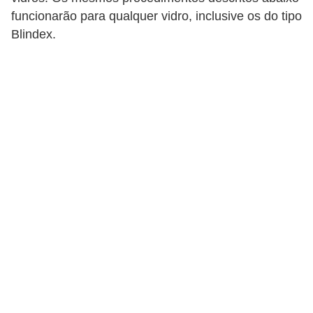
funcionarão para qualquer vidro, inclusive os do tipo
p
Blindex.
r
a
r
o
u
a
l
u
g
a
r
i
m
ó