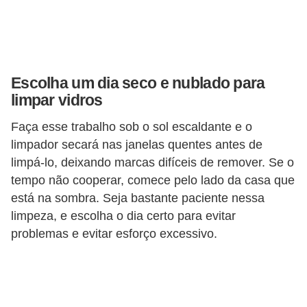
v
e
l
Escolha um dia seco e nublado para
C
limpar vidros
o
Faça esse trabalho sob o sol escaldante e o
n
limpador secará nas janelas quentes antes de
s
limpá-lo, deixando marcas difíceis de remover. Se o
t
tempo não cooperar, comece pelo lado da casa que
r
está na sombra. Seja bastante paciente nessa
u
limpeza, e escolha o dia certo para evitar
i
problemas e evitar esforço excessivo.
r
e
r