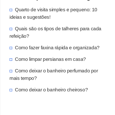
Quarto de visita simples e pequeno: 10
ideias e sugestões!
Quais são os tipos de talheres para cada
refeição?
Como fazer faxina rápida e organizada?
Como limpar persianas em casa?
Como deixar o banheiro perfumado por
mais tempo?
Como deixar o banheiro cheiroso?