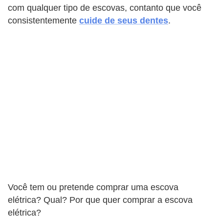
com qualquer tipo de escovas, contanto que você
consistentemente
cuide de seus dentes
.
Você tem ou pretende comprar uma escova
elétrica? Qual? Por que quer comprar a escova
elétrica?