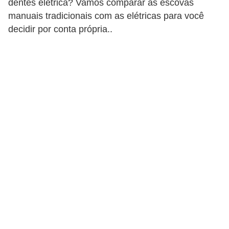
dentes elétrica? Vamos comparar as escovas
p
manuais tradicionais com as elétricas para você
r
decidir por conta própria..
a
r
o
u
a
l
u
g
a
r
i
m
ó