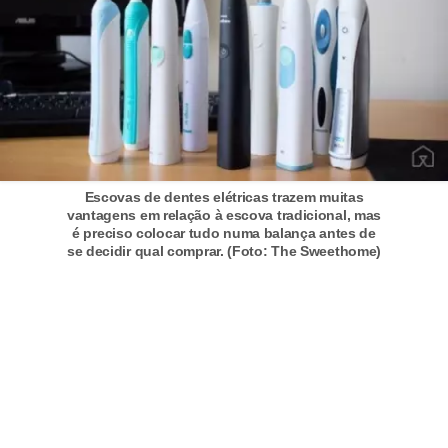
a
s
a
M
ó
v
e
Escovas de dentes elétricas trazem muitas
vantagens em relação à escova tradicional, mas
i
é preciso colocar tudo numa balança antes de
s
se decidir qual comprar. (Foto: The Sweethome)
e
u
t
e
n
s