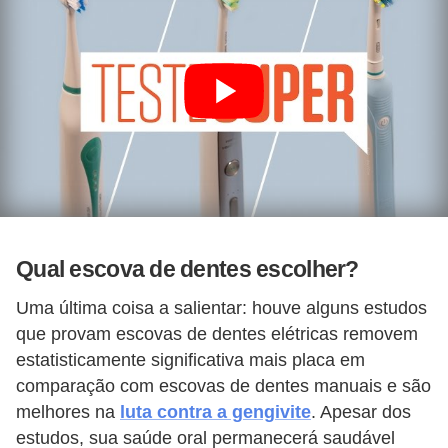
Qual escova de dentes escolher?
Uma última coisa a salientar: houve alguns estudos
que provam escovas de dentes elétricas removem
estatisticamente significativa mais placa em
comparação com escovas de dentes manuais e são
melhores na
luta contra a gengivite
. Apesar dos
estudos, sua saúde oral permanecerá saudável