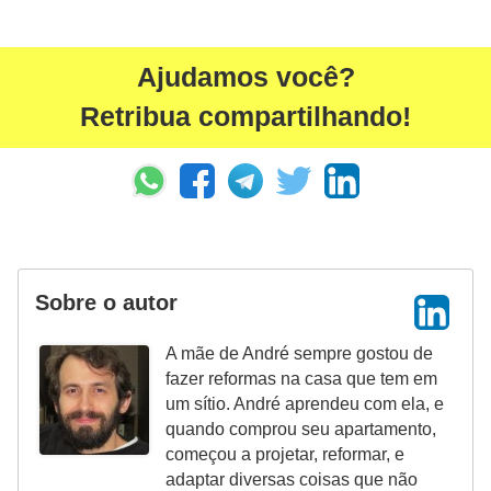
Ajudamos você?
Retribua compartilhando!
Sobre o autor
A mãe de André sempre gostou de
fazer reformas na casa que tem em
um sítio. André aprendeu com ela, e
quando comprou seu apartamento,
começou a projetar, reformar, e
adaptar diversas coisas que não