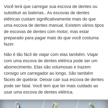
Você terá que carregar sua escova de dentes ou
substituir as baterias.. As escovas de dentes
elétricas custam significativamente mais do que
uma escova de dentes manual. Existem vários tipos
de escovas de dentes com motor, mas estar
preparado para pagar mais do que você costuma
fazer.
Não é tão fácil de viajar com elas também. Viajar
com uma escova de dentes elétrica pode ser um
aborrecimento. Elas são volumosas e trazem
consigo um carregador ao longo. São também
fáceis de quebrar. Deixar cair sua escova de dentes
pode ser fatal. Você tem que ter mais cuidado ao
usar uma escova de dentes elétrica.