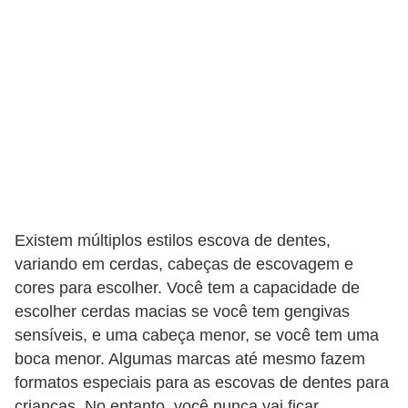
e
f
o
r
m
a
r
D
e
Existem múltiplos estilos escova de dentes,
c
variando em cerdas, cabeças de escovagem e
cores para escolher. Você tem a capacidade de
o
escolher cerdas macias se você tem gengivas
r
sensíveis, e uma cabeça menor, se você tem uma
a
boca menor. Algumas marcas até mesmo fazem
ç
formatos especiais para as escovas de dentes para
ã
crianças. No entanto, você nunca vai ficar