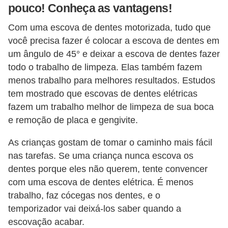
pouco! Conheça as vantagens!
n
Com uma escova de dentes motorizada, tudo que
d
você precisa fazer é colocar a escova de dentes em
o
um ângulo de 45° e deixar a escova de dentes fazer
m
todo o trabalho de limpeza. Elas também fazem
í
menos trabalho para melhores resultados. Estudos
n
tem mostrado que escovas de dentes elétricas
i
fazem um trabalho melhor de limpeza de sua boca
o
e remoção de placa e gengivite.
s
As crianças gostam de tomar o caminho mais fácil
nas tarefas. Se uma criança nunca escova os
dentes porque eles não querem, tente convencer
com uma escova de dentes elétrica. É menos
trabalho, faz cócegas nos dentes, e o
temporizador vai deixá-los saber quando a
escovação acabar.